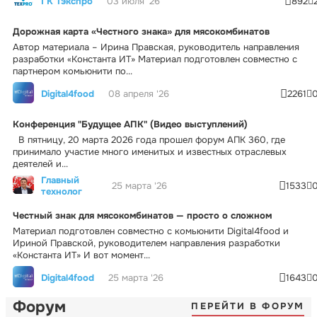
ГК Тэкспро
03 июля '26
892
Дорожная карта «Честного знака» для мясокомбинатов
Автор материала – Ирина Правская, руководитель направления
разработки «Константа ИТ» Материал подготовлен совместно с
партнером комьюнити по...
Digital4food
08 апреля '26
2261
Конференция "Будущее АПК" (Видео выступлений)
В пятницу, 20 марта 2026 года прошел форум АПК 360, где
принимало участие много именитых и известных отраслевых
деятелей и...
Главный
25 марта '26
1533
технолог
Честный знак для мясокомбинатов — просто о сложном
Материал подготовлен совместно с комьюнити Digital4food и
Ириной Правской, руководителем направления разработки
«Константа ИТ» И вот момент...
Digital4food
25 марта '26
1643
Форум
ПЕРЕЙТИ В ФОРУМ