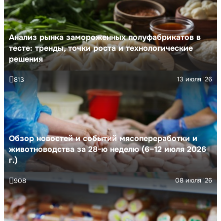
Анализ рынка замороженных полуфабрикатов в
тесте: тренды, точки роста и технологические
решения
13 июля '26
813
Обзор новостей и событий мясопереработки и
животноводства за 28-ю неделю (6–12 июля 2026
г.)
08 июля '26
908