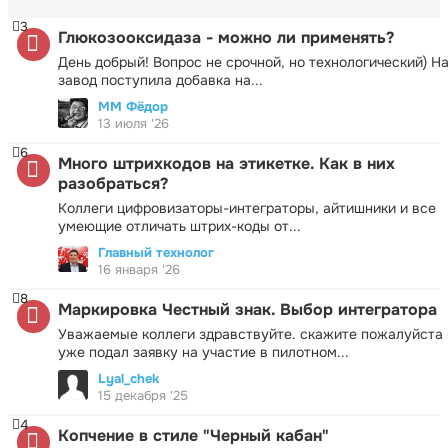
3
Глюкозооксидаза - можно ли применять?
День добрый! Вопрос не срочной, но технологический) Н
завод поступила добавка на...
ММ Фёдор
13 июля '26
6
Много штрихкодов на этикетке. Как в них
разобраться?
Коллеги цифровизаторы-интеграторы, айтишники и все
умеющие отличать штрих-коды от...
Главный технолог
16 января '26
8
Маркировка Честный знак. Выбор интегратора
Уважаемые коллеги здравствуйте. скажите пожалуйста 
уже подал заявку на участие в пилотном...
Lyal_chek
15 декабря '25
4
Копчение в стиле "Черный кабан"