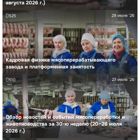
августа 2026 г.)
29 июля '26
525
Кадровая физика мясоперерабатывающего
завода и платформенная занятость
27 июля '26
510
Обзор новостей и событий мясопереработки и
животноводства за 30-ю неделю (20–26 июля
2026 г.)