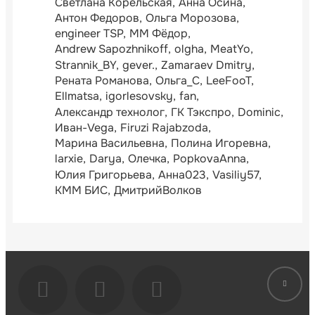
Светлана Корельская
Анна Осина
Антон Федоров
Ольга Морозова
engineer TSP
ММ Фёдор
Andrew Sapozhnikoff
olgha
MeatYo
Strannik_BY
gever.
Zamaraev Dmitry
Рената Романова
Ольга_С
LeeFooT
Ellmatsa
igorlesovsky
fan
Александр технолог
ГК Тэкспро
Dominic
Иван-Vega
Firuzi Rajabzoda
Марина Васильевна
Полина Игоревна
larxie
Darya
Олечка
PopkovaAnna
Юлия Григорьева
Анна023
Vasiliy57
КММ БИС
ДмитрийВолков