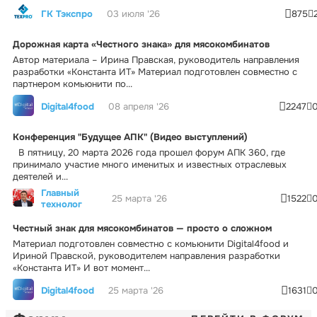
ГК Тэкспро
03 июля '26
875
Дорожная карта «Честного знака» для мясокомбинатов
Автор материала – Ирина Правская, руководитель направления
разработки «Константа ИТ» Материал подготовлен совместно с
партнером комьюнити по...
Digital4food
08 апреля '26
2247
Конференция "Будущее АПК" (Видео выступлений)
В пятницу, 20 марта 2026 года прошел форум АПК 360, где
принимало участие много именитых и известных отраслевых
деятелей и...
Главный
25 марта '26
1522
технолог
Честный знак для мясокомбинатов — просто о сложном
Материал подготовлен совместно с комьюнити Digital4food и
Ириной Правской, руководителем направления разработки
«Константа ИТ» И вот момент...
Digital4food
25 марта '26
1631