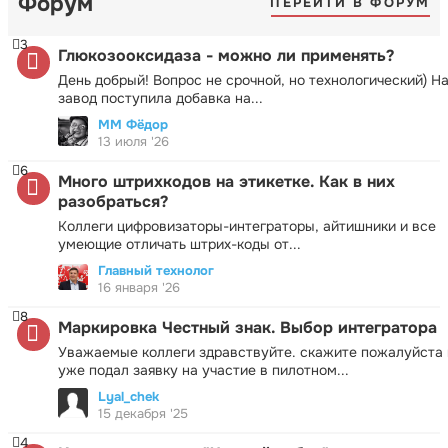
Форум
ПЕРЕЙТИ В ФОРУМ
3
Глюкозооксидаза - можно ли применять?
День добрый! Вопрос не срочной, но технологический) Н
завод поступила добавка на...
ММ Фёдор
13 июля '26
6
Много штрихкодов на этикетке. Как в них
разобраться?
Коллеги цифровизаторы-интеграторы, айтишники и все
умеющие отличать штрих-коды от...
Главный технолог
16 января '26
8
Маркировка Честный знак. Выбор интегратора
Уважаемые коллеги здравствуйте. скажите пожалуйста 
уже подал заявку на участие в пилотном...
Lyal_chek
15 декабря '25
4