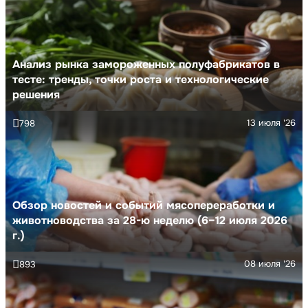
Анализ рынка замороженных полуфабрикатов в
тесте: тренды, точки роста и технологические
решения
13 июля '26
798
Обзор новостей и событий мясопереработки и
животноводства за 28-ю неделю (6–12 июля 2026
г.)
08 июля '26
893