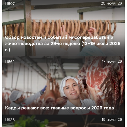
20 июля '26
907
Обзор новостей и событий мясопереработки и
животноводства за 29-ю неделю (13–19 июля 2026
г.)
17 июля '26
862
Кадры решают все: главные вопросы 2026 года
15 июля '26
936