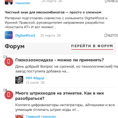
25 марта '26
1518
технолог
Честный знак для мясокомбинатов — просто о сложном
Материал подготовлен совместно с комьюнити Digital4food и
Ириной Правской, руководителем направления разработки
«Константа ИТ» И вот момент...
Digital4food
25 марта '26
1627
Форум
ПЕРЕЙТИ В ФОРУМ
3
Глюкозооксидаза - можно ли применять?
День добрый! Вопрос не срочной, но технологический) Н
завод поступила добавка на...
ММ Фёдор
13 июля '26
6
Много штрихкодов на этикетке. Как в них
разобраться?
Коллеги цифровизаторы-интеграторы, айтишники и все
умеющие отличать штрих-коды от...
Главный технолог