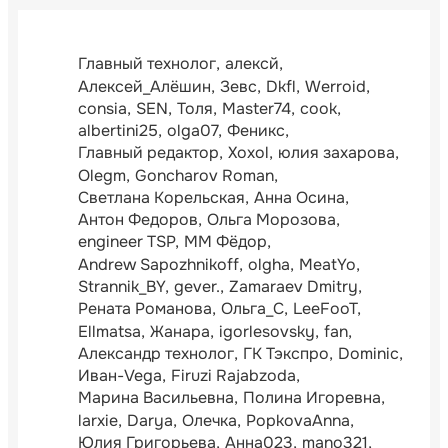
Главный технолог
алексй
Алексей_Алёшин
Зевс
Dkfl
Werroid
consia
SEN
Толя
Master74
cook
albertini25
olga07
Феникс
Главный редактор
Xoxol
юлия захарова
Olegm
Goncharov Roman
Светлана Корельская
Анна Осина
Антон Федоров
Ольга Морозова
engineer TSP
ММ Фёдор
Andrew Sapozhnikoff
olgha
MeatYo
Strannik_BY
gever.
Zamaraev Dmitry
Рената Романова
Ольга_С
LeeFooT
Ellmatsa
Жанара
igorlesovsky
fan
Александр технолог
ГК Тэкспро
Dominic
Иван-Vega
Firuzi Rajabzoda
Марина Васильевна
Полина Игоревна
larxie
Darya
Олечка
PopkovaAnna
Юлия Григорьева
Анна023
mano321