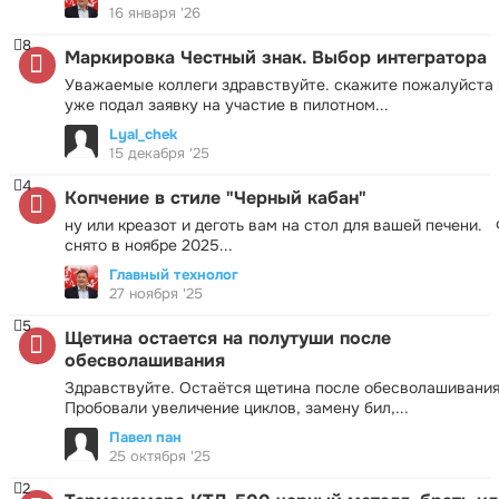
16 января '26
8
Маркировка Честный знак. Выбор интегратора
Уважаемые коллеги здравствуйте. скажите пожалуйста 
уже подал заявку на участие в пилотном...
Lyal_chek
15 декабря '25
4
Копчение в стиле "Черный кабан"
ну или креазот и деготь вам на стол для вашей печени.
снято в ноябре 2025...
Главный технолог
27 ноября '25
5
Щетина остается на полутуши после
обесволашивания
Здравствуйте. Остаётся щетина после обесволашивания
Пробовали увеличение циклов, замену бил,...
Павел пан
25 октября '25
2