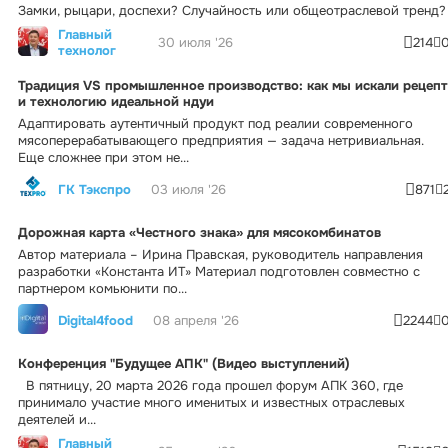
Замки, рыцари, доспехи? Случайность или общеотраслевой тренд?
Главный
30 июля '26
214
технолог
Традиция VS промышленное производство: как мы искали рецепт
и технологию идеальной ндуи
Адаптировать аутентичный продукт под реалии современного
мясоперерабатывающего предприятия — задача нетривиальная.
Еще сложнее при этом не...
ГК Тэкспро
03 июля '26
871
Дорожная карта «Честного знака» для мясокомбинатов
Автор материала – Ирина Правская, руководитель направления
разработки «Константа ИТ» Материал подготовлен совместно с
партнером комьюнити по...
Digital4food
08 апреля '26
2244
Конференция "Будущее АПК" (Видео выступлений)
В пятницу, 20 марта 2026 года прошел форум АПК 360, где
принимало участие много именитых и известных отраслевых
деятелей и...
Главный