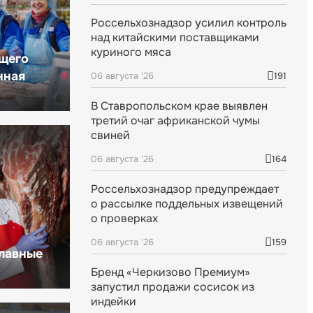
Россельхознадзор усилил контроль
над китайскими поставщиками
куриного мяса
щего
нная
06 августа '26
191
В Ставропольском крае выявлен
третий очаг африканской чумы
свиней
06 августа '26
164
Россельхознадзор предупреждает
о рассылке поддельных извещений
о проверках
06 августа '26
159
главные
Бренд «Черкизово Премиум»
запустил продажи сосисок из
индейки