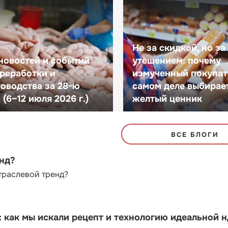
Не за скидкой, но за
новостей и событий
утешением: почему
реработки и
измученный покупат
оводства за 28-ю
самом деле выбирае
(6–12 июля 2026 г.)
желтый ценник
ВСЕ БЛОГИ
енд?
траслевой тренд?
как мы искали рецепт и технологию идеальной 