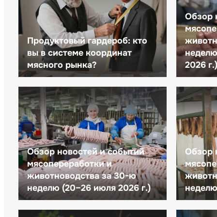
Обзор 
мясопе
Продуктовый гардероб: кто
животн
вы в системе координат
неделю 
мясного рынка?
2026 г.
Обзор новостей и событий
Обзор 
мясопереработки и
мясопе
животноводства за 30-ю
животн
неделю (20–26 июля 2026 г.)
неделю 