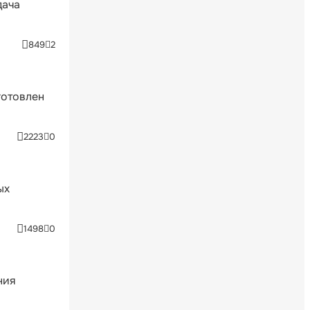
дача
849
2
готовлен
2223
0
ых
1498
0
ния