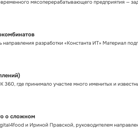
современного мясоперерабатывающего предприятия — за
сокомбинатов
ь направления разработки «Константа ИТ» Материал под
плений)
К 360, где принимало участие много именитых и известн
то о сложном
gital4food и Ириной Правской, руководителем направле