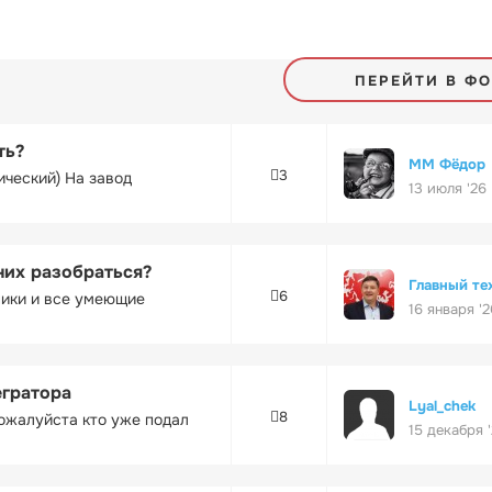
ПЕРЕЙТИ В Ф
ть?
ММ Фёдор
3
ический) На завод
13 июля '26
них разобраться?
Главный те
6
ники и все умеющие
16 января '2
егратора
Lyal_chek
8
ожалуйста кто уже подал
15 декабря 