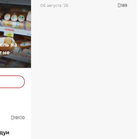
06 августа '26
189
ель на
т не
191
0
ндуи