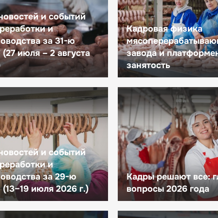
новостей и событий
реработки и
Кадровая физика
оводства за 31-ю
мясоперерабатываю
(27 июля – 2 августа
завода и платформе
)
занятость
новостей и событий
реработки и
оводства за 29-ю
Кадры решают все: 
(13–19 июля 2026 г.)
вопросы 2026 года