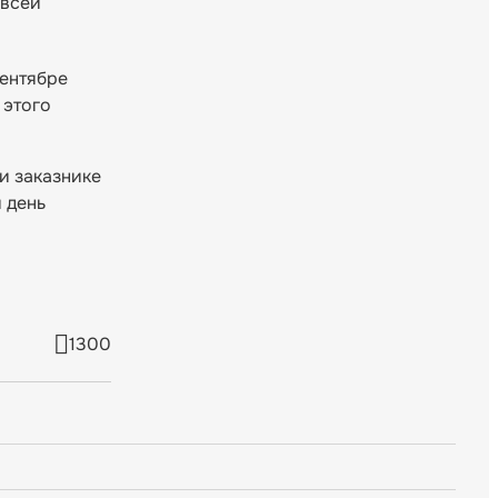
 всей
сентябре
 этого
и заказнике
 день
1300