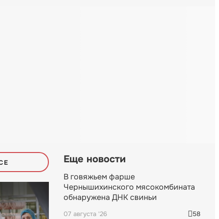
Еще новости
СЕ
В говяжьем фарше
Чернышихинского мясокомбината
обнаружена ДНК свиньи
07 августа '26
58