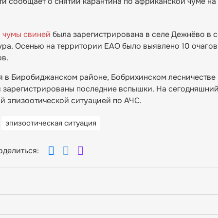
и сообщает о снятии карантина по африканской чуме на
 чумы свиней
была зарегистрирована в селе Дежнёво в 
ура. Осенью на территории ЕАО было выявлено 10 очагов
ов.
 в Биробиджанском районе, Бобрихинском лесничестве 
ли зарегистрированы последние вспышки. На сегодняшний
й эпизоотической ситуацией по АЧС.
эпизоотическая ситуация
оделиться: