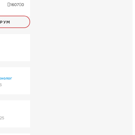
1607
0
ОРУМ
хнолог
6
'25