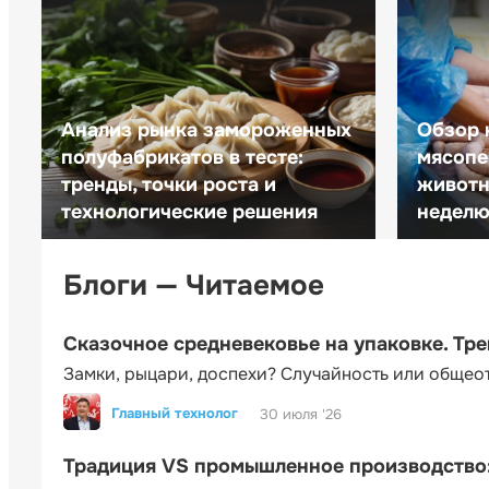
Анализ рынка замороженных
Обзор 
полуфабрикатов в тесте:
мясопе
тренды, точки роста и
животн
технологические решения
неделю 
Блоги — Читаемое
Сказочное средневековье на упаковке. Тр
Замки, рыцари, доспехи? Случайность или общео
Главный технолог
30 июля '26
Традиция VS промышленное производство: 