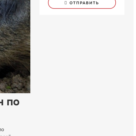
ОТПРАВИТЬ
н по
по