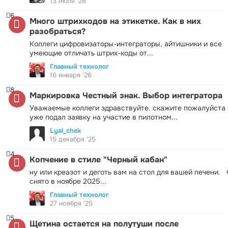
13 июля '26
6
Много штрихкодов на этикетке. Как в них
разобраться?
Коллеги цифровизаторы-интеграторы, айтишники и все
умеющие отличать штрих-коды от...
Главный технолог
16 января '26
8
Маркировка Честный знак. Выбор интегратора
Уважаемые коллеги здравствуйте. скажите пожалуйста 
уже подал заявку на участие в пилотном...
Lyal_chek
15 декабря '25
4
Копчение в стиле "Черный кабан"
ну или креазот и деготь вам на стол для вашей печени.
снято в ноябре 2025...
Главный технолог
27 ноября '25
5
Щетина остается на полутуши после