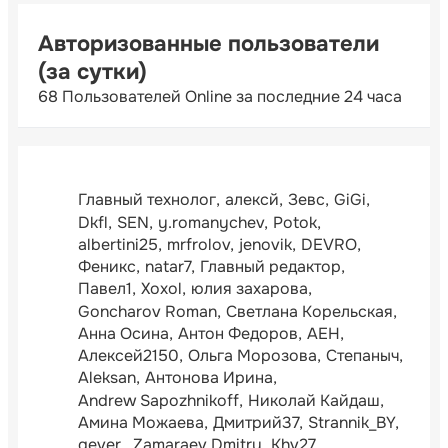
Авторизованные пользователи
(за сутки)
68 Пользователей Online за последние 24 часа
Главный технолог
алексй
Зевс
GiGi
Dkfl
SEN
y.romanychev
Potok
albertini25
mrfrolov
jenovik
DEVRO
Феникс
natar7
Главный редактор
Павел1
Xoxol
юлия захарова
Goncharov Roman
Светлана Корельская
Анна Осина
Антон Федоров
АЕН
Алексей2150
Ольга Морозова
Степаныч
Aleksan
Антонова Ирина
Andrew Sapozhnikoff
Николай Кайдаш
Амина Можаева
Дмитрий37
Strannik_BY
gever.
Zamaraev Dmitry
Khv27