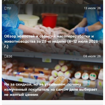
13 июля '26
751
Обзор новостей и событий мясопереработки и
животноводства за 28-ю неделю (6–12 июля 2026
г.)
08 июля '26
836
Не за скидкой, но за утешением: почему
измученный покупатель на самом деле выбирает
не желтый ценник