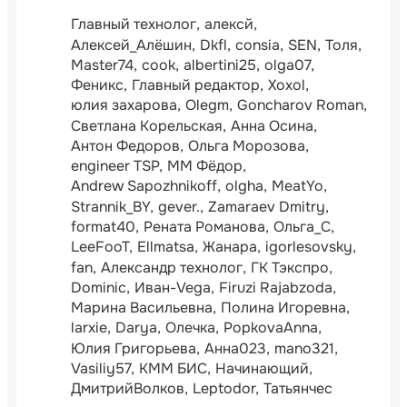
Главный технолог
алексй
Алексей_Алёшин
Dkfl
consia
SEN
Толя
Master74
cook
albertini25
olga07
Феникс
Главный редактор
Xoxol
юлия захарова
Olegm
Goncharov Roman
Светлана Корельская
Анна Осина
Антон Федоров
Ольга Морозова
engineer TSP
ММ Фёдор
Andrew Sapozhnikoff
olgha
MeatYo
Strannik_BY
gever.
Zamaraev Dmitry
format40
Рената Романова
Ольга_С
LeeFooT
Ellmatsa
Жанара
igorlesovsky
fan
Александр технолог
ГК Тэкспро
Dominic
Иван-Vega
Firuzi Rajabzoda
Марина Васильевна
Полина Игоревна
larxie
Darya
Олечка
PopkovaAnna
Юлия Григорьева
Анна023
mano321
Vasiliy57
КММ БИС
Начинающий
ДмитрийВолков
Leptodor
Татьянчес