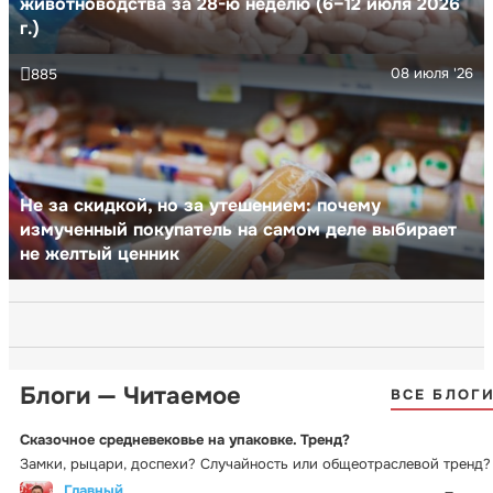
животноводства за 28-ю неделю (6–12 июля 2026
г.)
08 июля '26
885
Не за скидкой, но за утешением: почему
измученный покупатель на самом деле выбирает
не желтый ценник
Блоги — Читаемое
ВСЕ БЛОГ
Сказочное средневековье на упаковке. Тренд?
Замки, рыцари, доспехи? Случайность или общеотраслевой тренд?
Главный