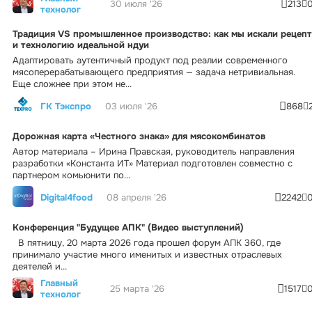
30 июля '26
213
технолог
Традиция VS промышленное производство: как мы искали рецепт
и технологию идеальной ндуи
Адаптировать аутентичный продукт под реалии современного
мясоперерабатывающего предприятия — задача нетривиальная.
Еще сложнее при этом не...
ГК Тэкспро
03 июля '26
868
Дорожная карта «Честного знака» для мясокомбинатов
Автор материала – Ирина Правская, руководитель направления
разработки «Константа ИТ» Материал подготовлен совместно с
партнером комьюнити по...
Digital4food
08 апреля '26
2242
Конференция "Будущее АПК" (Видео выступлений)
В пятницу, 20 марта 2026 года прошел форум АПК 360, где
принимало участие много именитых и известных отраслевых
деятелей и...
Главный
25 марта '26
1517
технолог