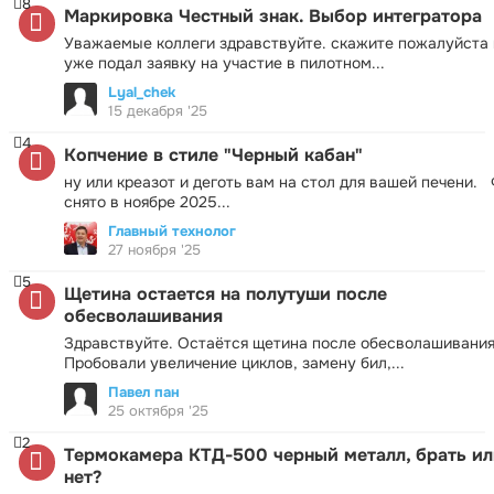
8
Маркировка Честный знак. Выбор интегратора
Уважаемые коллеги здравствуйте. скажите пожалуйста 
уже подал заявку на участие в пилотном...
Lyal_chek
15 декабря '25
4
Копчение в стиле "Черный кабан"
ну или креазот и деготь вам на стол для вашей печени.
снято в ноябре 2025...
Главный технолог
27 ноября '25
5
Щетина остается на полутуши после
обесволашивания
Здравствуйте. Остаётся щетина после обесволашивания
Пробовали увеличение циклов, замену бил,...
Павел пан
25 октября '25
2
Термокамера КТД-500 черный металл, брать ил
нет?