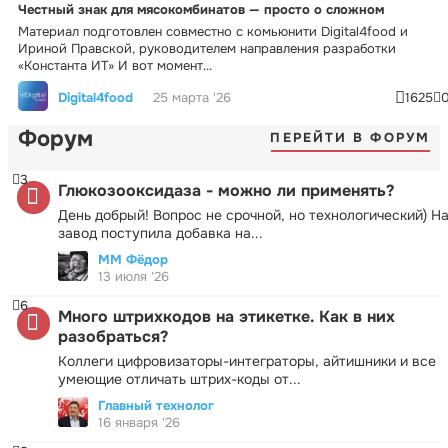
Честный знак для мясокомбинатов — просто о сложном
Материал подготовлен совместно с комьюнити Digital4food и
Ириной Правской, руководителем направления разработки
«Константа ИТ» И вот момент...
Digital4food
25 марта '26
1625
Форум
ПЕРЕЙТИ В ФОРУМ
3
Глюкозооксидаза - можно ли применять?
День добрый! Вопрос не срочной, но технологический) Н
завод поступила добавка на...
ММ Фёдор
13 июля '26
6
Много штрихкодов на этикетке. Как в них
разобраться?
Коллеги цифровизаторы-интеграторы, айтишники и все
умеющие отличать штрих-коды от...
Главный технолог
16 января '26