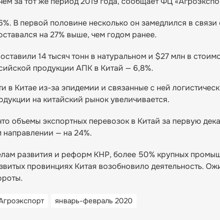
ем за тот же период 2019 года, сообщает ФЦ «Агроэкспо
6%. В первой половине несколько он замедлился в связи 
оставался на 27% выше, чем годом ранее.
оставили 14 тысяч тонн в натуральном и $27 млн в стоим
сийской продукции АПК в Китай — 6,8%.
и в Китае из-за эпидемии и связанные с ней логистичес
одукции на китайский рынок увеличивается.
то объемы экспортных перевозок в Китай за первую дек
м направлении — на 24%.
делам развития и реформ КНР, более 50% крупных промы
витых провинциях Китая возобновило деятельность. Ожи
ороты.
Агроэкспорт
январь-февраль 2020