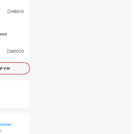
1495
0
ния
1600
0
ОРУМ
хнолог
6