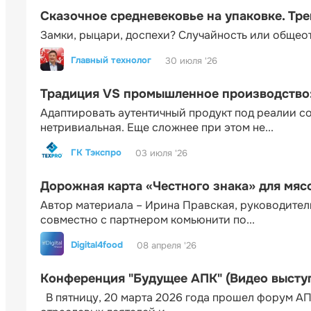
Сказочное средневековье на упаковке. Тр
Замки, рыцари, доспехи? Случайность или общео
Главный технолог
30 июля '26
Традиция VS промышленное производство: 
Адаптировать аутентичный продукт под реалии 
нетривиальная. Еще сложнее при этом не...
ГК Тэкспро
03 июля '26
Дорожная карта «Честного знака» для мя
Автор материала – Ирина Правская, руководител
совместно с партнером комьюнити по...
Digital4food
08 апреля '26
Конференция "Будущее АПК" (Видео высту
В пятницу, 20 марта 2026 года прошел форум АП