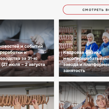
СМОТРЕТЬ В
новостей и событий
реработки и
Кадровая физика
оводства за 31-ю
мясоперерабатываю
(27 июля – 2 августа
завода и платформе
)
занятость