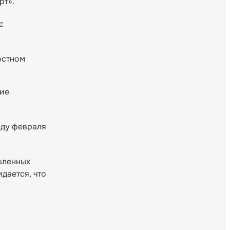
рт».
с
остном
кие
аду февраля
шленных
дается, что