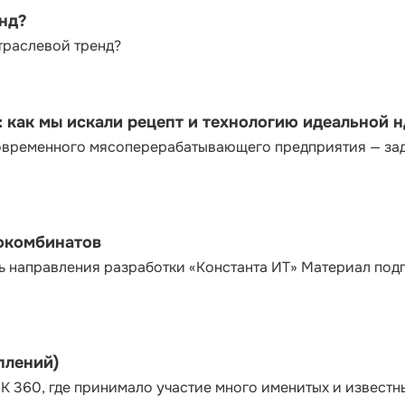
енд?
траслевой тренд?
как мы искали рецепт и технологию идеальной 
современного мясоперерабатывающего предприятия — за
сокомбинатов
ь направления разработки «Константа ИТ» Материал под
плений)
К 360, где принимало участие много именитых и известн