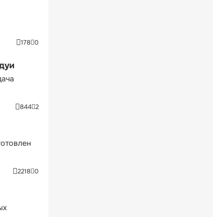
178
0
ндуи
дача
844
2
готовлен
2218
0
ых