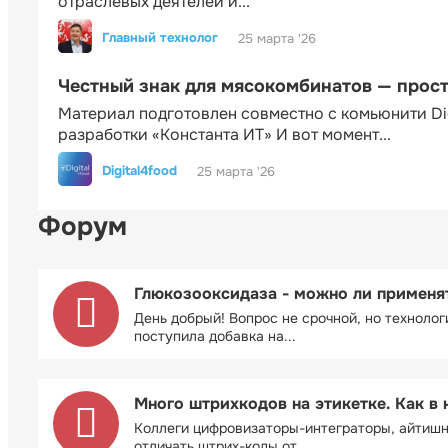
отраслевых деятелей и...
Главный технолог
25 марта '26
Честный знак для мясокомбинатов — прос
Материал подготовлен совместно с комьюнити Di
разработки «Константа ИТ» И вот момент...
Digital4food
25 марта '26
Форум
Глюкозооксидаза - можно ли применя
День добрый! Вопрос не срочной, но технолог
поступила добавка на...
Много штрихкодов на этикетке. Как в 
Коллеги цифровизаторы-интеграторы, айтиш
отличать штрих-коды от...