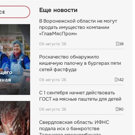
Еще новости
СЕ
В Воронежской области не могут
продать имущество компании
«ГлавМясПром»
06 августа '26
38
Роскачество обнаружило
кишечную палочку в бургерах пяти
сетей фастфуда
щего
нная
06 августа '26
142
С 1 сентября начнет действовать
ГОСТ на мясные паштеты для детей
06 августа '26
90
Свердловская область: ИФНС
подала иск о банкротстве
Талицкого мясокомбината