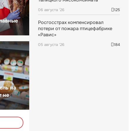
06 августа '26
125
главные
Росгосстрах компенсировал
потери от пожара птицефабрике
«Равис»
05 августа '26
184
ель на
т не