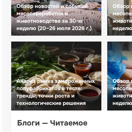
Обзор новостей и событий
Обзор 
мясопереработки и
мясопе
животноводства за 30-ю
животн
неделю (20–26 июля 2026 г.)
неделю 
Анализ рынка замороженных
Обзор 
полуфабрикатов в тесте:
мясопе
тренды, точки роста и
животн
технологические решения
неделю 
Блоги — Читаемое