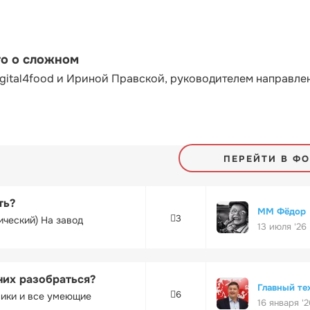
то о сложном
gital4food и Ириной Правской, руководителем направле
ПЕРЕЙТИ В Ф
ть?
ММ Фёдор
3
ический) На завод
13 июля '26
них разобраться?
Главный те
6
ники и все умеющие
16 января '2