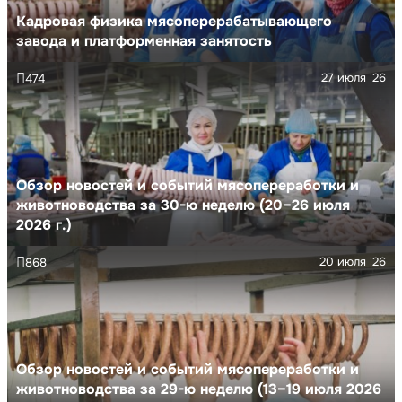
Кадровая физика мясоперерабатывающего
завода и платформенная занятость
27 июля '26
474
Обзор новостей и событий мясопереработки и
животноводства за 30-ю неделю (20–26 июля
2026 г.)
20 июля '26
868
Обзор новостей и событий мясопереработки и
животноводства за 29-ю неделю (13–19 июля 2026