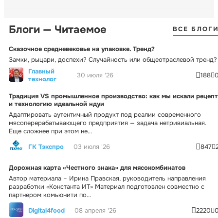
Блоги — Читаемое
ВСЕ БЛОГ
Сказочное средневековье на упаковке. Тренд?
Замки, рыцари, доспехи? Случайность или общеотраслевой тренд?
Главный
30 июля '26
188
технолог
Традиция VS промышленное производство: как мы искали рецепт
и технологию идеальной ндуи
Адаптировать аутентичный продукт под реалии современного
мясоперерабатывающего предприятия — задача нетривиальная.
Еще сложнее при этом не...
ГК Тэкспро
03 июля '26
847
Дорожная карта «Честного знака» для мясокомбинатов
Автор материала – Ирина Правская, руководитель направления
разработки «Константа ИТ» Материал подготовлен совместно с
партнером комьюнити по...
Digital4food
08 апреля '26
2220