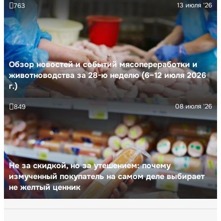
13 июля '26
763
Обзор новостей и событий мясопереработки и
животноводства за 28-ю неделю (6–12 июля 2026
г.)
08 июля '26
849
Не за скидкой, но за утешением: почему
измученный покупатель на самом деле выбирает
не желтый ценник