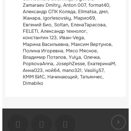
Zamaraev Dmitry
Anton 007
format40
Александр СПК Коляда
Ellmatsa
дмл
Жанара
igorlesovsky
Марио69
Евгений Био
Soltan
ЕленаТарасова
FELETI
Александр технолог
константин 123
Иван-Vega
Марина Васильевна
Максим Вертунов
Полина Игоревна
Мясо Мясное
Владимир Потапов
Yulya
Олечка
PopkovaAnna
JosephZesse
ЕкатеринаМ
Анна023
ной64
mano321
Vasiliy57
КММ БИС
Начинающий
Татьянчес
Dimabiko