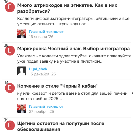
6
Много штрихкодов на этикетке. Как в них
разобраться?
Коллеги цифровизаторы-интеграторы, айтишники и все
умеющие отличать штрих-коды от...
Главный технолог
16 января '26
8
Маркировка Честный знак. Выбор интегратора
Уважаемые коллеги здравствуйте. скажите пожалуйста 
уже подал заявку на участие в пилотном...
Lyal_chek
15 декабря '25
4
Копчение в стиле "Черный кабан"
ну или креазот и деготь вам на стол для вашей печени.
снято в ноябре 2025...
Главный технолог
27 ноября '25
5
Щетина остается на полутуши после
обесволашивания