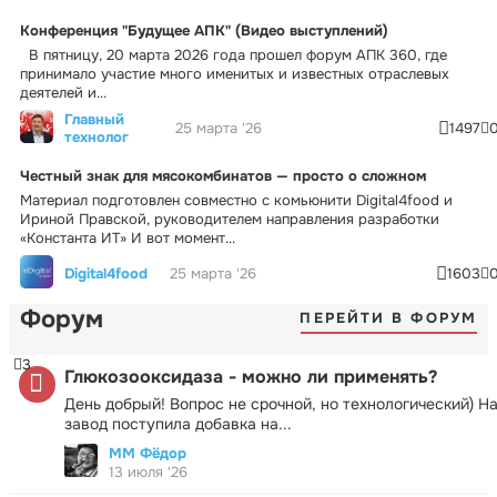
Конференция "Будущее АПК" (Видео выступлений)
В пятницу, 20 марта 2026 года прошел форум АПК 360, где
принимало участие много именитых и известных отраслевых
деятелей и...
Главный
25 марта '26
1497
технолог
Честный знак для мясокомбинатов — просто о сложном
Материал подготовлен совместно с комьюнити Digital4food и
Ириной Правской, руководителем направления разработки
«Константа ИТ» И вот момент...
Digital4food
25 марта '26
1603
Форум
ПЕРЕЙТИ В ФОРУМ
3
Глюкозооксидаза - можно ли применять?
День добрый! Вопрос не срочной, но технологический) Н
завод поступила добавка на...
ММ Фёдор
13 июля '26