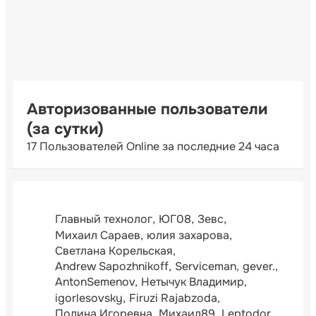
Авторизованные пользователи
(за сутки)
17 Пользователей Online за последние 24 часа
Главный технолог
ЮГ08
Зевс
Михаил Сараев
юлия захарова
Светлана Корельская
Andrew Sapozhnikoff
Serviceman
gever.
AntonSemenov
Нетычук Владимир
igorlesovsky
Firuzi Rajabzoda
Полина Игоревна
Михаил89
Leptodor