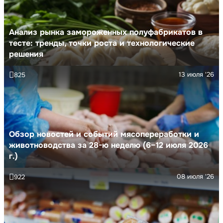
Анализ рынка замороженных полуфабрикатов в
тесте: тренды, точки роста и технологические
решения
13 июля '26
825
Обзор новостей и событий мясопереработки и
животноводства за 28-ю неделю (6–12 июля 2026
г.)
08 июля '26
922