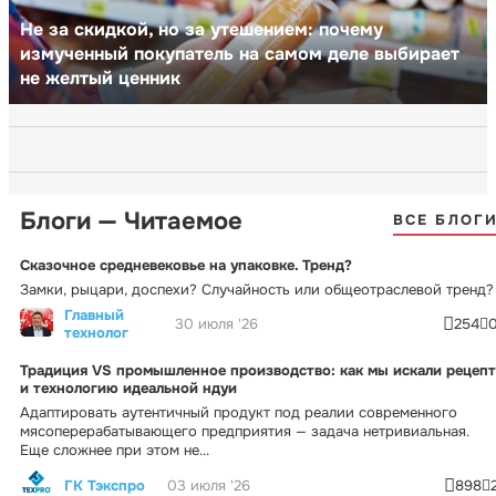
Не за скидкой, но за утешением: почему
измученный покупатель на самом деле выбирает
не желтый ценник
Блоги — Читаемое
ВСЕ БЛОГ
Сказочное средневековье на упаковке. Тренд?
Замки, рыцари, доспехи? Случайность или общеотраслевой тренд?
Главный
30 июля '26
254
технолог
Традиция VS промышленное производство: как мы искали рецепт
и технологию идеальной ндуи
Адаптировать аутентичный продукт под реалии современного
мясоперерабатывающего предприятия — задача нетривиальная.
Еще сложнее при этом не...
ГК Тэкспро
03 июля '26
898