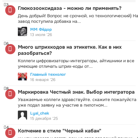
3
Глюкозооксидаза - можно ли применять?
День добрый! Вопрос не срочной, но технологический) Н
завод поступила добавка на...
ММ Фёдор
13 июля '26
6
Много штрихкодов на этикетке. Как в них
разобраться?
Коллеги цифровизаторы-интеграторы, айтишники и все
умеющие отличать штрих-коды от...
Главный технолог
16 января '26
8
Маркировка Честный знак. Выбор интегратора
Уважаемые коллеги здравствуйте. скажите пожалуйста 
уже подал заявку на участие в пилотном...
Lyal_chek
15 декабря '25
4
Копчение в стиле "Черный кабан"