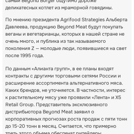
самый Beyond Burger ощутимо дороже
деликатесных котлет из мраморной говядины.
По мнению президента Agrifood Strategies Альберта
Давлеева, продукцию Beyond Meat будут покупать
веганы и вегетарианцы, которых в нашей стране не
очень много, и публика из так называемого
поколения Z — молодые люди, появившиеся на свет
после 1995 года.
По данным «Алианта групп», в ее планы входят
контракты с другими торговыми сетями России и
расширение ассортимента альтернативного мяса.
Каких брендов, не уточняется. В частности, интерес
к растительному мясу уже проявили «Лента» и X5
Retail Group. Представитель эксклюзивного
дистрибьютора Beyond Meat заявил о
корпоративных прогнозах роста продаж с пяти тонн
до 15-20 тонн в месяц. Считается, что примерно
треть этого объема обеспечат ритейлеры.