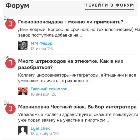
Форум
ПЕРЕЙТИ В ФОРУМ
3
Глюкозооксидаза - можно ли применять?
День добрый! Вопрос не срочной, но технологический) Н
завод поступила добавка на...
ММ Фёдор
13 июля '26
6
Много штрихкодов на этикетке. Как в них
разобраться?
Коллеги цифровизаторы-интеграторы, айтишники и все
умеющие отличать штрих-коды от...
Главный технолог
16 января '26
8
Маркировка Честный знак. Выбор интегратора
Уважаемые коллеги здравствуйте. скажите пожалуйста 
уже подал заявку на участие в пилотном...
Lyal_chek
15 декабря '25