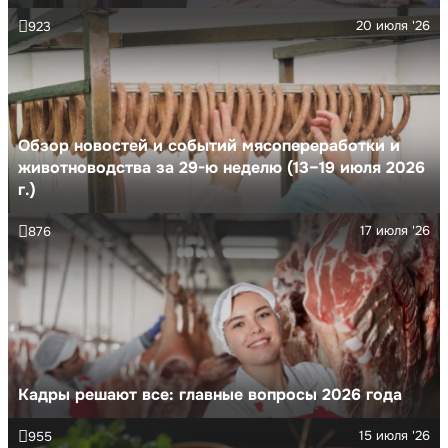
20 июля '26
923
Обзор новостей и событий мясопереработки и
животноводства за 29-ю неделю (13–19 июля 2026
г.)
17 июля '26
876
Кадры решают все: главные вопросы 2026 года
15 июля '26
955