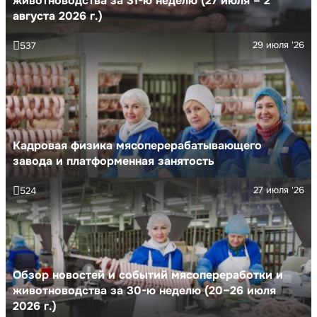
животноводства за 31-ю неделю (27 июля – 2
августа 2026 г.)
29 июля '26
537
Кадровая физика мясоперерабатывающего
завода и платформенная занятость
27 июля '26
524
Обзор новостей и событий мясопереработки и
животноводства за 30-ю неделю (20–26 июля
2026 г.)