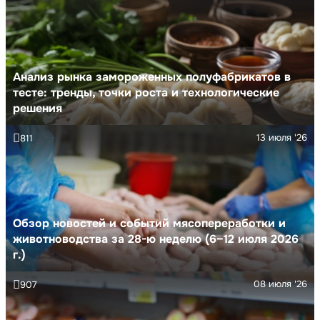
Анализ рынка замороженных полуфабрикатов в
тесте: тренды, точки роста и технологические
решения
13 июля '26
811
Обзор новостей и событий мясопереработки и
животноводства за 28-ю неделю (6–12 июля 2026
г.)
08 июля '26
907