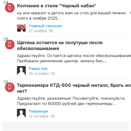
4
Копчение в стиле "Черный кабан"
ну или креазот и деготь вам на стол для вашей печени.
снято в ноябре 2025...
Главный технолог
27 ноября '25
5
Щетина остается на полутуши после
обесволашивания
Здравствуйте. Остаётся щетина после обесволашивания
Пробовали увеличение циклов, замену бил,...
Павел пан
25 октября '25
2
Термокамера КТД-500 черный металл, брать ил
нет?
Здравствуйте, уважаемые! Посоветуйте, пожалуйста.
Предлагают по 80000 рублей две термокамеры...
Талалихум
15 октября '25