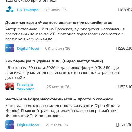
Еще сложнее при этом не...
ГК Тэкспро
03 июля '26
883
Дорожная карта «Честного знака» для мясокомбинатов
Автор материала – Ирина Правская, руководитель направления
разработки «Константа ИТ» Материал подготовлен совместно с
партнером комьюнити по...
Digital4food
08 апреля '26
2252
Конференция "Будущее АПК" (Видео выступлений)
В пятницу, 20 марта 2026 года прошел форум АПК 360, где
принимало участие много именитых и известных отраслевых
деятелей и...
Главный
25 марта '26
1525
технолог
Честный знак для мясокомбинатов — просто о сложном
Материал подготовлен совместно с комьюнити Digital4food и
Ириной Правской, руководителем направления разработки
«Константа ИТ» И вот момент...
Digital4food
25 марта '26
1635