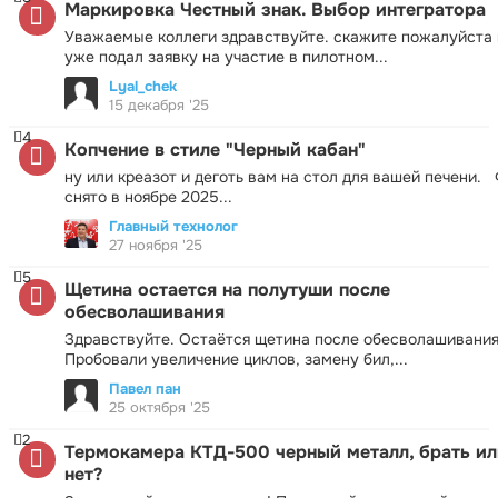
Маркировка Честный знак. Выбор интегратора
Уважаемые коллеги здравствуйте. скажите пожалуйста 
уже подал заявку на участие в пилотном...
Lyal_chek
15 декабря '25
4
Копчение в стиле "Черный кабан"
ну или креазот и деготь вам на стол для вашей печени.
снято в ноябре 2025...
Главный технолог
27 ноября '25
5
Щетина остается на полутуши после
обесволашивания
Здравствуйте. Остаётся щетина после обесволашивания
Пробовали увеличение циклов, замену бил,...
Павел пан
25 октября '25
2
Термокамера КТД-500 черный металл, брать ил
нет?