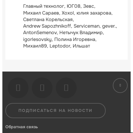
Главный технолог
ЮГ08
Зевс
Михаил Сараев
Xoxol
юлия захарова
Светлана Корельская
Andrew Sapozhnikoff
Serviceman
gever.
AntonSemenov
Нетычук Владимир
igorlesovsky
Полина Игоревна
Михаил89
Leptodor
Ильшат
ПОДПИСАТЬСЯ НА НОВОСТИ
Обратная связь