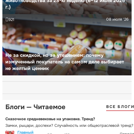
животноводства за 28-ю неделю (6–12 июля 2026
г.)
08 июля '26
921
Не за скидкой, но за утешением: почему
измученный покупатель на самом деле выбирает
не желтый ценник
Блоги — Читаемое
ВСЕ БЛОГ
Сказочное средневековье на упаковке. Тренд?
Замки, рыцари, доспехи? Случайность или общеотраслевой тренд?
Главный