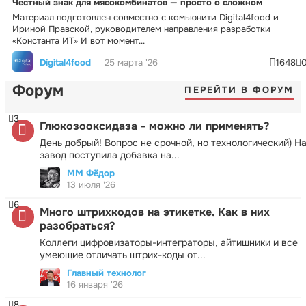
Честный знак для мясокомбинатов — просто о сложном
Материал подготовлен совместно с комьюнити Digital4food и
Ириной Правской, руководителем направления разработки
«Константа ИТ» И вот момент...
Digital4food
25 марта '26
1648
Форум
ПЕРЕЙТИ В ФОРУМ
3
Глюкозооксидаза - можно ли применять?
День добрый! Вопрос не срочной, но технологический) Н
завод поступила добавка на...
ММ Фёдор
13 июля '26
6
Много штрихкодов на этикетке. Как в них
разобраться?
Коллеги цифровизаторы-интеграторы, айтишники и все
умеющие отличать штрих-коды от...
Главный технолог
16 января '26
8