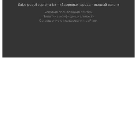
Salus populi suprema lex – «Здоровье народа – высший закон»
Условия пользования сайтом
Политика конфиденциальности
Соглашение о пользовании сайтом