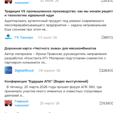
30 июля '26
253
технолог
Традиция VS промышленное производство: как мы искали рецепт
и технологию идеальной ндуи
Адаптировать аутентичный продукт под реалии современного
мясоперерабатывающего предприятия — задача нетривиальная.
Еще сложнее при этом не...
ГК Тэкспро
03 июля '26
897
Дорожная карта «Честного знака» для мясокомбинатов
Автор материала – Ирина Правская, руководитель направления
разработки «Константа ИТ» Материал подготовлен совместно с
партнером комьюнити по...
Digital4food
08 апреля '26
2264
Конференция "Будущее АПК" (Видео выступлений)
В пятницу, 20 марта 2026 года прошел форум АПК 360, где
принимало участие много именитых и известных отраслевых
деятелей и...
Главный
25 марта '26
1539
технолог