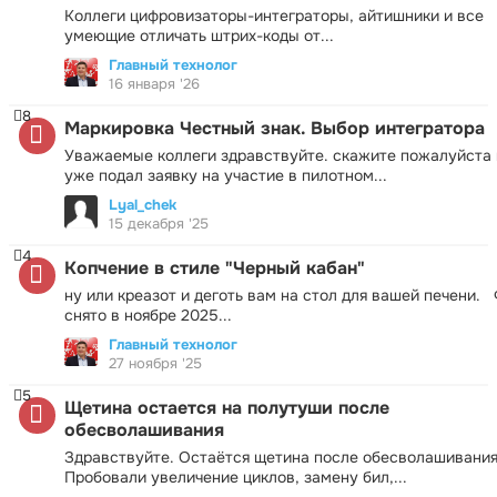
Коллеги цифровизаторы-интеграторы, айтишники и все
умеющие отличать штрих-коды от...
Главный технолог
16 января '26
8
Маркировка Честный знак. Выбор интегратора
Уважаемые коллеги здравствуйте. скажите пожалуйста 
уже подал заявку на участие в пилотном...
Lyal_chek
15 декабря '25
4
Копчение в стиле "Черный кабан"
ну или креазот и деготь вам на стол для вашей печени.
снято в ноябре 2025...
Главный технолог
27 ноября '25
5
Щетина остается на полутуши после
обесволашивания
Здравствуйте. Остаётся щетина после обесволашивания
Пробовали увеличение циклов, замену бил,...