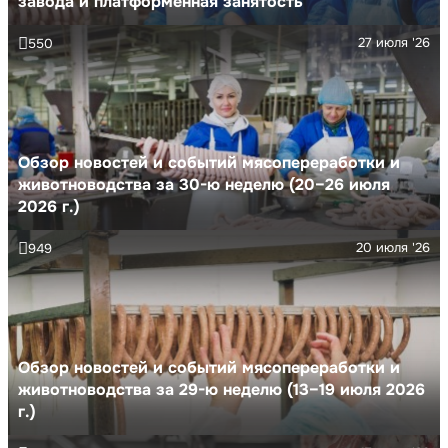
завода и платформенная занятость
27 июля '26
550
Обзор новостей и событий мясопереработки и
животноводства за 30-ю неделю (20–26 июля
2026 г.)
20 июля '26
949
Обзор новостей и событий мясопереработки и
животноводства за 29-ю неделю (13–19 июля 2026
г.)