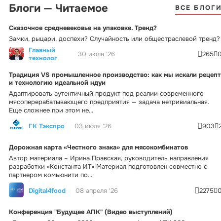
Блоги — Читаемое
ВСЕ БЛОГ
Сказочное средневековье на упаковке. Тренд?
Замки, рыцари, доспехи? Случайность или общеотраслевой тренд?
Главный
30 июля '26
265
технолог
Традиция VS промышленное производство: как мы искали рецепт
и технологию идеальной ндуи
Адаптировать аутентичный продукт под реалии современного
мясоперерабатывающего предприятия — задача нетривиальная.
Еще сложнее при этом не...
ГК Тэкспро
03 июля '26
903
Дорожная карта «Честного знака» для мясокомбинатов
Автор материала – Ирина Правская, руководитель направления
разработки «Константа ИТ» Материал подготовлен совместно с
партнером комьюнити по...
Digital4food
08 апреля '26
2275
Конференция "Будущее АПК" (Видео выступлений)