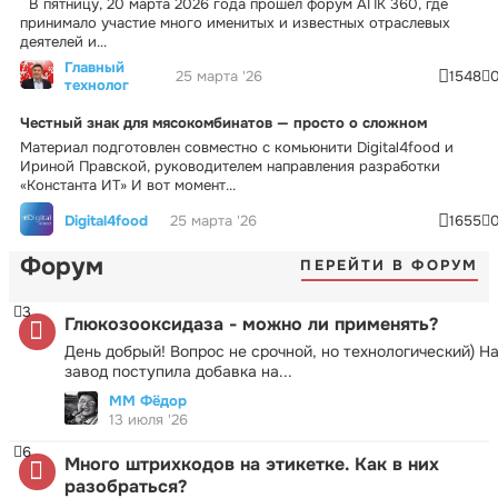
В пятницу, 20 марта 2026 года прошел форум АПК 360, где
принимало участие много именитых и известных отраслевых
деятелей и...
Главный
25 марта '26
1548
технолог
Честный знак для мясокомбинатов — просто о сложном
Материал подготовлен совместно с комьюнити Digital4food и
Ириной Правской, руководителем направления разработки
«Константа ИТ» И вот момент...
Digital4food
25 марта '26
1655
Форум
ПЕРЕЙТИ В ФОРУМ
3
Глюкозооксидаза - можно ли применять?
День добрый! Вопрос не срочной, но технологический) Н
завод поступила добавка на...
ММ Фёдор
13 июля '26
6
Много штрихкодов на этикетке. Как в них
разобраться?