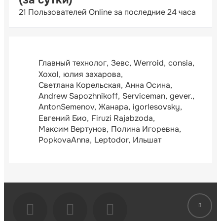
21 Пользователей Online за последние 24 часа
Главный технолог
Зевс
Werroid
consia
Xoxol
юлия захарова
Светлана Корельская
Анна Осина
Andrew Sapozhnikoff
Serviceman
gever.
AntonSemenov
Жанара
igorlesovsky
Евгений Био
Firuzi Rajabzoda
Максим Вертунов
Полина Игоревна
PopkovaAnna
Leptodor
Ильшат