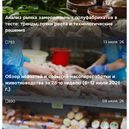
Анализ рынка замороженных полуфабрикатов в
тесте: тренды, точки роста и технологические
решения
13 июля '26
793
Обзор новостей и событий мясопереработки и
животноводства за 28-ю неделю (6–12 июля 2026
г.)
08 июля '26
890