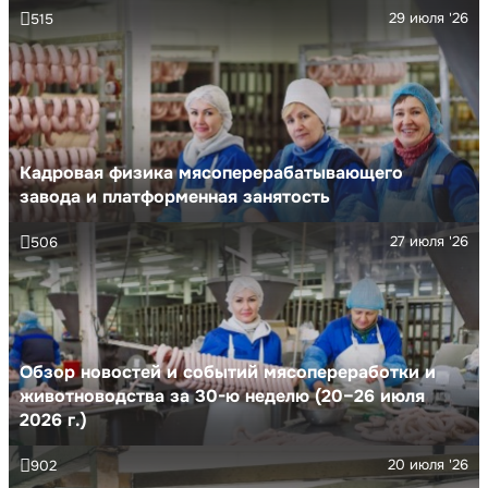
29 июля '26
515
Кадровая физика мясоперерабатывающего
завода и платформенная занятость
27 июля '26
506
Обзор новостей и событий мясопереработки и
животноводства за 30-ю неделю (20–26 июля
2026 г.)
20 июля '26
902