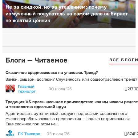
Не за скидкой, но за утешением: почему
измученный покупатель на самом деле выбирает
не желтый ценник
Блоги — Читаемое
ВСЕ БЛОГ
Сказочное средневековье на упаковке. Тренд?
Замки, рыцари, доспехи? Случайность или общеотраслевой тренд?
Главный
30 июля '26
217
технолог
Традиция VS промышленное производство: как мы искали рецепт
и технологию идеальной ндуи
Адаптировать аутентичный продукт под реалии современного
мясоперерабатывающего предприятия — задача нетривиальная.
Еще сложнее при этом не...
ГК Тэкспро
03 июля '26
874