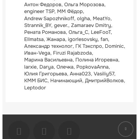
Антон Федоров
Ольга Морозова
engineer TSP
ММ Фёдор
Andrew Sapozhnikoff
olgha
MeatYo
Strannik_BY
gever.
Zamaraev Dmitry
Рената Романова
Ольга_С
LeeFooT
Ellmatsa
Жанара
igorlesovsky
fan
Александр технолог
ГК Тэкспро
Dominic
Иван-Vega
Firuzi Rajabzoda
Марина Васильевна
Полина Игоревна
larxie
Darya
Олечка
PopkovaAnna
Юлия Григорьева
Анна023
Vasiliy57
КММ БИС
Начинающий
ДмитрийВолков
Leptodor