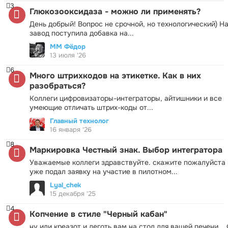
3
Глюкозооксидаза - можно ли применять?
День добрый! Вопрос не срочной, но технологический) Н
завод поступила добавка на...
ММ Фёдор
13 июля '26
6
Много штрихкодов на этикетке. Как в них
разобраться?
Коллеги цифровизаторы-интеграторы, айтишники и все
умеющие отличать штрих-коды от...
Главный технолог
16 января '26
8
Маркировка Честный знак. Выбор интегратора
Уважаемые коллеги здравствуйте. скажите пожалуйста 
уже подал заявку на участие в пилотном...
Lyal_chek
15 декабря '25
4
Копчение в стиле "Черный кабан"
ну или креазот и деготь вам на стол для вашей печени.