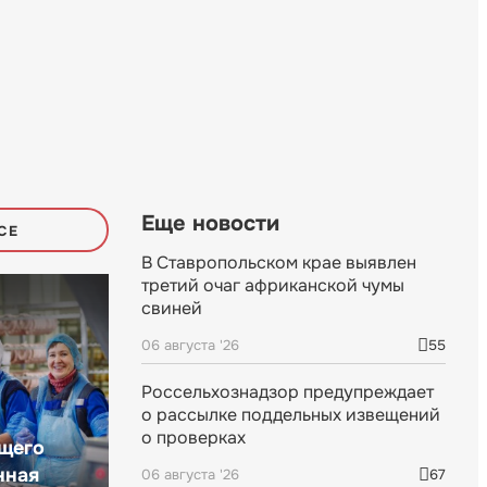
Еще новости
СЕ
В Ставропольском крае выявлен
третий очаг африканской чумы
свиней
06 августа '26
55
Россельхознадзор предупреждает
о рассылке поддельных извещений
о проверках
щего
нная
06 августа '26
67