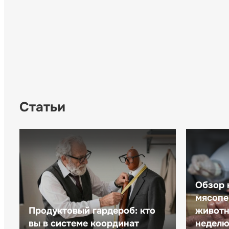
Статьи
Обзор 
мясопе
Продуктовый гардероб: кто
животн
вы в системе координат
неделю 