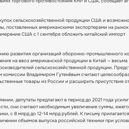
овиях торгового противостояния КНР и США, сообщает аг
акупок сельскохозяйственной продукции США и возможн
ы, поставленных американскими экспортерами на рынок
намерение США с 1 сентября обложить китайский импорт
ению развития организаций оборонно-промышленного ко
чения на ввоз американской продукции в Китай — весьма
производителей сельскохозяйственной продукции. Предс
лем комиссии Владимиром Гутенёвым считают целесообра
ственные товары из России и расширить присутствие о
лении, депутаты предлагают в период до 2021 года усили
ости, они считают необходимым увеличение суммы, ежег
ки, с 8 млрд до 12-14 млрд рублей. К письму прилагаетс
ичении объемов выпуска российской техники при услов