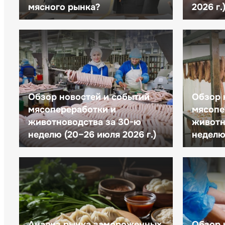
мясного рынка?
2026 г.
Обзор новостей и событий
Обзор 
мясопереработки и
мясопе
животноводства за 30-ю
животн
неделю (20–26 июля 2026 г.)
неделю 
Анализ рынка замороженных
Обзор 