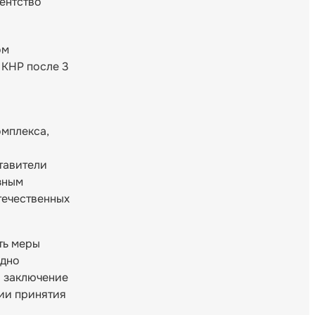
ентство
ом
 КНР после 3
мплекса,
тавители
зным
течественных
ть меры
одно
я заключение
ии принятия