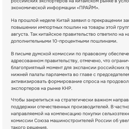
российских экспортеров на китайском рынке в усл
экономической информации «ПРАЙМ».
На прошлой неделе Китай заявил о прекращении з
повышении импортных пошлин на товары этой групп
августа. Так китайское правительство ответило на 
дополнительными 10-процентными пошлинами.
В письме думской комиссии по правовому обеспеч
адресованном правительству, отмечено, что ограни
благоприятный момент для экспансии российских 
нижней палаты парламента во главе с председате
активизировать формирование спроса на продоволь
экспортеров на рынке КНР.
Чтобы закрепиться на стратегически важном направ
поддержки отечественных производителей. В частн
направляемой на компенсацию покупки сельхозтехни
комиссии Союза машиностроителей России об увел
такого решения.