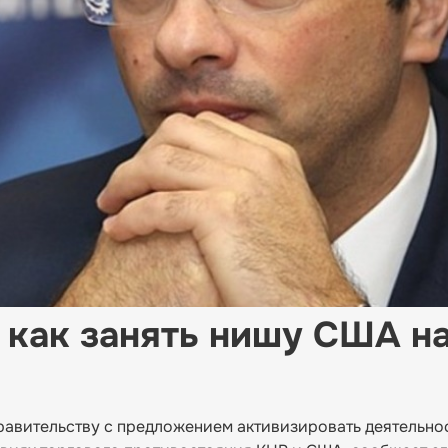
 как занять нишу США н
равительству с предложением активизировать деятельно