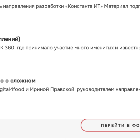
ь направления разработки «Константа ИТ» Материал под
плений)
К 360, где принимало участие много именитых и известн
то о сложном
gital4food и Ириной Правской, руководителем направле
ПЕРЕЙТИ В Ф