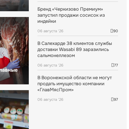
Бренд «Черкизово Премиум»
запустил продажи сосисок из
индейки
06 августа '26
90
В Салехарде 38 клиентов службы
доставки Wasabi 89 заразились
сальмонеллезом
06 августа '26
77
главные
В Воронежской области не могут
продать имущество компании
«ГлавМясПром»
06 августа '26
97