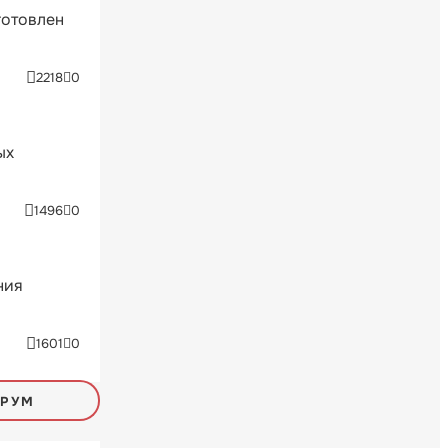
готовлен
2218
0
ых
1496
0
ния
1601
0
ОРУМ