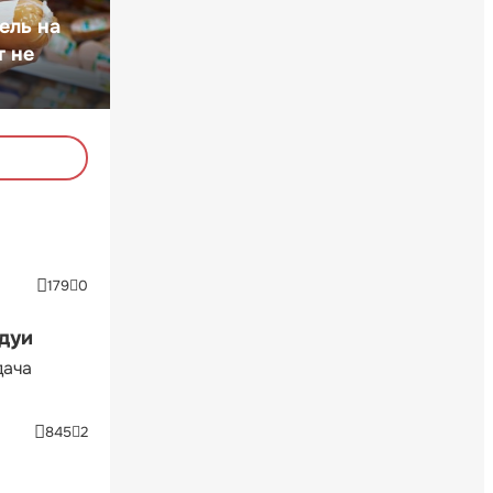
ель на
т не
179
0
ндуи
дача
845
2