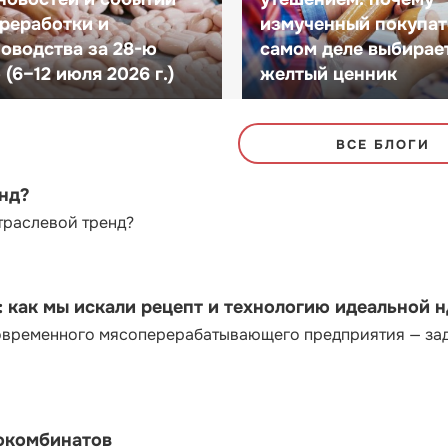
реработки и
измученный покупат
оводства за 28-ю
самом деле выбирае
(6–12 июля 2026 г.)
желтый ценник
ВСЕ БЛОГИ
енд?
траслевой тренд?
как мы искали рецепт и технологию идеальной 
современного мясоперерабатывающего предприятия — за
сокомбинатов