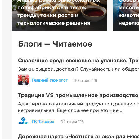
полуфабрикатов в тесте:
мясопе
тренды, точки роста и
животн
технологические решения
неделю 
Блоги — Читаемое
Сказочное средневековье на упаковке. Тр
Замки, рыцари, доспехи? Случайность или общео
Главный технолог
30 июля '26
Традиция VS промышленное производство: 
Адаптировать аутентичный продукт под реалии 
нетривиальная. Еще сложнее при этом не...
ГК Тэкспро
03 июля '26
Дорожная карта «Честного знака» для мя