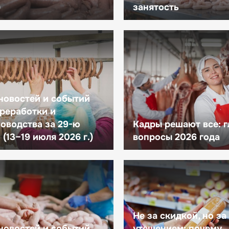
)
занятость
новостей и событий
реработки и
оводства за 29-ю
Кадры решают все: 
(13–19 июля 2026 г.)
вопросы 2026 года
Не за скидкой, но за
новостей и событий
утешением: почему