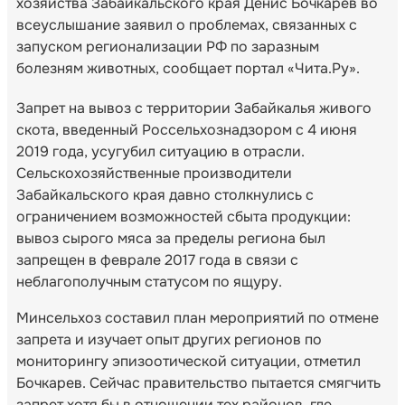
хозяйства Забайкальского края Денис Бочкарев во
всеуслышание заявил о проблемах, связанных с
запуском регионализации РФ по заразным
болезням животных, сообщает портал «Чита.Ру».
Запрет на вывоз с территории Забайкалья живого
скота, введенный Россельхознадзором с 4 июня
2019 года, усугубил ситуацию в отрасли.
Сельскохозяйственные производители
Забайкальского края давно столкнулись с
ограничением возможностей сбыта продукции:
вывоз сырого мяса за пределы региона был
запрещен в феврале 2017 года в связи с
неблагополучным статусом по ящуру.
Минсельхоз составил план мероприятий по отмене
запрета и изучает опыт других регионов по
мониторингу эпизоотической ситуации, отметил
Бочкарев. Сейчас правительство пытается смягчить
запрет хотя бы в отношении тех районов, где