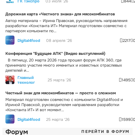
ГК Тэкспро
03 июля '26
844
Дорожная карта «Честного знака» для мясокомбинатов
Автор материала – Ирина Правская, руководитель направления
разработки «Константа ИТ» Материал подготовлен совместно с
партнером комьюнити по...
Digital4food
08 апреля '26
2217
Конференция "Будущее АПК" (Видео выступлений)
В пятницу, 20 марта 2026 года прошел форум АПК 360, где
принимало участие много именитых и известных отраслевых
деятелей и...
Главный
25 марта '26
1495
технолог
Честный знак для мясокомбинатов — просто о сложном
Материал подготовлен совместно с комьюнити Digital4food и
Ириной Правской, руководителем направления разработки
«Константа ИТ» И вот момент...
Digital4food
25 марта '26
1599
Форум
ПЕРЕЙТИ В ФОРУМ