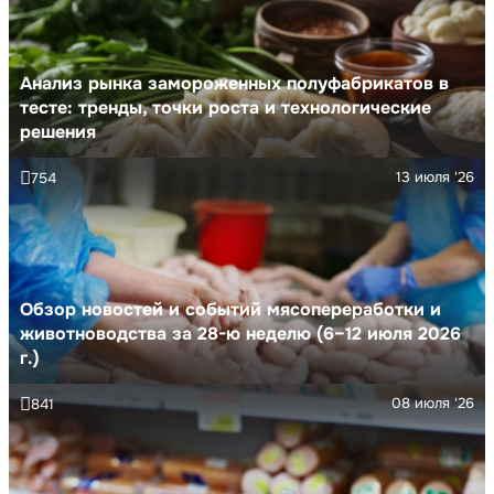
Анализ рынка замороженных полуфабрикатов в
тесте: тренды, точки роста и технологические
решения
13 июля '26
754
Обзор новостей и событий мясопереработки и
животноводства за 28-ю неделю (6–12 июля 2026
г.)
08 июля '26
841