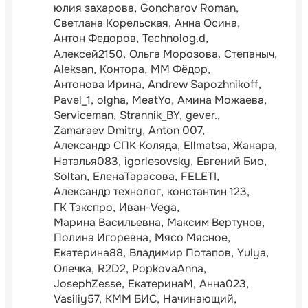
юлия захарова
Goncharov Roman
Светлана Корельская
Анна Осина
Антон Федоров
Technolog.d
Алексей2150
Ольга Морозова
Степаныч
Aleksan
Контора
ММ Фёдор
Антонова Ирина
Andrew Sapozhnikoff
Pavel_1
olgha
MeatYo
Амина Можаева
Serviceman
Strannik_BY
gever.
Zamaraev Dmitry
Anton 007
Александр СПК Коляда
Ellmatsa
Жанара
Наталья083
igorlesovsky
Евгений Био
Soltan
ЕленаТарасова
FELETI
Александр технолог
константин 123
ГК Тэкспро
Иван-Vega
Марина Васильевна
Максим Вертунов
Полина Игоревна
Мясо Мясное
Екатерина88
Владимир Потапов
Yulya
Олечка
R2D2
PopkovaAnna
JosephZesse
ЕкатеринаМ
Анна023
Vasiliy57
КММ БИС
Начинающий