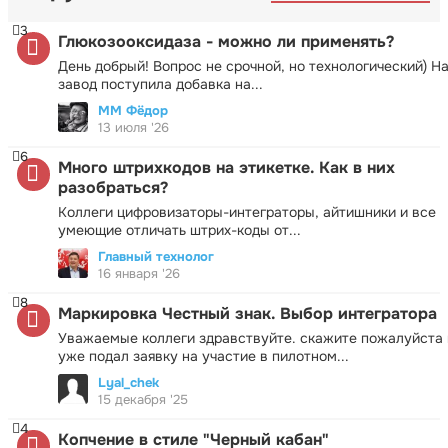
3
Глюкозооксидаза - можно ли применять?
День добрый! Вопрос не срочной, но технологический) Н
завод поступила добавка на...
ММ Фёдор
13 июля '26
6
Много штрихкодов на этикетке. Как в них
разобраться?
Коллеги цифровизаторы-интеграторы, айтишники и все
умеющие отличать штрих-коды от...
Главный технолог
16 января '26
8
Маркировка Честный знак. Выбор интегратора
Уважаемые коллеги здравствуйте. скажите пожалуйста 
уже подал заявку на участие в пилотном...
Lyal_chek
15 декабря '25
4
Копчение в стиле "Черный кабан"