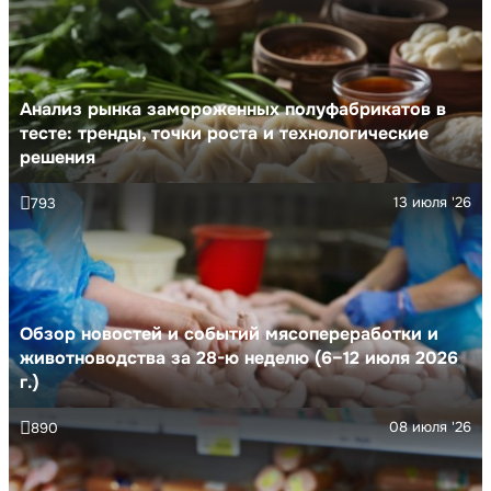
Анализ рынка замороженных полуфабрикатов в
тесте: тренды, точки роста и технологические
решения
13 июля '26
793
Обзор новостей и событий мясопереработки и
животноводства за 28-ю неделю (6–12 июля 2026
г.)
08 июля '26
890