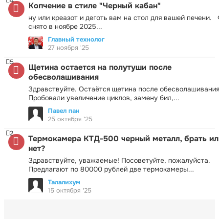
4
Копчение в стиле "Черный кабан"
ну или креазот и деготь вам на стол для вашей печени.
снято в ноябре 2025...
Главный технолог
27 ноября '25
5
Щетина остается на полутуши после
обесволашивания
Здравствуйте. Остаётся щетина после обесволашивания
Пробовали увеличение циклов, замену бил,...
Павел пан
25 октября '25
2
Термокамера КТД-500 черный металл, брать ил
нет?
Здравствуйте, уважаемые! Посоветуйте, пожалуйста.
Предлагают по 80000 рублей две термокамеры...
Талалихум
15 октября '25