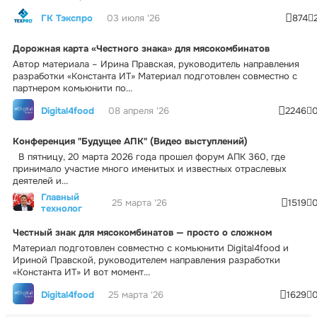
ГК Тэкспро
03 июля '26
874
Дорожная карта «Честного знака» для мясокомбинатов
Автор материала – Ирина Правская, руководитель направления
разработки «Константа ИТ» Материал подготовлен совместно с
партнером комьюнити по...
Digital4food
08 апреля '26
2246
Конференция "Будущее АПК" (Видео выступлений)
В пятницу, 20 марта 2026 года прошел форум АПК 360, где
принимало участие много именитых и известных отраслевых
деятелей и...
Главный
25 марта '26
1519
технолог
Честный знак для мясокомбинатов — просто о сложном
Материал подготовлен совместно с комьюнити Digital4food и
Ириной Правской, руководителем направления разработки
«Константа ИТ» И вот момент...
Digital4food
25 марта '26
1629