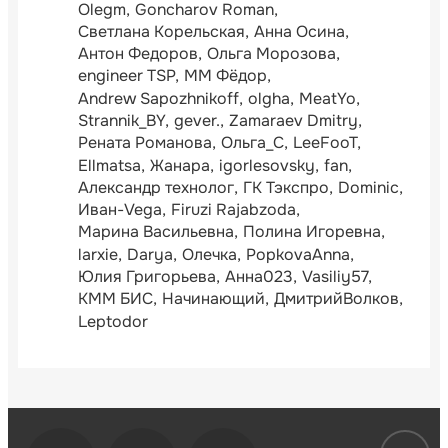
Olegm
Goncharov Roman
Светлана Корельская
Анна Осина
Антон Федоров
Ольга Морозова
engineer TSP
ММ Фёдор
Andrew Sapozhnikoff
olgha
MeatYo
Strannik_BY
gever.
Zamaraev Dmitry
Рената Романова
Ольга_С
LeeFooT
Ellmatsa
Жанара
igorlesovsky
fan
Александр технолог
ГК Тэкспро
Dominic
Иван-Vega
Firuzi Rajabzoda
Марина Васильевна
Полина Игоревна
larxie
Darya
Олечка
PopkovaAnna
Юлия Григорьева
Анна023
Vasiliy57
КММ БИС
Начинающий
ДмитрийВолков
Leptodor