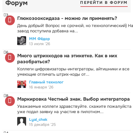
Форум
ПЕРЕЙТИ В ФОРУМ
3
Глюкозооксидаза - можно ли применять?
День добрый! Вопрос не срочной, но технологический) Н
завод поступила добавка на...
ММ Фёдор
13 июля '26
6
Много штрихкодов на этикетке. Как в них
разобраться?
Коллеги цифровизаторы-интеграторы, айтишники и все
умеющие отличать штрих-коды от...
Главный технолог
16 января '26
8
Маркировка Честный знак. Выбор интегратора
Уважаемые коллеги здравствуйте. скажите пожалуйста 
уже подал заявку на участие в пилотном...
Lyal_chek
15 декабря '25