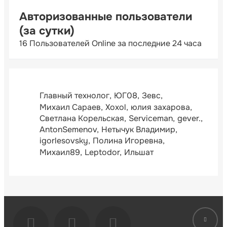
Авторизованные пользователи
(за сутки)
16 Пользователей Online за последние 24 часа
Главный технолог
ЮГ08
Зевс
Михаил Сараев
Xoxol
юлия захарова
Светлана Корельская
Serviceman
gever.
AntonSemenov
Нетычук Владимир
igorlesovsky
Полина Игоревна
Михаил89
Leptodor
Ильшат