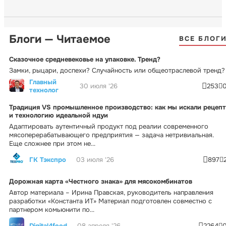
Блоги — Читаемое
ВСЕ БЛОГ
Сказочное средневековье на упаковке. Тренд?
Замки, рыцари, доспехи? Случайность или общеотраслевой тренд?
Главный
30 июля '26
253
технолог
Традиция VS промышленное производство: как мы искали рецепт
и технологию идеальной ндуи
Адаптировать аутентичный продукт под реалии современного
мясоперерабатывающего предприятия — задача нетривиальная.
Еще сложнее при этом не...
ГК Тэкспро
03 июля '26
897
Дорожная карта «Честного знака» для мясокомбинатов
Автор материала – Ирина Правская, руководитель направления
разработки «Константа ИТ» Материал подготовлен совместно с
партнером комьюнити по...
Digital4food
08 апреля '26
2264