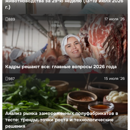
животноводства за 29-ю неделю (13–19 июля 2026
г.)
17 июля '26
889
Кадры решают все: главные вопросы 2026 года
15 июля '26
987
Анализ рынка замороженных полуфабрикатов в
тесте: тренды, точки роста и технологические
решения