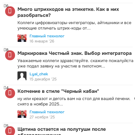
6
Много штрихкодов на этикетке. Как в них
разобраться?
Коллеги цифровизаторы-интеграторы, айтишники и все
умеющие отличать штрих-коды от...
Главный технолог
16 января '26
8
Маркировка Честный знак. Выбор интегратора
Уважаемые коллеги здравствуйте. скажите пожалуйста 
уже подал заявку на участие в пилотном...
Lyal_chek
15 декабря '25
4
Копчение в стиле "Черный кабан"
ну или креазот и деготь вам на стол для вашей печени.
снято в ноябре 2025...
Главный технолог
27 ноября '25
5
Щетина остается на полутуши после