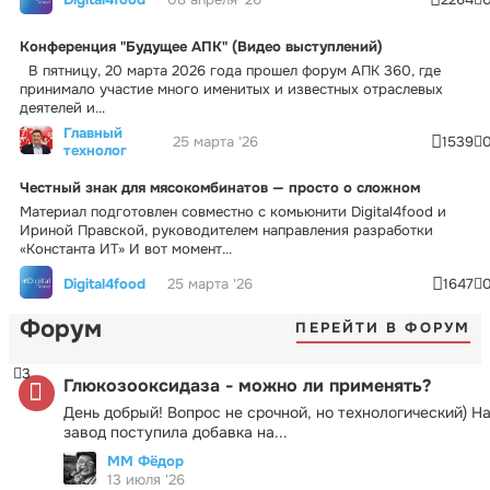
Конференция "Будущее АПК" (Видео выступлений)
В пятницу, 20 марта 2026 года прошел форум АПК 360, где
принимало участие много именитых и известных отраслевых
деятелей и...
Главный
25 марта '26
1539
технолог
Честный знак для мясокомбинатов — просто о сложном
Материал подготовлен совместно с комьюнити Digital4food и
Ириной Правской, руководителем направления разработки
«Константа ИТ» И вот момент...
Digital4food
25 марта '26
1647
Форум
ПЕРЕЙТИ В ФОРУМ
3
Глюкозооксидаза - можно ли применять?
День добрый! Вопрос не срочной, но технологический) Н
завод поступила добавка на...
ММ Фёдор
13 июля '26