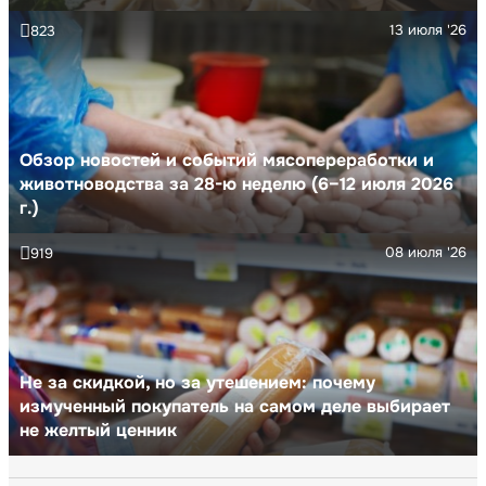
13 июля '26
823
Обзор новостей и событий мясопереработки и
животноводства за 28-ю неделю (6–12 июля 2026
г.)
08 июля '26
919
Не за скидкой, но за утешением: почему
измученный покупатель на самом деле выбирает
не желтый ценник