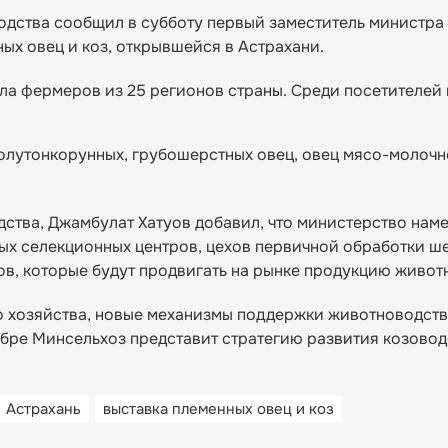
дства сообщил в субботу первый заместитель министра
ых овец и коз, открывшейся в Астрахани.
ла фермеров из 25 регионов страны. Среди посетителей 
олутонкорунных, грубошерстных овец, овец мясо-молочн
дства, Джамбулат Хатуов добавил, что министерство нам
ых селекционных центров, цехов первичной обработки ш
в, которые будут продвигать на рынке продукцию живот
о хозяйства, новые механизмы поддержки животноводст
ябре Минсельхоз представит стратегию развития козовод
Астрахань
выставка племенных овец и коз