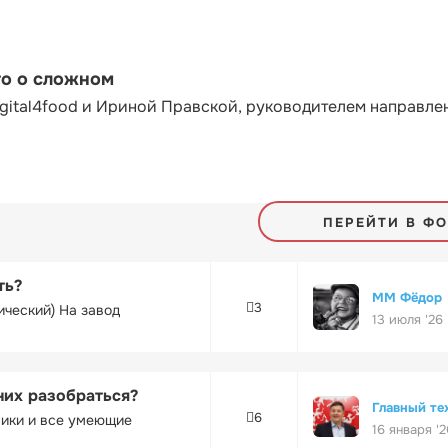
то о сложном
gital4food и Ириной Правской, руководителем направле
ПЕРЕЙТИ В Ф
ть?
ММ Фёдор
3
ический) На завод
13 июля '26
них разобраться?
Главный те
6
ники и все умеющие
16 января '2