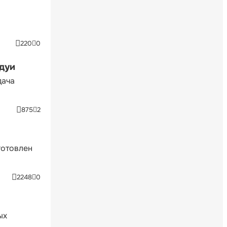
220
0
ндуи
дача
875
2
готовлен
2248
0
ых