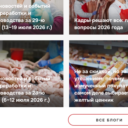
новостей и событий
реработки и
оводства за 29-ю
Кадры решают все: 
(13–19 июля 2026 г.)
вопросы 2026 года
Не за скидкой, но за
новостей и событий
утешением: почему
реработки и
измученный покупат
оводства за 28-ю
самом деле выбирае
(6–12 июля 2026 г.)
желтый ценник
ВСЕ БЛОГИ