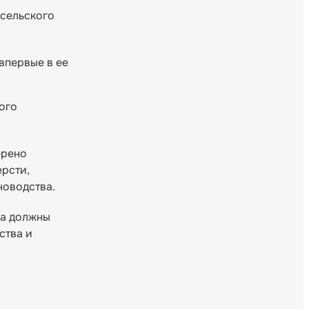
 сельского
впервые в ее
ого
ерено
ерсти,
новодства.
ва должны
ства и