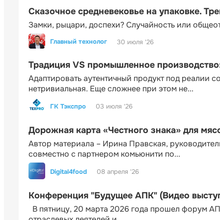
Сказочное средневековье на упаковке. Тр
Замки, рыцари, доспехи? Случайность или общео
Главный технолог
30 июля '26
Традиция VS промышленное производство: 
Адаптировать аутентичный продукт под реалии 
нетривиальная. Еще сложнее при этом не...
ГК Тэкспро
03 июля '26
Дорожная карта «Честного знака» для мя
Автор материала – Ирина Правская, руководител
совместно с партнером комьюнити по...
Digital4food
08 апреля '26
Конференция "Будущее АПК" (Видео высту
В пятницу, 20 марта 2026 года прошел форум АП
отраслевых деятелей и...