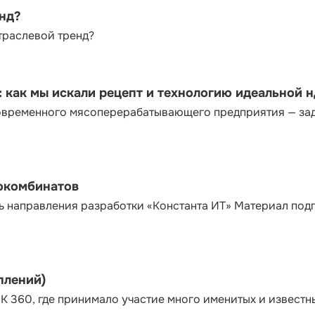
енд?
траслевой тренд?
как мы искали рецепт и технологию идеальной 
современного мясоперерабатывающего предприятия — за
сокомбинатов
ь направления разработки «Константа ИТ» Материал под
плений)
К 360, где принимало участие много именитых и известн