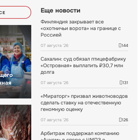
Еще новости
СЕ
Финляндия закрывает все
«охотничьи ворота» на границе с
Россией
07 августа '26
144
Сахалин: суд обязал птицефабрику
«Островная» выплатить ₽30,7 млн
долга
щего
нная
07 августа '26
131
«Мираторг» призвал животноводов
сделать ставку на отечественную
геномную оценку
07 августа '26
126
Арбитраж поддержал компанию
«Анком» в споре с ЧМПЗ о