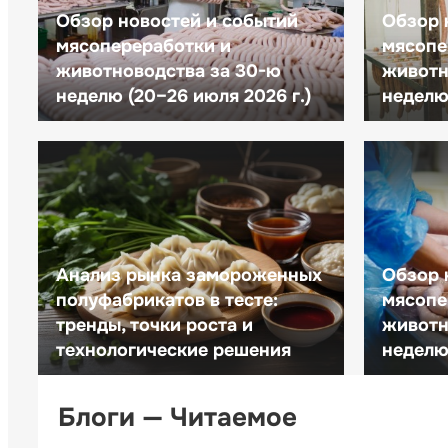
Обзор новостей и событий
Обзор 
мясопереработки и
мясопе
животноводства за 30-ю
животн
неделю (20–26 июля 2026 г.)
неделю 
Анализ рынка замороженных
Обзор 
полуфабрикатов в тесте:
мясопе
тренды, точки роста и
животн
технологические решения
неделю 
Блоги — Читаемое