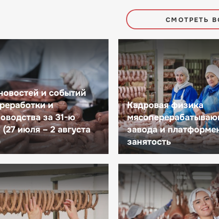
СМОТРЕТЬ В
новостей и событий
реработки и
Кадровая физика
оводства за 31-ю
мясоперерабатываю
(27 июля – 2 августа
завода и платформе
)
занятость