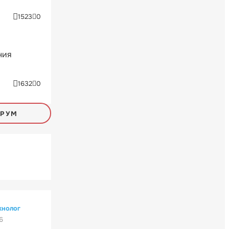
1523
0
ния
1632
0
ОРУМ
хнолог
6