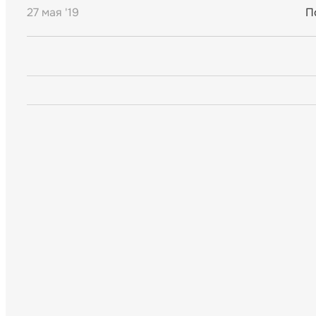
27 мая '19
П