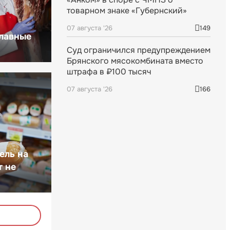
товарном знаке «Губернский»
07 августа '26
149
главные
Суд ограничился предупреждением
Брянского мясокомбината вместо
штрафа в ₽100 тысяч
07 августа '26
166
ель на
т не