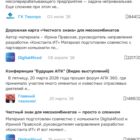
мясоперерабатывающего предприятия — задача нетривиальная.
Еще сложнее при этом не...
ГК Тэкспро
03 июля '26
844
Дорожная карта «Честного знака» для мясокомбинатов
Автор материала – Ирина Правская, руководитель направления
разработки «Константа ИТ» Материал подготовлен совместно с
партнером комьюнити по...
Digital4food
08 апреля '26
2217
Конференция "Будущее АПК" (Видео выступлений)
В пятницу, 20 марта 2026 года прошел форум АПК 360, где
принимало участие много именитых и известных отраслевых
деятелей и...
Главный
25 марта '26
1495
технолог
Честный знак для мясокомбинатов — просто о сложном
Материал подготовлен совместно с комьюнити Digital4food и
Ириной Правской, руководителем направления разработки
«Константа ИТ» И вот момент...
Digital4food
25 марта '26
1599