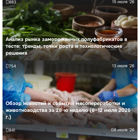
15 июля '26
883
Анализ рынка замороженных полуфабрикатов в
тесте: тренды, точки роста и технологические
решения
13 июля '26
754
Обзор новостей и событий мясопереработки и
животноводства за 28-ю неделю (6–12 июля 2026
г.)
08 июля '26
841