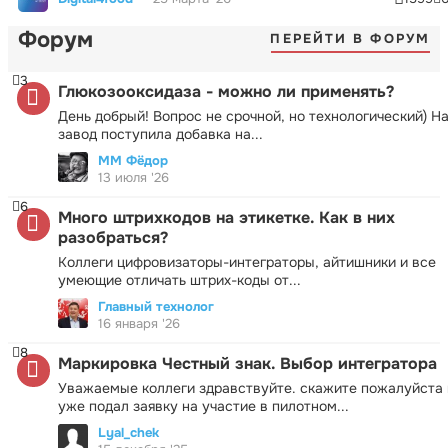
Форум
ПЕРЕЙТИ В ФОРУМ
3
Глюкозооксидаза - можно ли применять?
День добрый! Вопрос не срочной, но технологический) Н
завод поступила добавка на...
ММ Фёдор
13 июля '26
6
Много штрихкодов на этикетке. Как в них
разобраться?
Коллеги цифровизаторы-интеграторы, айтишники и все
умеющие отличать штрих-коды от...
Главный технолог
16 января '26
8
Маркировка Честный знак. Выбор интегратора
Уважаемые коллеги здравствуйте. скажите пожалуйста 
уже подал заявку на участие в пилотном...
Lyal_chek