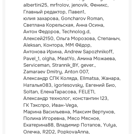
albertini25
mrfrolov
jenovik
Феникс
Главный редактор
Павел1
юлия захарова
Goncharov Roman
Светлана Корельская
Анна Осина
Антон Федоров
Technolog.d
Алексей2150
Ольга Морозова
Степаныч
Aleksan
Контора
ММ Фёдор
Антонова Ирина
Andrew Sapozhnikoff
Pavel_1
olgha
MeatYo
Амина Можаева
Serviceman
Strannik_BY
gever.
Zamaraev Dmitry
Anton 007
Александр СПК Коляда
Ellmatsa
Жанара
Наталья083
igorlesovsky
Евгений Био
Soltan
ЕленаТарасова
FELETI
Александр технолог
константин 123
ГК Тэкспро
Иван-Vega
Марина Васильевна
Максим Вертунов
Полина Игоревна
Мясо Мясное
Екатерина88
Владимир Потапов
Yulya
Олечка
R2D2
PopkovaAnna