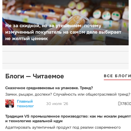
Не за скидкой, но за утешением: почему
измученный покупатель на самом деле выбирает
не желтый ценник
Блоги — Читаемое
ВСЕ БЛОГ
Сказочное средневековье на упаковке. Тренд?
Замки, рыцари, доспехи? Случайность или общеотраслевой тренд?
Главный
30 июля '26
178
технолог
Традиция VS промышленное производство: как мы искали рецепт
и технологию идеальной ндуи
Адаптировать аутентичный продукт под реалии современного