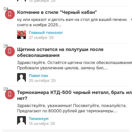
15 декабря '25
4
Копчение в стиле "Черный кабан"
ну или креазот и деготь вам на стол для вашей печени.
снято в ноябре 2025...
Главный технолог
27 ноября '25
5
Щетина остается на полутуши после
обесволашивания
Здравствуйте. Остаётся щетина после обесволашивания
Пробовали увеличение циклов, замену бил,...
Павел пан
25 октября '25
2
Термокамера КТД-500 черный металл, брать ил
нет?
Здравствуйте, уважаемые! Посоветуйте, пожалуйста.
Предлагают по 80000 рублей две термокамеры...
Талалихум
15 октября '25