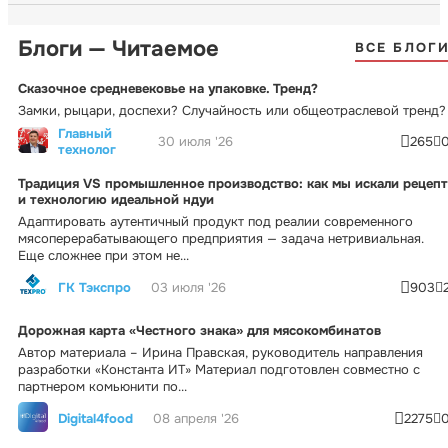
Блоги — Читаемое
ВСЕ БЛОГ
Сказочное средневековье на упаковке. Тренд?
Замки, рыцари, доспехи? Случайность или общеотраслевой тренд?
Главный
30 июля '26
265
технолог
Традиция VS промышленное производство: как мы искали рецепт
и технологию идеальной ндуи
Адаптировать аутентичный продукт под реалии современного
мясоперерабатывающего предприятия — задача нетривиальная.
Еще сложнее при этом не...
ГК Тэкспро
03 июля '26
903
Дорожная карта «Честного знака» для мясокомбинатов
Автор материала – Ирина Правская, руководитель направления
разработки «Константа ИТ» Материал подготовлен совместно с
партнером комьюнити по...
Digital4food
08 апреля '26
2275