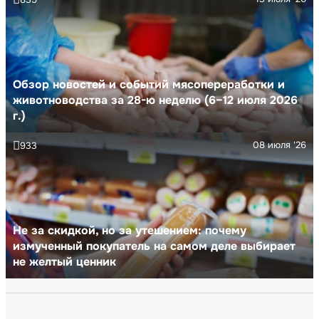
Обзор новостей и событий мясопереработки и
животноводства за 28-ю неделю (6–12 июля 2026
г.)
08 июля '26
933
Не за скидкой, но за утешением: почему
измученный покупатель на самом деле выбирает
не желтый ценник