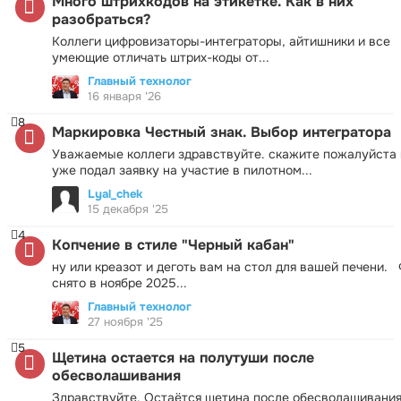
Много штрихкодов на этикетке. Как в них
разобраться?
Коллеги цифровизаторы-интеграторы, айтишники и все
умеющие отличать штрих-коды от...
Главный технолог
16 января '26
8
Маркировка Честный знак. Выбор интегратора
Уважаемые коллеги здравствуйте. скажите пожалуйста 
уже подал заявку на участие в пилотном...
Lyal_chek
15 декабря '25
4
Копчение в стиле "Черный кабан"
ну или креазот и деготь вам на стол для вашей печени.
снято в ноябре 2025...
Главный технолог
27 ноября '25
5
Щетина остается на полутуши после
обесволашивания
Здравствуйте. Остаётся щетина после обесволашивания