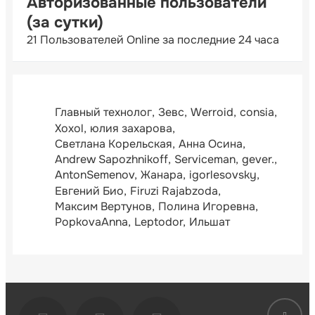
Авторизованные пользователи
(за сутки)
21 Пользователей Online за последние 24 часа
Главный технолог
Зевс
Werroid
consia
Xoxol
юлия захарова
Светлана Корельская
Анна Осина
Andrew Sapozhnikoff
Serviceman
gever.
AntonSemenov
Жанара
igorlesovsky
Евгений Био
Firuzi Rajabzoda
Максим Вертунов
Полина Игоревна
PopkovaAnna
Leptodor
Ильшат