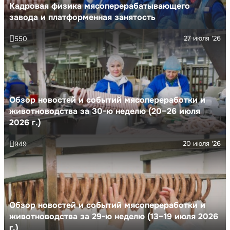
Кадровая физика мясоперерабатывающего
завода и платформенная занятость
27 июля '26
550
Обзор новостей и событий мясопереработки и
животноводства за 30-ю неделю (20–26 июля
2026 г.)
20 июля '26
949
Обзор новостей и событий мясопереработки и
животноводства за 29-ю неделю (13–19 июля 2026
г.)