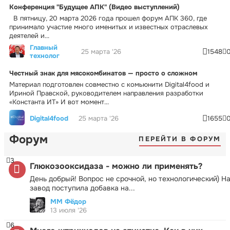
Конференция "Будущее АПК" (Видео выступлений)
В пятницу, 20 марта 2026 года прошел форум АПК 360, где
принимало участие много именитых и известных отраслевых
деятелей и...
Главный
25 марта '26
1548
технолог
Честный знак для мясокомбинатов — просто о сложном
Материал подготовлен совместно с комьюнити Digital4food и
Ириной Правской, руководителем направления разработки
«Константа ИТ» И вот момент...
Digital4food
25 марта '26
1655
Форум
ПЕРЕЙТИ В ФОРУМ
3
Глюкозооксидаза - можно ли применять?
День добрый! Вопрос не срочной, но технологический) Н
завод поступила добавка на...
ММ Фёдор
13 июля '26
6