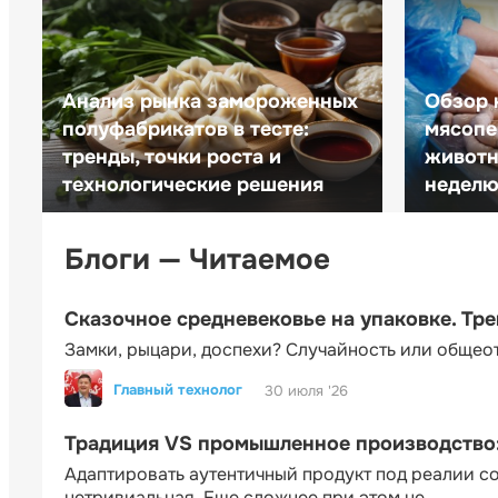
Анализ рынка замороженных
Обзор 
полуфабрикатов в тесте:
мясопе
тренды, точки роста и
животн
технологические решения
неделю 
Блоги — Читаемое
Сказочное средневековье на упаковке. Тр
Замки, рыцари, доспехи? Случайность или общео
Главный технолог
30 июля '26
Традиция VS промышленное производство: 
Адаптировать аутентичный продукт под реалии 
нетривиальная. Еще сложнее при этом не...