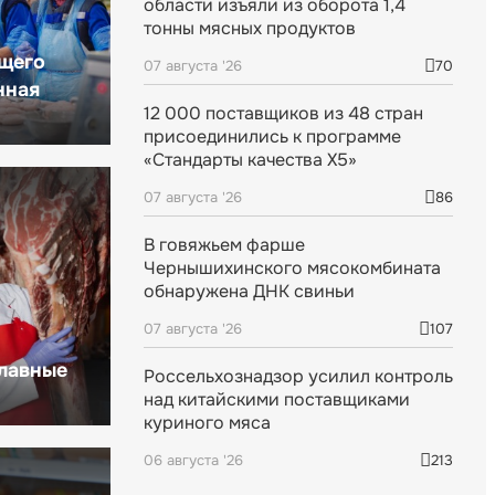
области изъяли из оборота 1,4
тонны мясных продуктов
щего
07 августа '26
70
нная
12 000 поставщиков из 48 стран
присоединились к программе
«Стандарты качества X5»
07 августа '26
86
В говяжьем фарше
Чернышихинского мясокомбината
обнаружена ДНК свиньи
07 августа '26
107
главные
Россельхознадзор усилил контроль
над китайскими поставщиками
куриного мяса
06 августа '26
213