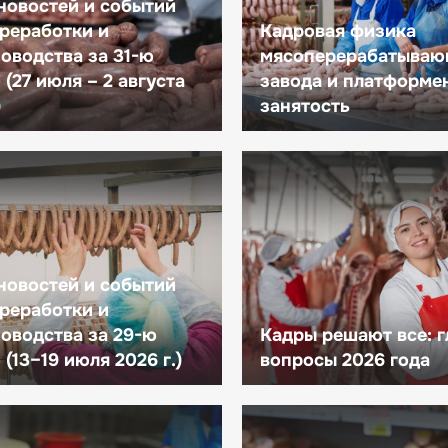
новостей и событий
реработки и
Кадровая физика
оводства за 31-ю
мясоперерабатываю
(27 июля – 2 августа
завода и платформе
)
занятость
новостей и событий
реработки и
оводства за 29-ю
Кадры решают все: 
(13–19 июля 2026 г.)
вопросы 2026 года