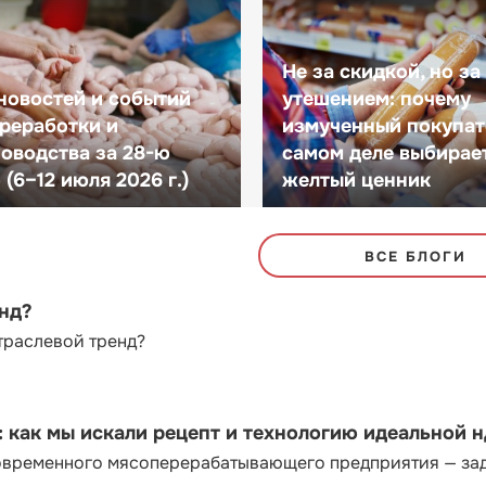
Не за скидкой, но за
новостей и событий
утешением: почему
реработки и
измученный покупат
оводства за 28-ю
самом деле выбирае
(6–12 июля 2026 г.)
желтый ценник
ВСЕ БЛОГИ
енд?
траслевой тренд?
как мы искали рецепт и технологию идеальной 
современного мясоперерабатывающего предприятия — за