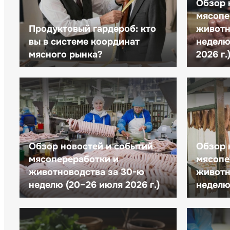
Обзор 
мясопе
Продуктовый гардероб: кто
животн
вы в системе координат
неделю 
мясного рынка?
2026 г.
Обзор новостей и событий
Обзор 
мясопереработки и
мясопе
животноводства за 30-ю
животн
неделю (20–26 июля 2026 г.)
неделю 