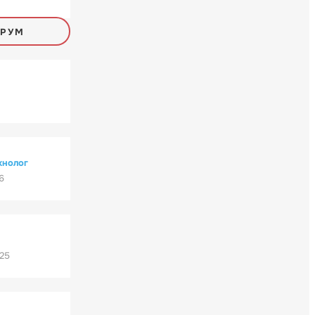
ОРУМ
хнолог
6
'25