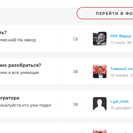
ПЕРЕЙТИ В Ф
ть?
ММ Фёдор
3
ический) На завод
13 июля '26
них разобраться?
Главный те
6
ники и все умеющие
16 января '2
егратора
Lyal_chek
8
ожалуйста кто уже подал
15 декабря 