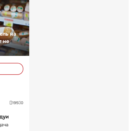
ель на
т не
195
0
ндуи
дача