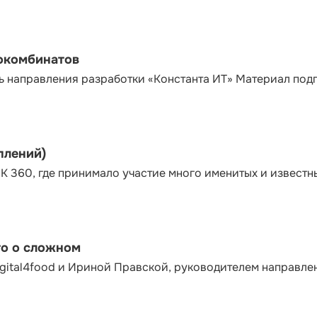
сокомбинатов
ь направления разработки «Константа ИТ» Материал под
плений)
К 360, где принимало участие много именитых и известн
то о сложном
gital4food и Ириной Правской, руководителем направле