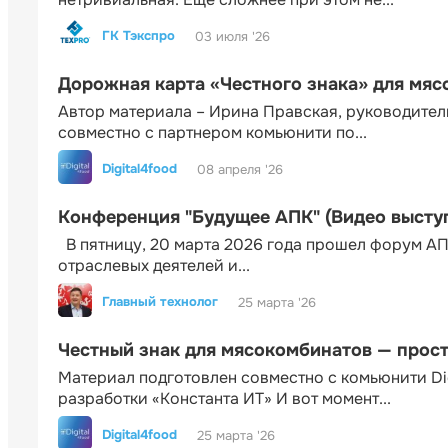
ГК Тэкспро
03 июля '26
Дорожная карта «Честного знака» для мя
Автор материала – Ирина Правская, руководител
совместно с партнером комьюнити по...
Digital4food
08 апреля '26
Конференция "Будущее АПК" (Видео высту
В пятницу, 20 марта 2026 года прошел форум АП
отраслевых деятелей и...
Главный технолог
25 марта '26
Честный знак для мясокомбинатов — прос
Материал подготовлен совместно с комьюнити Di
разработки «Константа ИТ» И вот момент...
Digital4food
25 марта '26