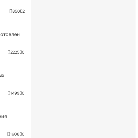
850
2
готовлен
2225
0
ых
1499
0
ния
1608
0