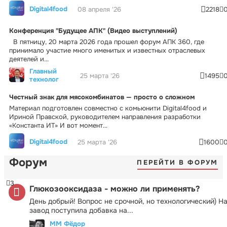
Digital4food
08 апреля '26
2218
Конференция "Будущее АПК" (Видео выступлений)
В пятницу, 20 марта 2026 года прошел форум АПК 360, где
принимало участие много именитых и известных отраслевых
деятелей и...
Главный
25 марта '26
1495
технолог
Честный знак для мясокомбинатов — просто о сложном
Материал подготовлен совместно с комьюнити Digital4food и
Ириной Правской, руководителем направления разработки
«Константа ИТ» И вот момент...
Digital4food
25 марта '26
1600
Форум
ПЕРЕЙТИ В ФОРУМ
3
Глюкозооксидаза - можно ли применять?
День добрый! Вопрос не срочной, но технологический) Н
завод поступила добавка на...
ММ Фёдор