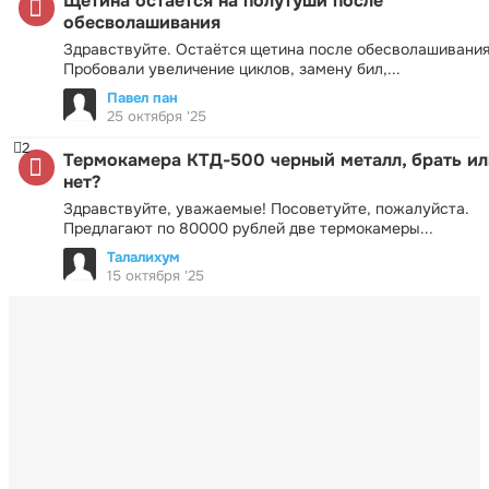
Щетина остается на полутуши после
обесволашивания
Здравствуйте. Остаётся щетина после обесволашивания
Пробовали увеличение циклов, замену бил,...
Павел пан
25 октября '25
2
Термокамера КТД-500 черный металл, брать ил
нет?
Здравствуйте, уважаемые! Посоветуйте, пожалуйста.
Предлагают по 80000 рублей две термокамеры...
Талалихум
15 октября '25