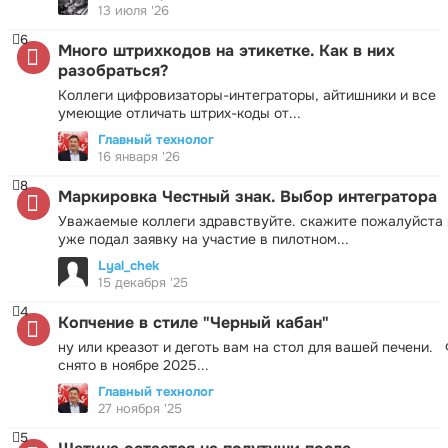
13 июля '26
6
Много штрихкодов на этикетке. Как в них
разобраться?
Коллеги цифровизаторы-интеграторы, айтишники и все
умеющие отличать штрих-коды от...
Главный технолог
16 января '26
8
Маркировка Честный знак. Выбор интегратора
Уважаемые коллеги здравствуйте. скажите пожалуйста 
уже подал заявку на участие в пилотном...
Lyal_chek
15 декабря '25
4
Копчение в стиле "Черный кабан"
ну или креазот и деготь вам на стол для вашей печени.
снято в ноябре 2025...
Главный технолог
27 ноября '25
5