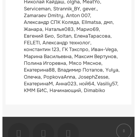
Николай Кайдаш
olgha
MeatYo
Serviceman
Strannik_BY
gever.
Zamaraev Dmitry
Anton 007
Александр СПК Коляда
Ellmatsa
дмл
Жанара
Наталья083
Марио69
Евгений Био
Soltan
ЕленаТарасова
FELETI
Александр технолог
константин 123
ГК Тэкспро
Иван-Vega
Марина Васильевна
Максим Вертунов
Полина Игоревна
Мясо Мясное
Екатерина88
Владимир Потапов
Yulya
Олечка
PopkovaAnna
JosephZesse
ЕкатеринаМ
Анна023
ной64
Vasiliy57
КММ БИС
Начинающий
Dimabiko