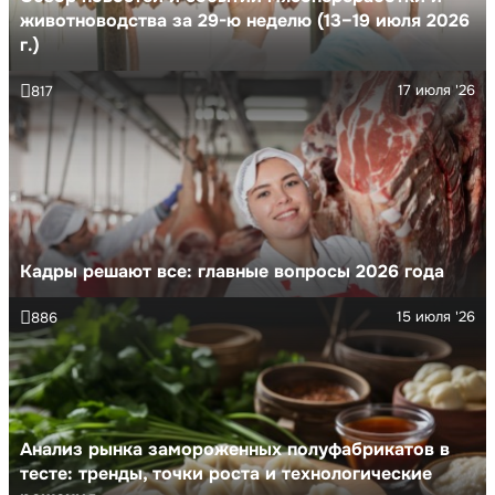
животноводства за 29-ю неделю (13–19 июля 2026
г.)
17 июля '26
817
Кадры решают все: главные вопросы 2026 года
15 июля '26
886
Анализ рынка замороженных полуфабрикатов в
тесте: тренды, точки роста и технологические