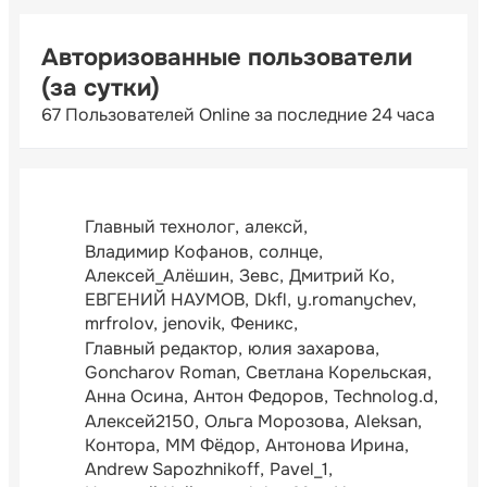
Авторизованные пользователи
(за сутки)
67 Пользователей Online за последние 24 часа
Главный технолог
алексй
Владимир Кофанов
солнце
Алексей_Алёшин
Зевс
Дмитрий Ко
ЕВГЕНИЙ НАУМОВ
Dkfl
y.romanychev
mrfrolov
jenovik
Феникс
Главный редактор
юлия захарова
Goncharov Roman
Светлана Корельская
Анна Осина
Антон Федоров
Technolog.d
Алексей2150
Ольга Морозова
Aleksan
Контора
ММ Фёдор
Антонова Ирина
Andrew Sapozhnikoff
Pavel_1