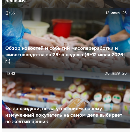
решения
13 июля '26
755
Обзор новостей и событий мясопереработки и
животноводства за 28-ю неделю (6–12 июля 2026
г.)
08 июля '26
843
Не за скидкой, но за утешением: почему
измученный покупатель на самом деле выбирает
не желтый ценник