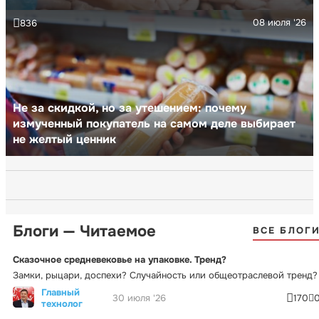
08 июля '26
836
Не за скидкой, но за утешением: почему
измученный покупатель на самом деле выбирает
не желтый ценник
Блоги — Читаемое
ВСЕ БЛОГ
Сказочное средневековье на упаковке. Тренд?
Замки, рыцари, доспехи? Случайность или общеотраслевой тренд?
Главный
30 июля '26
170
технолог