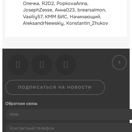
Олечка
R2D2
PopkovaAnna
JosephZesse
Анна023
brearsalmon
Vasiliy57
КММ БИС
Начинающий
AleksandrNewskiy
Konstantin_Zhukov
ПОДПИСАТЬСЯ НА НОВОСТИ
Обратная связь