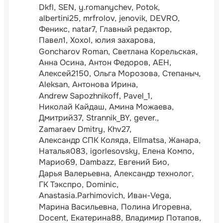
Dkfl
SEN
y.romanychev
Potok
albertini25
mrfrolov
jenovik
DEVRO
Феникс
natar7
Главный редактор
Павел1
Xoxol
юлия захарова
Goncharov Roman
Светлана Корельская
Анна Осина
Антон Федоров
АЕН
Алексей2150
Ольга Морозова
Степаныч
Aleksan
Антонова Ирина
Andrew Sapozhnikoff
Pavel_1
Николай Кайдаш
Амина Можаева
Дмитрий37
Strannik_BY
gever.
Zamaraev Dmitry
Khv27
Александр СПК Коляда
Ellmatsa
Жанара
Наталья083
igorlesovsky
Елена Компо
Марио69
Dambazz
Евгений Био
Дарья Валерьевна
Александр технолог
ГК Тэкспро
Dominic
Anastasia.Parhimovich
Иван-Vega
Марина Васильевна
Полина Игоревна
Docent
Екатерина88
Владимир Потапов