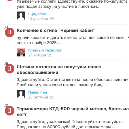
Уважаемые коллеги здравствуйте. скажите пожалуйста 
уже подал заявку на участие в пилотном...
Lyal_chek
15 декабря '25
4
Копчение в стиле "Черный кабан"
ну или креазот и деготь вам на стол для вашей печени.
снято в ноябре 2025...
Главный технолог
27 ноября '25
5
Щетина остается на полутуши после
обесволашивания
Здравствуйте. Остаётся щетина после обесволашивания
Пробовали увеличение циклов, замену бил,...
Павел пан
25 октября '25
2
Термокамера КТД-500 черный металл, брать ил
нет?
Здравствуйте, уважаемые! Посоветуйте, пожалуйста.
Предлагают по 80000 рублей две термокамеры...