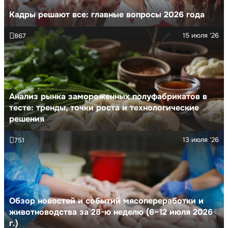
Кадры решают все: главные вопросы 2026 года
15 июля '26
867
Анализ рынка замороженных полуфабрикатов в
тесте: тренды, точки роста и технологические
решения
13 июля '26
751
Обзор новостей и событий мясопереработки и
животноводства за 28-ю неделю (6–12 июля 2026
г.)