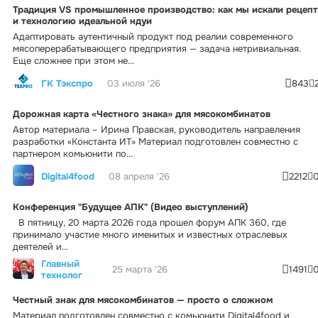
Традиция VS промышленное производство: как мы искали рецепт
и технологию идеальной ндуи
Адаптировать аутентичный продукт под реалии современного
мясоперерабатывающего предприятия — задача нетривиальная.
Еще сложнее при этом не...
ГК Тэкспро
03 июля '26
843
Дорожная карта «Честного знака» для мясокомбинатов
Автор материала – Ирина Правская, руководитель направления
разработки «Константа ИТ» Материал подготовлен совместно с
партнером комьюнити по...
Digital4food
08 апреля '26
2212
Конференция "Будущее АПК" (Видео выступлений)
В пятницу, 20 марта 2026 года прошел форум АПК 360, где
принимало участие много именитых и известных отраслевых
деятелей и...
Главный
25 марта '26
1491
технолог
Честный знак для мясокомбинатов — просто о сложном
Материал подготовлен совместно с комьюнити Digital4food и