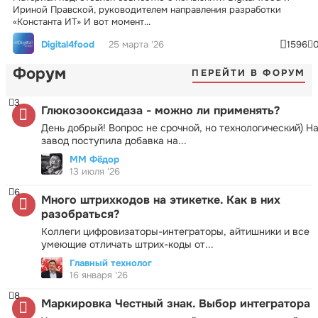
Ириной Правской, руководителем направления разработки
«Константа ИТ» И вот момент...
Digital4food
25 марта '26
1596
Форум
ПЕРЕЙТИ В ФОРУМ
3
Глюкозооксидаза - можно ли применять?
День добрый! Вопрос не срочной, но технологический) Н
завод поступила добавка на...
ММ Фёдор
13 июля '26
6
Много штрихкодов на этикетке. Как в них
разобраться?
Коллеги цифровизаторы-интеграторы, айтишники и все
умеющие отличать штрих-коды от...
Главный технолог
16 января '26
8
Маркировка Честный знак. Выбор интегратора