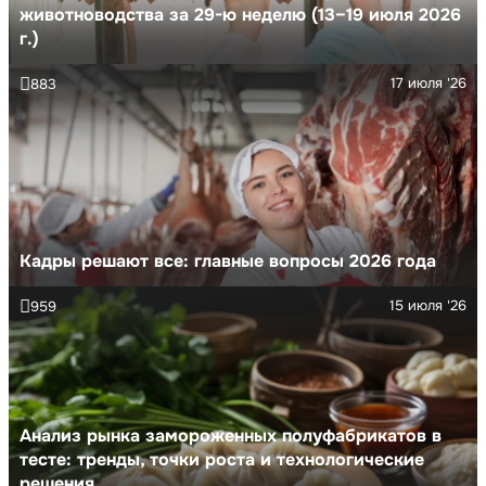
животноводства за 29-ю неделю (13–19 июля 2026
г.)
17 июля '26
883
Кадры решают все: главные вопросы 2026 года
15 июля '26
959
Анализ рынка замороженных полуфабрикатов в
тесте: тренды, точки роста и технологические
решения