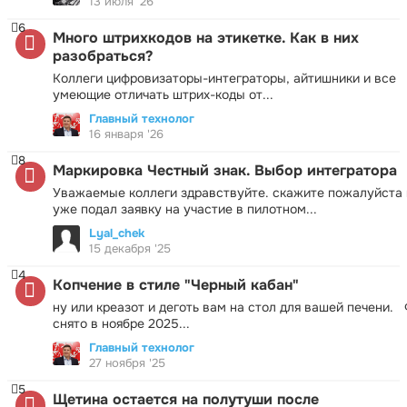
13 июля '26
6
Много штрихкодов на этикетке. Как в них
разобраться?
Коллеги цифровизаторы-интеграторы, айтишники и все
умеющие отличать штрих-коды от...
Главный технолог
16 января '26
8
Маркировка Честный знак. Выбор интегратора
Уважаемые коллеги здравствуйте. скажите пожалуйста 
уже подал заявку на участие в пилотном...
Lyal_chek
15 декабря '25
4
Копчение в стиле "Черный кабан"
ну или креазот и деготь вам на стол для вашей печени.
снято в ноябре 2025...
Главный технолог
27 ноября '25
5
Щетина остается на полутуши после