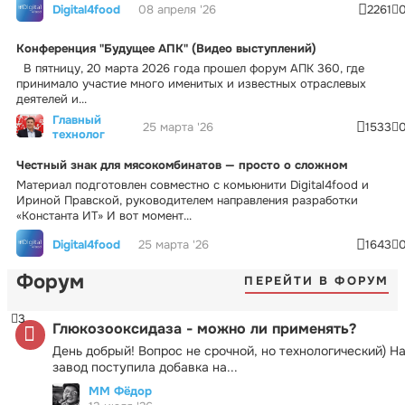
Digital4food
08 апреля '26
2261
Конференция "Будущее АПК" (Видео выступлений)
В пятницу, 20 марта 2026 года прошел форум АПК 360, где
принимало участие много именитых и известных отраслевых
деятелей и...
Главный
25 марта '26
1533
технолог
Честный знак для мясокомбинатов — просто о сложном
Материал подготовлен совместно с комьюнити Digital4food и
Ириной Правской, руководителем направления разработки
«Константа ИТ» И вот момент...
Digital4food
25 марта '26
1643
Форум
ПЕРЕЙТИ В ФОРУМ
3
Глюкозооксидаза - можно ли применять?
День добрый! Вопрос не срочной, но технологический) Н
завод поступила добавка на...
ММ Фёдор