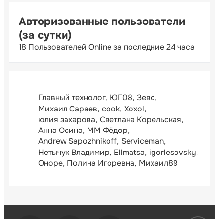
Авторизованные пользователи
(за сутки)
18 Пользователей Online за последние 24 часа
Главный технолог
ЮГ08
Зевс
Михаил Сараев
cook
Xoxol
юлия захарова
Светлана Корельская
Анна Осина
ММ Фёдор
Andrew Sapozhnikoff
Serviceman
Нетычук Владимир
Ellmatsa
igorlesovsky
Оноре
Полина Игоревна
Михаил89