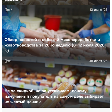
13 июля '26
817
Обзор новостей и событий мясопереработки и
животноводства за 28-ю неделю (6–12 июля 2026
г.)
08 июля '26
911
Не за скидкой, но за утешением: почему
измученный покупатель на самом деле выбирает
не желтый ценник