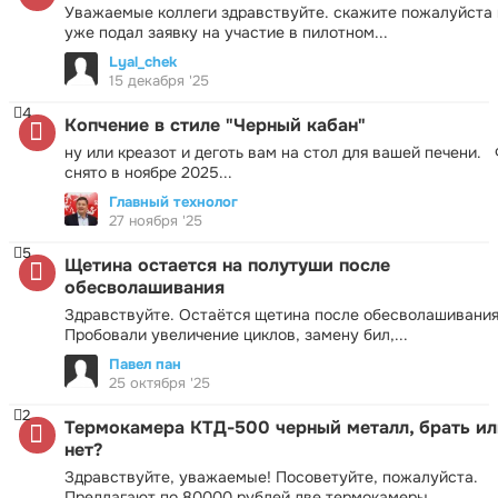
Уважаемые коллеги здравствуйте. скажите пожалуйста 
уже подал заявку на участие в пилотном...
Lyal_chek
15 декабря '25
4
Копчение в стиле "Черный кабан"
ну или креазот и деготь вам на стол для вашей печени.
снято в ноябре 2025...
Главный технолог
27 ноября '25
5
Щетина остается на полутуши после
обесволашивания
Здравствуйте. Остаётся щетина после обесволашивания
Пробовали увеличение циклов, замену бил,...
Павел пан
25 октября '25
2
Термокамера КТД-500 черный металл, брать ил
нет?
Здравствуйте, уважаемые! Посоветуйте, пожалуйста.
Предлагают по 80000 рублей две термокамеры...