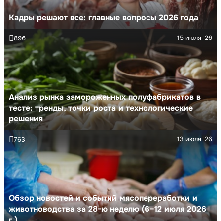
Кадры решают все: главные вопросы 2026 года
15 июля '26
896
Анализ рынка замороженных полуфабрикатов в
тесте: тренды, точки роста и технологические
решения
13 июля '26
763
Обзор новостей и событий мясопереработки и
животноводства за 28-ю неделю (6–12 июля 2026
г.)