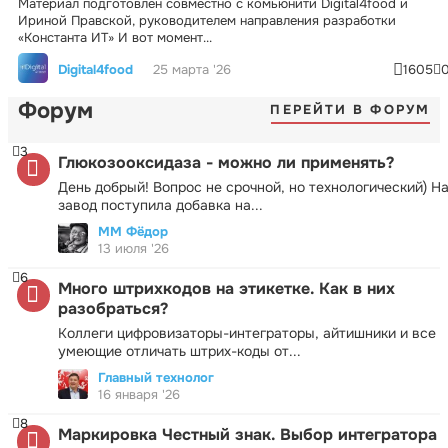
Материал подготовлен совместно с комьюнити Digital4food и
Ириной Правской, руководителем направления разработки
«Константа ИТ» И вот момент...
Digital4food
25 марта '26
1605
Форум
ПЕРЕЙТИ В ФОРУМ
3
Глюкозооксидаза - можно ли применять?
День добрый! Вопрос не срочной, но технологический) Н
завод поступила добавка на...
ММ Фёдор
13 июля '26
6
Много штрихкодов на этикетке. Как в них
разобраться?
Коллеги цифровизаторы-интеграторы, айтишники и все
умеющие отличать штрих-коды от...
Главный технолог
16 января '26
8
Маркировка Честный знак. Выбор интегратора