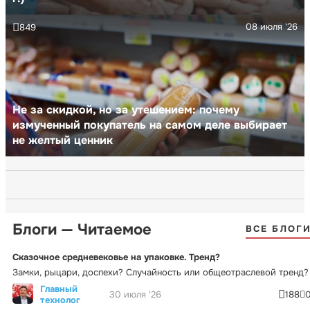
08 июля '26
849
Не за скидкой, но за утешением: почему
измученный покупатель на самом деле выбирает
не желтый ценник
Блоги — Читаемое
ВСЕ БЛОГ
Сказочное средневековье на упаковке. Тренд?
Замки, рыцари, доспехи? Случайность или общеотраслевой тренд?
Главный
30 июля '26
188
технолог