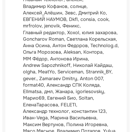
Владимир Кофанов
солнце
Алексей_Алёшин
Зевс
Дмитрий Ко
ЕВГЕНИЙ НАУМОВ
Dkfl
consia
cook
mrfrolov
jenovik
Феникс
Главный редактор
Xoxol
юлия захарова
Goncharov Roman
Светлана Корельская
Анна Осина
Антон Федоров
Technolog.d
Ольга Морозова
Aleksan
Контора
ММ Фёдор
Антонова Ирина
Andrew Sapozhnikoff
Николай Кайдаш
olgha
MeatYo
Serviceman
Strannik_BY
gever.
Zamaraev Dmitry
Anton 007
format40
Александр СПК Коляда
Ellmatsa
дмл
Жанара
igorlesovsky
Марио69
Евгений Био
Soltan
ЕленаТарасова
FELETI
Александр технолог
константин 123
Иван-Vega
Марина Васильевна
Максим Вертунов
Полина Игоревна
Мясо Мясное
Владимир Потапов
Yulya