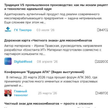
Традиция VS промышленное производство: как мы искали рецепт
и технологию идеальной ндуи
Адаптировать аутентичный продукт под реалии современного
мясоперерабатывающего предприятия — задача нетривиальная.
Еще сложнее при этом не...
ГК Тэкспро
03 июля '26
847
Дорожная карта «Честного знака» для мясокомбинатов
Автор материала – Ирина Правская, руководитель направления
разработки «Константа ИТ» Материал подготовлен совместно с
партнером комьюнити по...
Digital4food
08 апреля '26
2220
Конференция "Будущее АПК" (Видео выступлений)
В пятницу, 20 марта 2026 года прошел форум АПК 360, где
принимало участие много именитых и известных отраслевых
деятелей и...
Главный
25 марта '26
1497
технолог
Честный знак для мясокомбинатов — просто о сложном