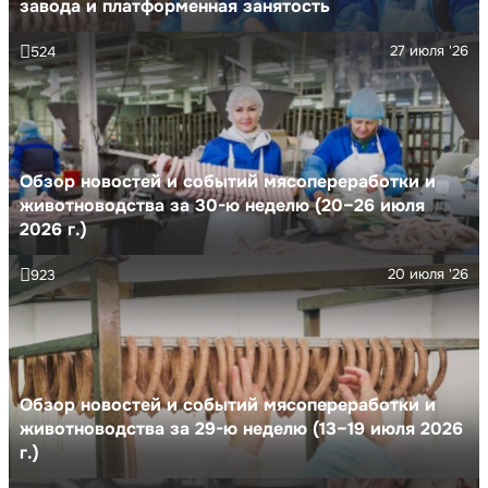
завода и платформенная занятость
27 июля '26
524
Обзор новостей и событий мясопереработки и
животноводства за 30-ю неделю (20–26 июля
2026 г.)
20 июля '26
923
Обзор новостей и событий мясопереработки и
животноводства за 29-ю неделю (13–19 июля 2026
г.)