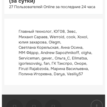
(за сутки)
27 Пользователей Online за последние 24 часа
Главный технолог
ЮГ08
Зевс
Михаил Сараев
Werroid
cook
Xoxol
юлия захарова
Olegm
Светлана Корельская
Анна Осина
ММ Фёдор
Andrew Sapozhnikoff
olgha
Serviceman
gever.
Ольга_С
Ellmatsa
igorlesovsky
fan
ГК Тэкспро
Оноре
Firuzi Rajabzoda
Марина Васильевна
Полина Игоревна
Darya
Vasiliy57