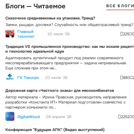
Блоги — Читаемое
ВСЕ БЛОГ
Сказочное средневековье на упаковке. Тренд?
Замки, рыцари, доспехи? Случайность или общеотраслевой тренд?
Главный
30 июля '26
225
технолог
Традиция VS промышленное производство: как мы искали рецепт
и технологию идеальной ндуи
Адаптировать аутентичный продукт под реалии современного
мясоперерабатывающего предприятия — задача нетривиальная.
Еще сложнее при этом не...
ГК Тэкспро
03 июля '26
883
Дорожная карта «Честного знака» для мясокомбинатов
Автор материала – Ирина Правская, руководитель направления
разработки «Константа ИТ» Материал подготовлен совместно с
партнером комьюнити по...
Digital4food
08 апреля '26
2252
Конференция "Будущее АПК" (Видео выступлений)