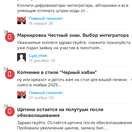
Коллеги цифровизаторы-интеграторы, айтишники и все
умеющие отличать штрих-коды от...
Главный технолог
16 января '26
8
Маркировка Честный знак. Выбор интегратора
Уважаемые коллеги здравствуйте. скажите пожалуйста 
уже подал заявку на участие в пилотном...
Lyal_chek
15 декабря '25
4
Копчение в стиле "Черный кабан"
ну или креазот и деготь вам на стол для вашей печени.
снято в ноябре 2025...
Главный технолог
27 ноября '25
5
Щетина остается на полутуши после
обесволашивания
Здравствуйте. Остаётся щетина после обесволашивания
Пробовали увеличение циклов, замену бил,...