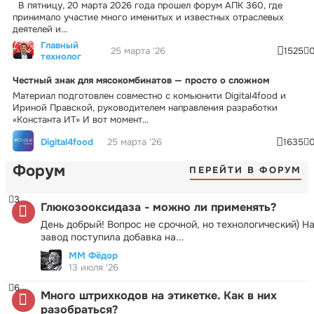
В пятницу, 20 марта 2026 года прошел форум АПК 360, где
принимало участие много именитых и известных отраслевых
деятелей и...
Главный
25 марта '26
1525
технолог
Честный знак для мясокомбинатов — просто о сложном
Материал подготовлен совместно с комьюнити Digital4food и
Ириной Правской, руководителем направления разработки
«Константа ИТ» И вот момент...
Digital4food
25 марта '26
1635
Форум
ПЕРЕЙТИ В ФОРУМ
3
Глюкозооксидаза - можно ли применять?
День добрый! Вопрос не срочной, но технологический) Н
завод поступила добавка на...
ММ Фёдор
13 июля '26
6
Много штрихкодов на этикетке. Как в них
разобраться?