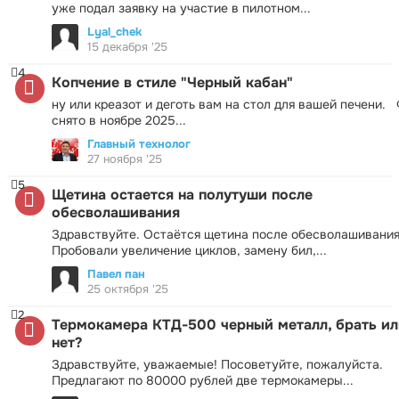
уже подал заявку на участие в пилотном...
Lyal_chek
15 декабря '25
4
Копчение в стиле "Черный кабан"
ну или креазот и деготь вам на стол для вашей печени.
снято в ноябре 2025...
Главный технолог
27 ноября '25
5
Щетина остается на полутуши после
обесволашивания
Здравствуйте. Остаётся щетина после обесволашивания
Пробовали увеличение циклов, замену бил,...
Павел пан
25 октября '25
2
Термокамера КТД-500 черный металл, брать ил
нет?
Здравствуйте, уважаемые! Посоветуйте, пожалуйста.
Предлагают по 80000 рублей две термокамеры...