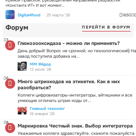
Ириной Правской, руководителем направления разработки
«Константа ИТ» И вот момент...
Digital4food
25 марта '26
1650
Форум
ПЕРЕЙТИ В ФОРУМ
3
Глюкозооксидаза - можно ли применять?
День добрый! Вопрос не срочной, но технологический) Н
завод поступила добавка на...
ММ Фёдор
13 июля '26
6
Много штрихкодов на этикетке. Как в них
разобраться?
Коллеги цифровизаторы-интеграторы, айтишники и все
умеющие отличать штрих-коды от...
Главный технолог
16 января '26
8
Маркировка Честный знак. Выбор интегратора
Уважаемые коллеги здравствуйте. скажите пожалуйста 