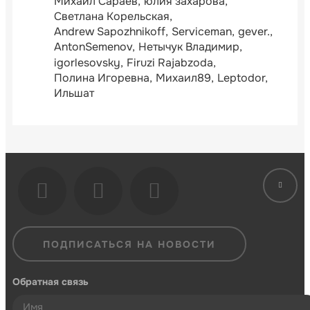
Михаил Сараев
юлия захарова
Светлана Корельская
Andrew Sapozhnikoff
Serviceman
gever.
AntonSemenov
Нетычук Владимир
igorlesovsky
Firuzi Rajabzoda
Полина Игоревна
Михаил89
Leptodor
Ильшат
ПОДПИСАТЬСЯ НА НОВОСТИ
Обратная связь