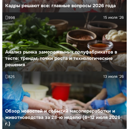
Кадры решают все: главные вопросы 2026 года
15 июля '26
998
Анализ рынка замороженных полуфабрикатов в
тесте: тренды, точки роста и технологические
решения
13 июля '26
825
Обзор новостей и событий мясопереработки и
животноводства за 28-ю неделю (6–12 июля 2026
г.)