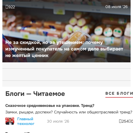
08 июля '26
922
Не за скидкой, но за утешением: почему
измученный покупатель на самом деле выбирает
не желтый ценник
Блоги — Читаемое
ВСЕ БЛОГ
Сказочное средневековье на упаковке. Тренд?
Замки, рыцари, доспехи? Случайность или общеотраслевой тренд?
Главный
30 июля '26
254
технолог