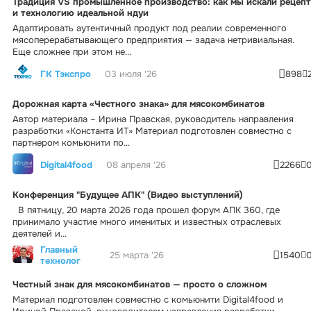
Традиция VS промышленное производство: как мы искали рецепт
и технологию идеальной ндуи
Адаптировать аутентичный продукт под реалии современного
мясоперерабатывающего предприятия — задача нетривиальная.
Еще сложнее при этом не...
ГК Тэкспро
03 июля '26
898
Дорожная карта «Честного знака» для мясокомбинатов
Автор материала – Ирина Правская, руководитель направления
разработки «Константа ИТ» Материал подготовлен совместно с
партнером комьюнити по...
Digital4food
08 апреля '26
2266
Конференция "Будущее АПК" (Видео выступлений)
В пятницу, 20 марта 2026 года прошел форум АПК 360, где
принимало участие много именитых и известных отраслевых
деятелей и...
Главный
25 марта '26
1540
технолог
Честный знак для мясокомбинатов — просто о сложном
Материал подготовлен совместно с комьюнити Digital4food и