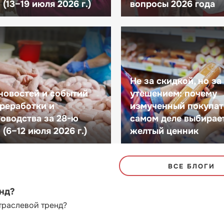
(13–19 июля 2026 г.)
вопросы 2026 года
Не за скидкой, но за
новостей и событий
утешением: почему
реработки и
измученный покупат
оводства за 28-ю
самом деле выбирае
(6–12 июля 2026 г.)
желтый ценник
ВСЕ БЛОГИ
енд?
траслевой тренд?