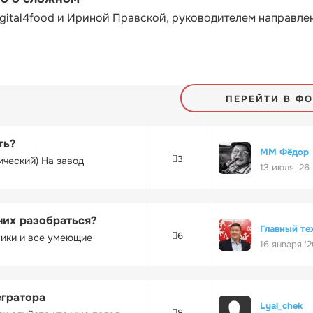
gital4food и Ириной Правской, руководителем направле
ПЕРЕЙТИ В Ф
ть?
ММ Фёдор
3
ический) На завод
13 июля '26
них разобраться?
Главный те
6
ники и все умеющие
16 января '2
егратора
Lyal_chek
8