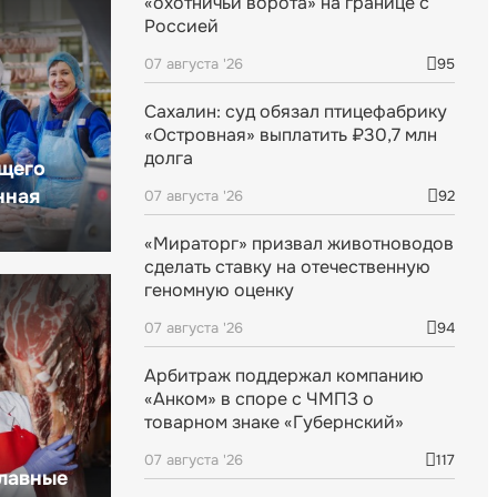
«охотничьи ворота» на границе с
Россией
07 августа '26
95
Сахалин: суд обязал птицефабрику
«Островная» выплатить ₽30,7 млн
долга
щего
нная
07 августа '26
92
«Мираторг» призвал животноводов
сделать ставку на отечественную
геномную оценку
07 августа '26
94
Арбитраж поддержал компанию
«Анком» в споре с ЧМПЗ о
товарном знаке «Губернский»
07 августа '26
117
главные