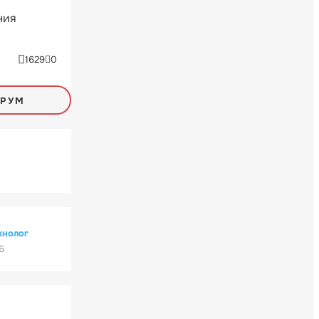
ния
1629
0
ОРУМ
хнолог
6