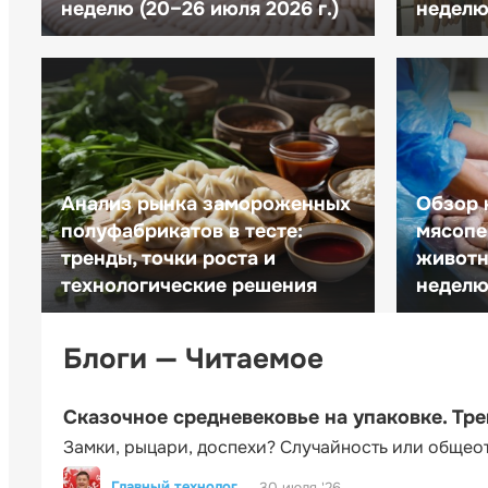
неделю (20–26 июля 2026 г.)
неделю 
Анализ рынка замороженных
Обзор 
полуфабрикатов в тесте:
мясопе
тренды, точки роста и
животн
технологические решения
неделю 
Блоги — Читаемое
Сказочное средневековье на упаковке. Тр
Замки, рыцари, доспехи? Случайность или общео
Главный технолог
30 июля '26