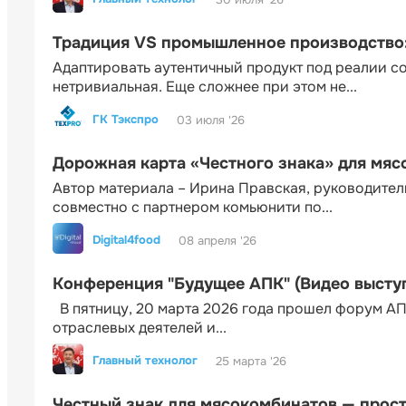
Традиция VS промышленное производство: 
Адаптировать аутентичный продукт под реалии 
нетривиальная. Еще сложнее при этом не...
ГК Тэкспро
03 июля '26
Дорожная карта «Честного знака» для мя
Автор материала – Ирина Правская, руководител
совместно с партнером комьюнити по...
Digital4food
08 апреля '26
Конференция "Будущее АПК" (Видео высту
В пятницу, 20 марта 2026 года прошел форум АП
отраслевых деятелей и...
Главный технолог
25 марта '26
Честный знак для мясокомбинатов — прос