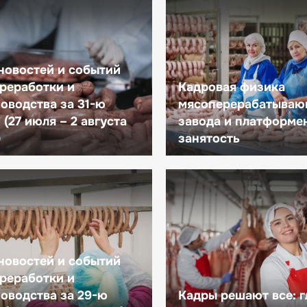
новостей и событий
реработки и
Кадровая физика
оводства за 31-ю
мясоперерабатываю
(27 июля – 2 августа
завода и платформе
)
занятость
новостей и событий
реработки и
оводства за 29-ю
Кадры решают все: 