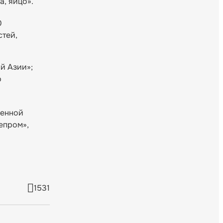
, яйцо».
0
стей,
й Азии»;
ю
венной
епром»,
1531