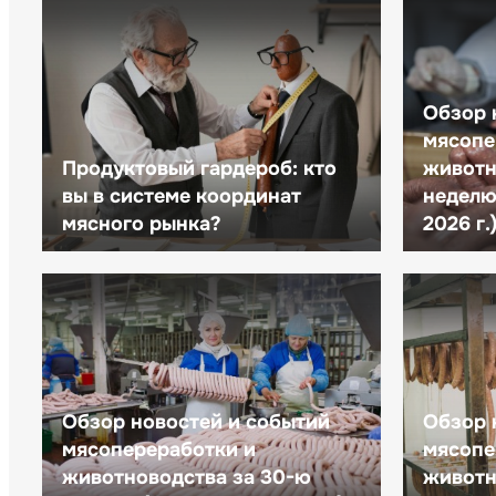
Обзор 
мясопе
Продуктовый гардероб: кто
животн
вы в системе координат
неделю 
мясного рынка?
2026 г.
Обзор новостей и событий
Обзор 
мясопереработки и
мясопе
животноводства за 30-ю
животн