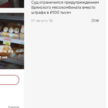
Суд ограничился предупреждением
Брянского мясокомбината вместо
штрафа в ₽100 тысяч
07 августа '26
138
ель на
т не
217
0