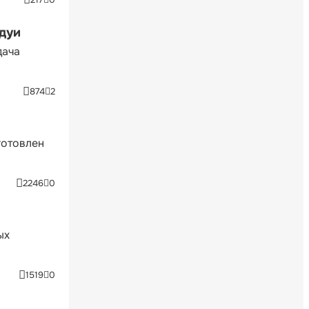
ндуи
дача
874
2
готовлен
2246
0
ых
1519
0