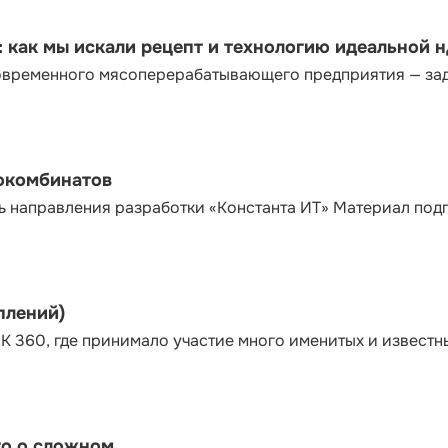
как мы искали рецепт и технологию идеальной 
современного мясоперерабатывающего предприятия — за
сокомбинатов
ь направления разработки «Константа ИТ» Материал под
плений)
К 360, где принимало участие много именитых и известн
то о сложном