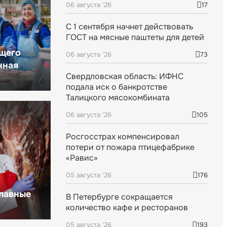
06 августа '26
17
С 1 сентября начнет действовать
ГОСТ на мясные паштеты для детей
щего
06 августа '26
73
нная
Свердловская область: ИФНС
подала иск о банкротстве
Талицкого мясокомбината
06 августа '26
105
Росгосстрах компенсировал
потери от пожара птицефабрике
«Равис»
05 августа '26
176
главные
В Петербурге сокращается
количество кафе и ресторанов
05 августа '26
193