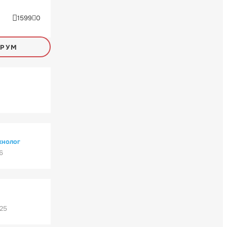
1599
0
ОРУМ
хнолог
6
'25