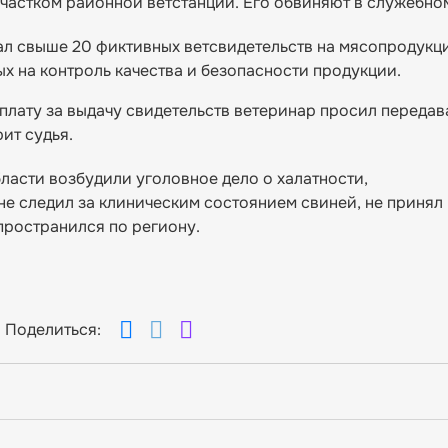
астком районной ветстанции. Его обвиняют в служебном
ал свыше 20 фиктивных ветсвидетельств на мясопродукц
х на контроль качества и безопасности продукции.
плату за выдачу свидетельств ветеринар просил передав
ит судья.
ласти возбудили уголовное дело о халатности,
е следил за клиническим состоянием свиней, не принял
пространился по региону.
Поделиться: