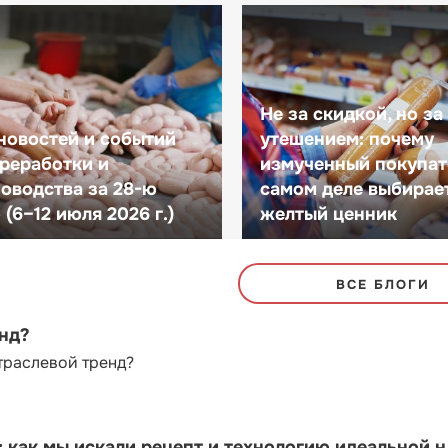
Не за скидкой, но за
новостей и событий
утешением: почему
реработки и
измученный покупат
оводства за 28-ю
самом деле выбирае
(6–12 июля 2026 г.)
желтый ценник
ВСЕ БЛОГИ
енд?
траслевой тренд?
как мы искали рецепт и технологию идеальной 