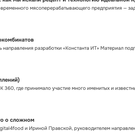
современного мясоперерабатывающего предприятия — за
сокомбинатов
ь направления разработки «Константа ИТ» Материал под
плений)
К 360, где принимало участие много именитых и известн
то о сложном
gital4food и Ириной Правской, руководителем направле