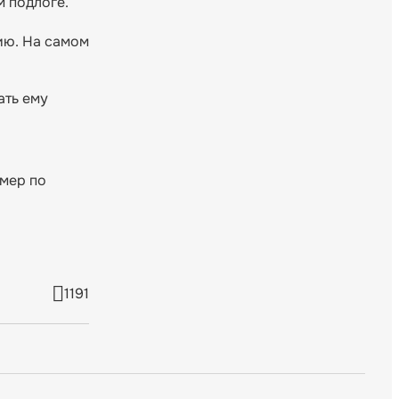
 подлоге.
ию. На самом
ать ему
 мер по
1191