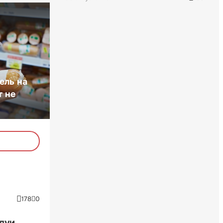
ель на
т не
178
0
ндуи