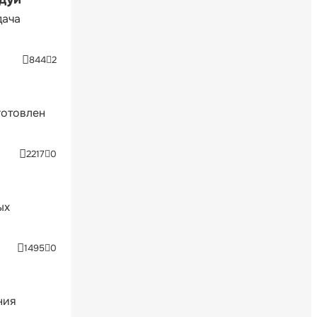
дача
844
2
готовлен
2217
0
ых
1495
0
ния