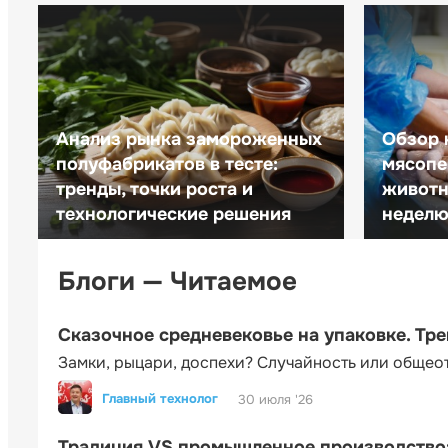
Анализ рынка замороженных
Обзор 
полуфабрикатов в тесте:
мясопе
тренды, точки роста и
животн
технологические решения
неделю 
Блоги — Читаемое
Сказочное средневековье на упаковке. Тр
Замки, рыцари, доспехи? Случайность или общео
Главный технолог
30 июля '26
Традиция VS промышленное производство: 