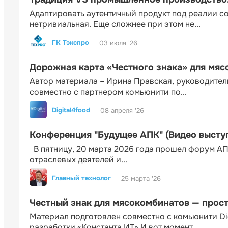
Адаптировать аутентичный продукт под реалии 
нетривиальная. Еще сложнее при этом не...
ГК Тэкспро
03 июля '26
Дорожная карта «Честного знака» для мя
Автор материала – Ирина Правская, руководител
совместно с партнером комьюнити по...
Digital4food
08 апреля '26
Конференция "Будущее АПК" (Видео высту
В пятницу, 20 марта 2026 года прошел форум АП
отраслевых деятелей и...
Главный технолог
25 марта '26
Честный знак для мясокомбинатов — прос
Материал подготовлен совместно с комьюнити Di
разработки «Константа ИТ» И вот момент...