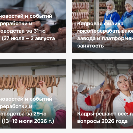
новостей и событий
реработки и
Кадровая физика
оводства за 31-ю
мясоперерабатываю
(27 июля – 2 августа
завода и платформе
)
занятость
новостей и событий
реработки и
оводства за 29-ю
Кадры решают все: 
(13–19 июля 2026 г.)
вопросы 2026 года