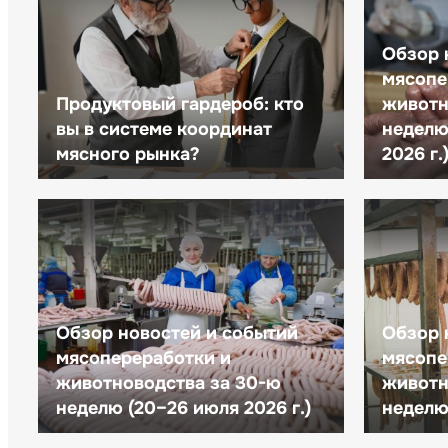
Обзор 
мясопе
Продуктовый гардероб: кто
животн
вы в системе координат
неделю 
мясного рынка?
2026 г.
Обзор новостей и событий
Обзор 
мясопереработки и
мясопе
животноводства за 30-ю
животн
неделю (20–26 июля 2026 г.)
неделю 