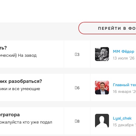
ПЕРЕЙТИ В Ф
ть?
ММ Фёдор
3
ический) На завод
13 июля '26
них разобраться?
Главный те
6
ники и все умеющие
16 января '2
егратора
Lyal_chek
8
ожалуйста кто уже подал
15 декабря 