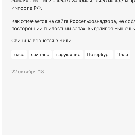
свинины из Чили – всего 24 тонны. Мясо на кости п
импорт в РФ.
Как отмечается на сайте Россельхознадзора, не со
посторонний гнилостный запах, выделился мышечны
Свинина вернется в Чили.
мясо
свинина
нарушение
Петербург
Чили
22 октября '18