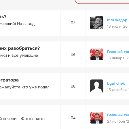
ть?
ММ Фёдор
3
ический) На завод
13 июля '26
них разобраться?
Главный те
6
ники и все умеющие
16 января '2
егратора
Lyal_chek
8
ожалуйста кто уже подал
15 декабря 
Главный те
4
ей печени. Фото снято в
27 ноября '