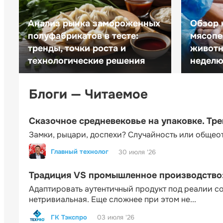
Анализ рынка замороженных
Обзор 
полуфабрикатов в тесте:
мясопе
тренды, точки роста и
животн
технологические решения
неделю 
Блоги — Читаемое
Сказочное средневековье на упаковке. Тр
Замки, рыцари, доспехи? Случайность или общео
Главный технолог
30 июля '26
Традиция VS промышленное производство: 
Адаптировать аутентичный продукт под реалии 
нетривиальная. Еще сложнее при этом не...
ГК Тэкспро
03 июля '26