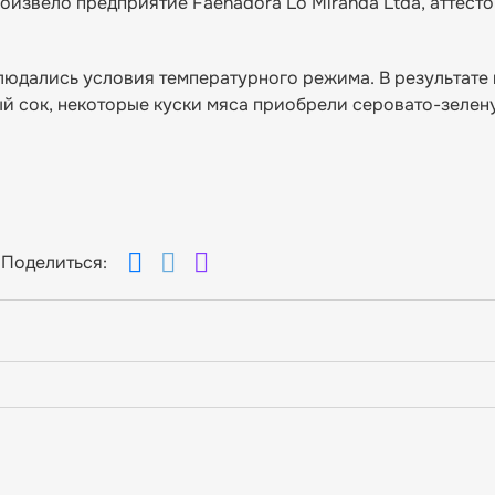
роизвело предприятие Faenadora Lo Miranda Ltda, аттест
блюдались условия температурного режима. В результате
й сок, некоторые куски мяса приобрели серовато-зелен
Поделиться: