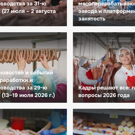
оводства за 31-ю
мясоперерабатываю
(27 июля – 2 августа
завода и платформе
)
занятость
новостей и событий
реработки и
оводства за 29-ю
Кадры решают все: 
(13–19 июля 2026 г.)
вопросы 2026 года