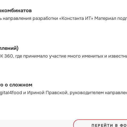
сокомбинатов
ь направления разработки «Константа ИТ» Материал под
плений)
К 360, где принимало участие много именитых и известн
то о сложном
gital4food и Ириной Правской, руководителем направле
ПЕРЕЙТИ В Ф