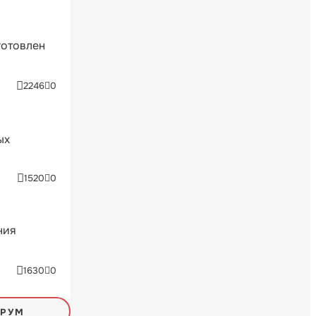
готовлен
2246
0
ых
1520
0
ния
1630
0
ОРУМ