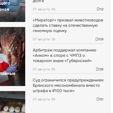
долга
щего
нная
07 августа '26
112
«Мираторг» призвал животноводов
сделать ставку на отечественную
геномную оценку
07 августа '26
109
Арбитраж поддержал компанию
«Анком» в споре с ЧМПЗ о
товарном знаке «Губернский»
07 августа '26
129
главные
Суд ограничился предупреждением
Брянского мясокомбината вместо
штрафа в ₽100 тысяч
07 августа '26
151