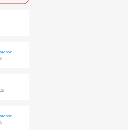
хнолог
6
'25
хнолог
25