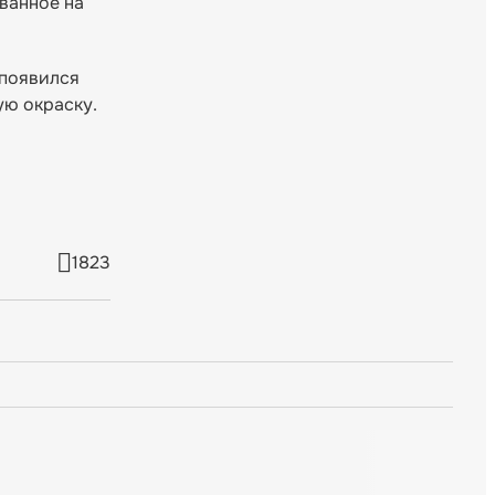
ованное на
 появился
ую окраску.
1823