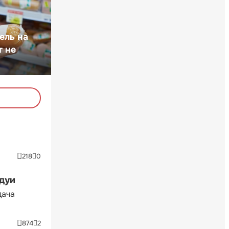
ель на
т не
218
0
ндуи
дача
874
2