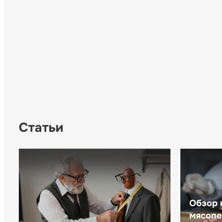
Статьи
Обзор 
мясопе