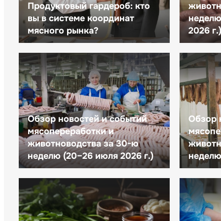
Продуктовый гардероб: кто
животн
вы в системе координат
неделю 
мясного рынка?
2026 г.
Обзор новостей и событий
Обзор 
мясопереработки и
мясопе
животноводства за 30-ю
животн
неделю (20–26 июля 2026 г.)
неделю 