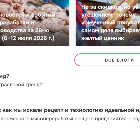
Не за скидкой, но за
новостей и событий
утешением: почему
реработки и
измученный покупат
оводства за 28-ю
самом деле выбирае
(6–12 июля 2026 г.)
желтый ценник
ВСЕ БЛОГИ
енд?
траслевой тренд?
как мы искали рецепт и технологию идеальной 
современного мясоперерабатывающего предприятия — за