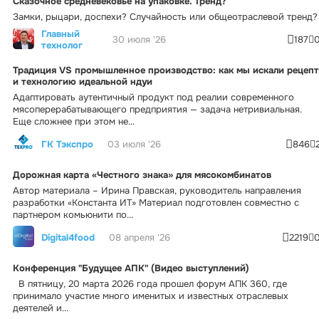
Сказочное средневековье на упаковке. Тренд?
Замки, рыцари, доспехи? Случайность или общеотраслевой тренд?
Главный
30 июля '26
187
технолог
Традиция VS промышленное производство: как мы искали рецепт
и технологию идеальной ндуи
Адаптировать аутентичный продукт под реалии современного
мясоперерабатывающего предприятия — задача нетривиальная.
Еще сложнее при этом не...
ГК Тэкспро
03 июля '26
846
Дорожная карта «Честного знака» для мясокомбинатов
Автор материала – Ирина Правская, руководитель направления
разработки «Константа ИТ» Материал подготовлен совместно с
партнером комьюнити по...
Digital4food
08 апреля '26
2219
Конференция "Будущее АПК" (Видео выступлений)
В пятницу, 20 марта 2026 года прошел форум АПК 360, где
принимало участие много именитых и известных отраслевых
деятелей и...