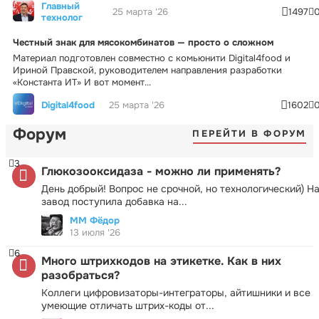
Главный
25 марта '26
1497
технолог
Честный знак для мясокомбинатов — просто о сложном
Материал подготовлен совместно с комьюнити Digital4food и
Ириной Правской, руководителем направления разработки
«Константа ИТ» И вот момент...
Digital4food
25 марта '26
1602
Форум
ПЕРЕЙТИ В ФОРУМ
3
Глюкозооксидаза - можно ли применять?
День добрый! Вопрос не срочной, но технологический) Н
завод поступила добавка на...
ММ Фёдор
13 июля '26
6
Много штрихкодов на этикетке. Как в них
разобраться?
Коллеги цифровизаторы-интеграторы, айтишники и все
умеющие отличать штрих-коды от...