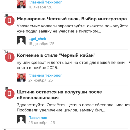
Главный технолог
16 января '26
8
Маркировка Честный знак. Выбор интегратора
Уважаемые коллеги здравствуйте. скажите пожалуйста 
уже подал заявку на участие в пилотном...
Lyal_chek
15 декабря '25
4
Копчение в стиле "Черный кабан"
ну или креазот и деготь вам на стол для вашей печени.
снято в ноябре 2025...
Главный технолог
27 ноября '25
5
Щетина остается на полутуши после
обесволашивания
Здравствуйте. Остаётся щетина после обесволашивания
Пробовали увеличение циклов, замену бил,...
Павел пан
25 октября '25