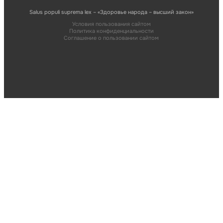
Salus populi suprema lex – «Здоровье народа – высший закон»
Условия пользования сайтом
Политика конфиденциальности
Соглашение о пользовании сайтом