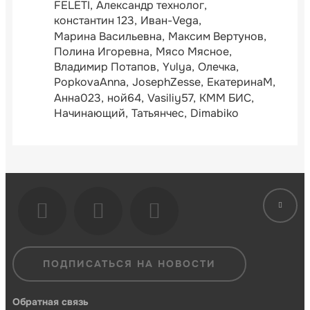
FELETI
Александр технолог
константин 123
Иван-Vega
Марина Васильевна
Максим Вертунов
Полина Игоревна
Мясо Мясное
Владимир Потапов
Yulya
Олечка
PopkovaAnna
JosephZesse
ЕкатеринаМ
Анна023
ной64
Vasiliy57
КММ БИС
Начинающий
Татьянчес
Dimabiko
ПОДПИСАТЬСЯ НА НОВОСТИ
Обратная связь