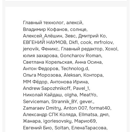
Главный технолог
алексй
Владимир Кофанов
солнце
Алексей_Алёшин
Зевс
Дмитрий Ко
ЕВГЕНИЙ НАУМОВ
Dkfl
cook
mrfrolov
jenovik
Феникс
Главный редактор
Xoxol
юлия захарова
Goncharov Roman
Светлана Корельская
Анна Осина
Антон Федоров
Technolog.d
Ольга Морозова
Aleksan
Контора
ММ Фёдор
Антонова Ирина
Andrew Sapozhnikoff
Pavel_1
Николай Кайдаш
olgha
MeatYo
Serviceman
Strannik_BY
gever.
Zamaraev Dmitry
Anton 007
format40
Александр СПК Коляда
Ellmatsa
дмл
Жанара
igorlesovsky
Марио69
Евгений Био
Soltan
ЕленаТарасова