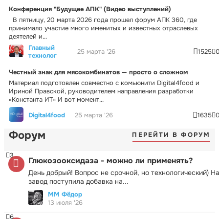
Конференция "Будущее АПК" (Видео выступлений)
В пятницу, 20 марта 2026 года прошел форум АПК 360, где
принимало участие много именитых и известных отраслевых
деятелей и...
Главный
25 марта '26
1525
технолог
Честный знак для мясокомбинатов — просто о сложном
Материал подготовлен совместно с комьюнити Digital4food и
Ириной Правской, руководителем направления разработки
«Константа ИТ» И вот момент...
Digital4food
25 марта '26
1635
Форум
ПЕРЕЙТИ В ФОРУМ
3
Глюкозооксидаза - можно ли применять?
День добрый! Вопрос не срочной, но технологический) Н
завод поступила добавка на...
ММ Фёдор
13 июля '26
6