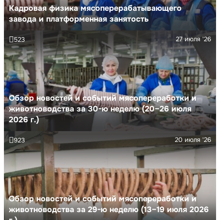
Кадровая физика мясоперерабатывающего
завода и платформенная занятость
27 июля '26
523
Обзор новостей и событий мясопереработки и
животноводства за 30-ю неделю (20–26 июля
2026 г.)
20 июля '26
923
Обзор новостей и событий мясопереработки и
животноводства за 29-ю неделю (13–19 июля 2026