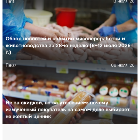
13 июля '26
811
Обзор новостей и событий мясопереработки и
животноводства за 28-ю неделю (6–12 июля 2026
г.)
08 июля '26
907
Не за скидкой, но за утешением: почему
измученный покупатель на самом деле выбирает
не желтый ценник