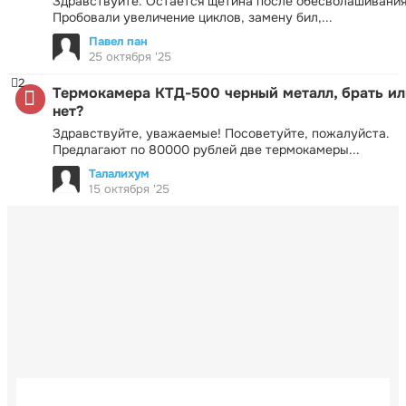
Здравствуйте. Остаётся щетина после обесволашивания
Пробовали увеличение циклов, замену бил,...
Павел пан
25 октября '25
2
Термокамера КТД-500 черный металл, брать ил
нет?
Здравствуйте, уважаемые! Посоветуйте, пожалуйста.
Предлагают по 80000 рублей две термокамеры...
Талалихум
15 октября '25