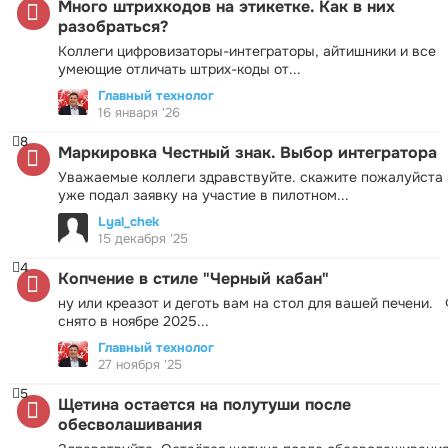
Много штрихкодов на этикетке. Как в них
разобраться?
Коллеги цифровизаторы-интеграторы, айтишники и все
умеющие отличать штрих-коды от...
Главный технолог
16 января '26
8
Маркировка Честный знак. Выбор интегратора
Уважаемые коллеги здравствуйте. скажите пожалуйста 
уже подал заявку на участие в пилотном...
Lyal_chek
15 декабря '25
4
Копчение в стиле "Черный кабан"
ну или креазот и деготь вам на стол для вашей печени.
снято в ноябре 2025...
Главный технолог
27 ноября '25
5
Щетина остается на полутуши после
обесволашивания