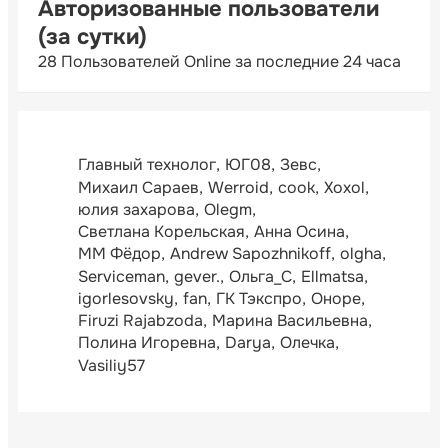
Авторизованные пользователи
(за сутки)
28 Пользователей Online за последние 24 часа
Главный технолог
ЮГ08
Зевс
Михаил Сараев
Werroid
cook
Xoxol
юлия захарова
Olegm
Светлана Корельская
Анна Осина
ММ Фёдор
Andrew Sapozhnikoff
olgha
Serviceman
gever.
Ольга_С
Ellmatsa
igorlesovsky
fan
ГК Тэкспро
Оноре
Firuzi Rajabzoda
Марина Васильевна
Полина Игоревна
Darya
Олечка
Vasiliy57