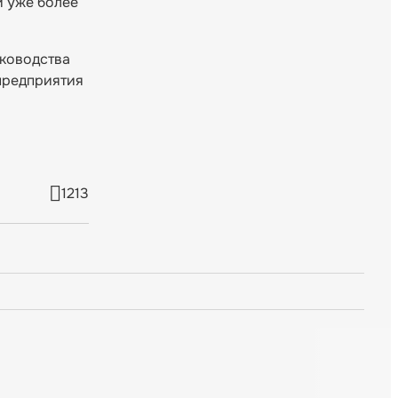
и уже более
уководства
 предприятия
1213