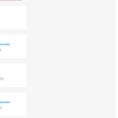
хнолог
6
'25
хнолог
25