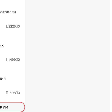
готовлен
2225
0
ых
1499
0
ния
1608
0
ОРУМ