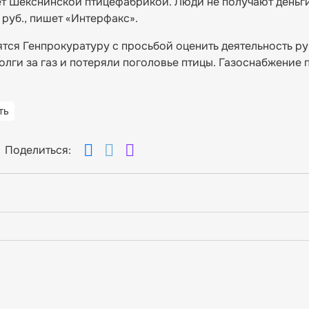
ет Шекснинской птицефабрикой. Люди не получают деньг
 руб., пишет «Интерфакс».
ятся Генпрокуратуру с просьбой оценить деятельность р
лги за газ и потеряли поголовье птицы. Газоснабжение
ть
Поделиться: