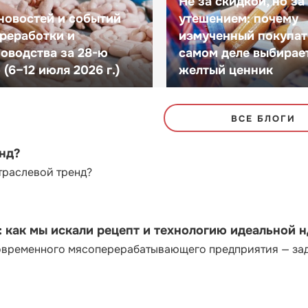
Не за скидкой, но за
новостей и событий
утешением: почему
реработки и
измученный покупат
оводства за 28-ю
самом деле выбирае
(6–12 июля 2026 г.)
желтый ценник
ВСЕ БЛОГИ
енд?
траслевой тренд?
как мы искали рецепт и технологию идеальной 
современного мясоперерабатывающего предприятия — за