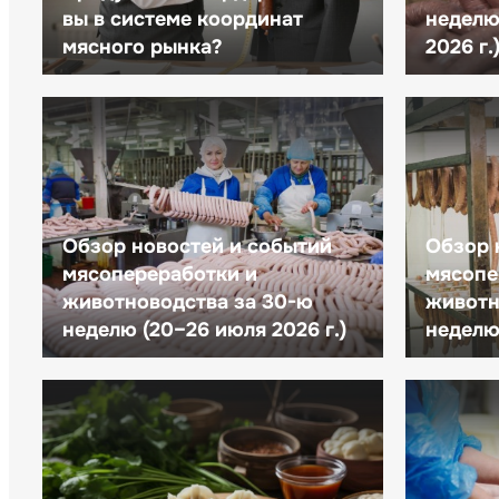
вы в системе координат
неделю 
мясного рынка?
2026 г.
Обзор новостей и событий
Обзор 
мясопереработки и
мясопе
животноводства за 30-ю
животн
неделю (20–26 июля 2026 г.)
неделю 