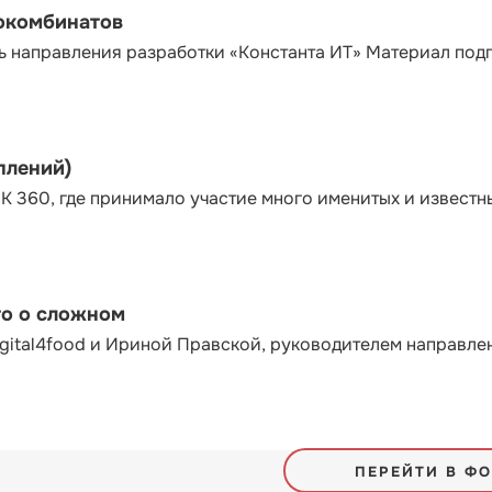
сокомбинатов
ь направления разработки «Константа ИТ» Материал под
плений)
К 360, где принимало участие много именитых и известн
то о сложном
gital4food и Ириной Правской, руководителем направле
ПЕРЕЙТИ В Ф