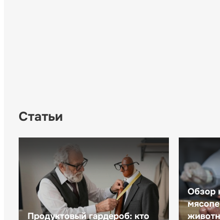
Статьи
Обзор 
мясопе
Продуктовый гардероб: кто
животн