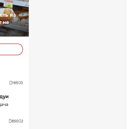
ель на
т не
195
0
ндуи
дача
850
2