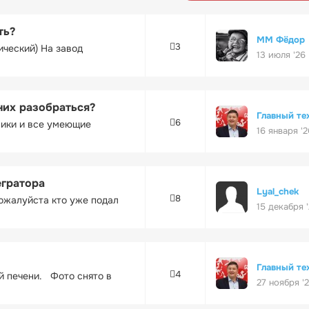
ть?
ММ Фёдор
3
ический) На завод
13 июля '26
них разобраться?
Главный те
6
ники и все умеющие
16 января '2
егратора
Lyal_chek
8
ожалуйста кто уже подал
15 декабря 
Главный те
4
ей печени. Фото снято в
27 ноября '