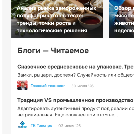
Анализ рынка замороженных
Обзор 
полуфабрикатов в тесте:
мясопе
тренды, точки роста и
животн
технологические решения
неделю 
Блоги — Читаемое
Сказочное средневековье на упаковке. Тр
Замки, рыцари, доспехи? Случайность или общео
Главный технолог
30 июля '26
Традиция VS промышленное производство: 
Адаптировать аутентичный продукт под реалии 
нетривиальная. Еще сложнее при этом не...
ГК Тэкспро
03 июля '26