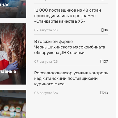
нная
12 000 поставщиков из 48 стран
присоединились к программе
«Стандарты качества X5»
07 августа '26
86
В говяжьем фарше
Чернышихинского мясокомбината
обнаружена ДНК свиньи
07 августа '26
107
главные
Россельхознадзор усилил контроль
над китайскими поставщиками
куриного мяса
06 августа '26
213