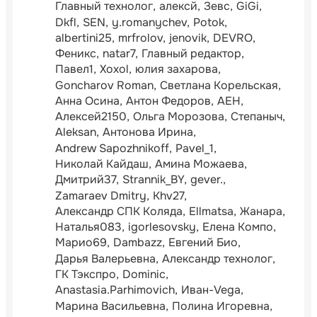
Главный технолог
алексй
Зевс
GiGi
Dkfl
SEN
y.romanychev
Potok
albertini25
mrfrolov
jenovik
DEVRO
Феникс
natar7
Главный редактор
Павел1
Xoxol
юлия захарова
Goncharov Roman
Светлана Корельская
Анна Осина
Антон Федоров
АЕН
Алексей2150
Ольга Морозова
Степаныч
Aleksan
Антонова Ирина
Andrew Sapozhnikoff
Pavel_1
Николай Кайдаш
Амина Можаева
Дмитрий37
Strannik_BY
gever.
Zamaraev Dmitry
Khv27
Александр СПК Коляда
Ellmatsa
Жанара
Наталья083
igorlesovsky
Елена Компо
Марио69
Dambazz
Евгений Био
Дарья Валерьевна
Александр технолог
ГК Тэкспро
Dominic
Anastasia.Parhimovich
Иван-Vega
Марина Васильевна
Полина Игоревна