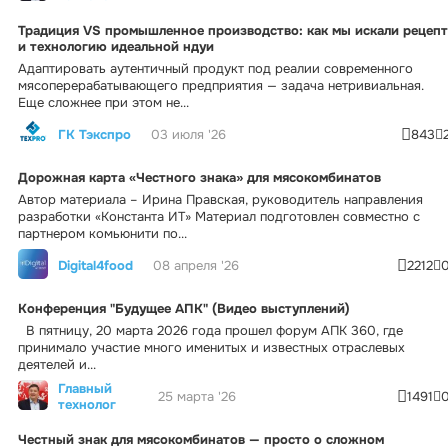
Традиция VS промышленное производство: как мы искали рецепт
и технологию идеальной ндуи
Адаптировать аутентичный продукт под реалии современного
мясоперерабатывающего предприятия — задача нетривиальная.
Еще сложнее при этом не...
ГК Тэкспро
03 июля '26
843
Дорожная карта «Честного знака» для мясокомбинатов
Автор материала – Ирина Правская, руководитель направления
разработки «Константа ИТ» Материал подготовлен совместно с
партнером комьюнити по...
Digital4food
08 апреля '26
2212
Конференция "Будущее АПК" (Видео выступлений)
В пятницу, 20 марта 2026 года прошел форум АПК 360, где
принимало участие много именитых и известных отраслевых
деятелей и...
Главный
25 марта '26
1491
технолог
Честный знак для мясокомбинатов — просто о сложном