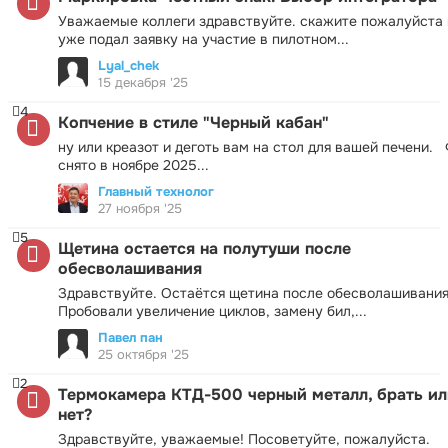
Уважаемые коллеги здравствуйте. скажите пожалуйста 
уже подал заявку на участие в пилотном...
Lyal_chek
15 декабря '25
4
Копчение в стиле "Черный кабан"
ну или креазот и деготь вам на стол для вашей печени.
снято в ноябре 2025...
Главный технолог
27 ноября '25
5
Щетина остается на полутуши после
обесволашивания
Здравствуйте. Остаётся щетина после обесволашивания
Пробовали увеличение циклов, замену бил,...
Павел пан
25 октября '25
2
Термокамера КТД-500 черный металл, брать ил
нет?
Здравствуйте, уважаемые! Посоветуйте, пожалуйста.