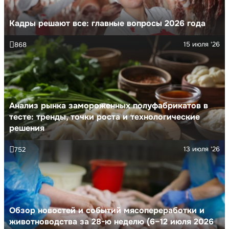
Кадры решают все: главные вопросы 2026 года
15 июля '26
868
Анализ рынка замороженных полуфабрикатов в
тесте: тренды, точки роста и технологические
решения
13 июля '26
752
Обзор новостей и событий мясопереработки и
животноводства за 28-ю неделю (6–12 июля 2026