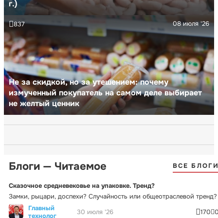
г.)
08 июля '26
837
Не за скидкой, но за утешением: почему
измученный покупатель на самом деле выбирает
не желтый ценник
Блоги — Читаемое
ВСЕ БЛОГ
Сказочное средневековье на упаковке. Тренд?
Замки, рыцари, доспехи? Случайность или общеотраслевой тренд?
Главный
30 июля '26
170
технолог