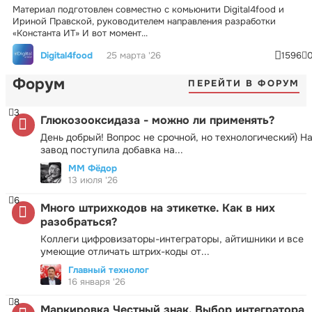
Материал подготовлен совместно с комьюнити Digital4food и
Ириной Правской, руководителем направления разработки
«Константа ИТ» И вот момент...
Digital4food
25 марта '26
1596
Форум
ПЕРЕЙТИ В ФОРУМ
3
Глюкозооксидаза - можно ли применять?
День добрый! Вопрос не срочной, но технологический) Н
завод поступила добавка на...
ММ Фёдор
13 июля '26
6
Много штрихкодов на этикетке. Как в них
разобраться?
Коллеги цифровизаторы-интеграторы, айтишники и все
умеющие отличать штрих-коды от...
Главный технолог
16 января '26
8
Маркировка Честный знак. Выбор интегратора