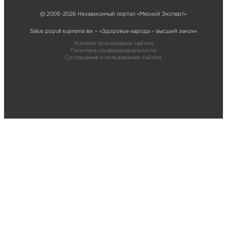
© 2005-2026 Независимый портал «Мясной Эксперт»
Salus populi suprema lex – «Здоровье народа – высший закон»
Условия пользования сайтом
Политика конфиденциальности
Соглашение о пользовании сайтом