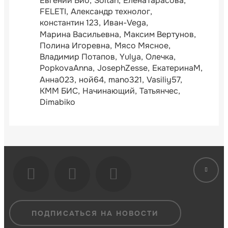
Евгений Био
Soltan
ЕленаТарасова
FELETI
Александр технолог
константин 123
Иван-Vega
Марина Васильевна
Максим Вертунов
Полина Игоревна
Мясо Мясное
Владимир Потапов
Yulya
Олечка
PopkovaAnna
JosephZesse
ЕкатеринаМ
Анна023
ной64
mano321
Vasiliy57
КММ БИС
Начинающий
Татьянчес
Dimabiko
ПОДПИСАТЬСЯ НА НОВОСТИ