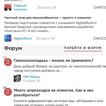
Главный
25 марта '26
1497
технолог
Честный знак для мясокомбинатов — просто о сложном
Материал подготовлен совместно с комьюнити Digital4food и
Ириной Правской, руководителем направления разработки
«Константа ИТ» И вот момент...
Digital4food
25 марта '26
1602
Форум
ПЕРЕЙТИ В ФОРУМ
3
Глюкозооксидаза - можно ли применять?
День добрый! Вопрос не срочной, но технологический) Н
завод поступила добавка на...
ММ Фёдор
13 июля '26
6
Много штрихкодов на этикетке. Как в них
разобраться?
Коллеги цифровизаторы-интеграторы, айтишники и все
умеющие отличать штрих-коды от...