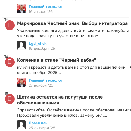
Главный технолог
16 января '26
8
Маркировка Честный знак. Выбор интегратора
Уважаемые коллеги здравствуйте. скажите пожалуйста 
уже подал заявку на участие в пилотном...
Lyal_chek
15 декабря '25
4
Копчение в стиле "Черный кабан"
ну или креазот и деготь вам на стол для вашей печени.
снято в ноябре 2025...
Главный технолог
27 ноября '25
5
Щетина остается на полутуши после
обесволашивания
Здравствуйте. Остаётся щетина после обесволашивания
Пробовали увеличение циклов, замену бил,...
Павел пан
25 октября '25