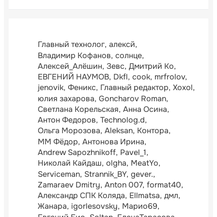
Главный технолог
алексй
Владимир Кофанов
солнце
Алексей_Алёшин
Зевс
Дмитрий Ко
ЕВГЕНИЙ НАУМОВ
Dkfl
cook
mrfrolov
jenovik
Феникс
Главный редактор
Xoxol
юлия захарова
Goncharov Roman
Светлана Корельская
Анна Осина
Антон Федоров
Technolog.d
Ольга Морозова
Aleksan
Контора
ММ Фёдор
Антонова Ирина
Andrew Sapozhnikoff
Pavel_1
Николай Кайдаш
olgha
MeatYo
Serviceman
Strannik_BY
gever.
Zamaraev Dmitry
Anton 007
format40
Александр СПК Коляда
Ellmatsa
дмл
Жанара
igorlesovsky
Марио69