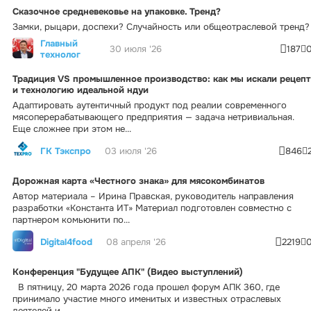
Сказочное средневековье на упаковке. Тренд?
Замки, рыцари, доспехи? Случайность или общеотраслевой тренд?
Главный
30 июля '26
187
технолог
Традиция VS промышленное производство: как мы искали рецепт
и технологию идеальной ндуи
Адаптировать аутентичный продукт под реалии современного
мясоперерабатывающего предприятия — задача нетривиальная.
Еще сложнее при этом не...
ГК Тэкспро
03 июля '26
846
Дорожная карта «Честного знака» для мясокомбинатов
Автор материала – Ирина Правская, руководитель направления
разработки «Константа ИТ» Материал подготовлен совместно с
партнером комьюнити по...
Digital4food
08 апреля '26
2219
Конференция "Будущее АПК" (Видео выступлений)
В пятницу, 20 марта 2026 года прошел форум АПК 360, где
принимало участие много именитых и известных отраслевых
деятелей и...