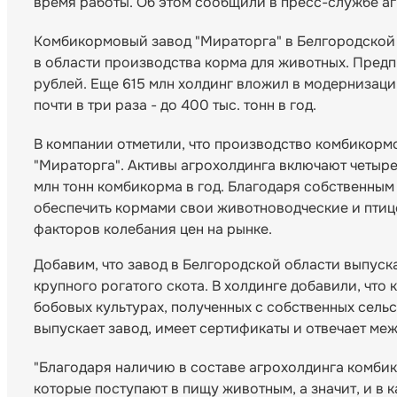
время работы. Об этом сообщили в пресс-службе а
Комбикормовый завод "Мираторга" в Белгородской
в области производства корма для животных. Предп
рублей. Еще 615 млн холдинг вложил в модернизаци
почти в три раза - до 400 тыс. тонн в год.
В компании отметили, что производство комбикорм
"Мираторга". Активы агрохолдинга включают четыре
млн тонн комбикорма в год. Благодаря собственны
обеспечить кормами свои животноводческие и птиц
факторов колебания цен на рынке.
Добавим, что завод в Белгородской области выпус
крупного рогатого скота. В холдинге добавили, что
бобовых культурах, полученных с собственных сель
выпускает завод, имеет сертификаты и отвечает ме
"Благодаря наличию в составе агрохолдинга комби
которые поступают в пищу животным, а значит, и в 