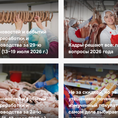
новостей и событий
реработки и
оводства за 29-ю
Кадры решают все: 
(13–19 июля 2026 г.)
вопросы 2026 года
Не за скидкой, но за
новостей и событий
утешением: почему
реработки и
измученный покупат
оводства за 28-ю
самом деле выбирае