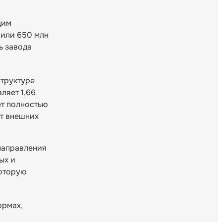
щим
вили 650 млн
ь завода
структуре
ляет 1,66
ет полностью
от внешних
направления
ых и
которую
ормах,