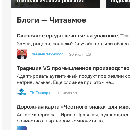
технологические решения
неделю 
Блоги — Читаемое
Сказочное средневековье на упаковке. Тр
Замки, рыцари, доспехи? Случайность или общео
Главный технолог
30 июля '26
Традиция VS промышленное производство: 
Адаптировать аутентичный продукт под реалии 
нетривиальная. Еще сложнее при этом не...
ГК Тэкспро
03 июля '26
Дорожная карта «Честного знака» для мя
Автор материала – Ирина Правская, руководител
совместно с партнером комьюнити по...