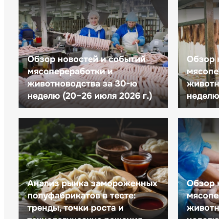
Обзор новостей и событий
Обзор 
мясопереработки и
мясопе
животноводства за 30-ю
животн
неделю (20–26 июля 2026 г.)
неделю 
Анализ рынка замороженных
Обзор 
полуфабрикатов в тесте:
мясопе
тренды, точки роста и
животн