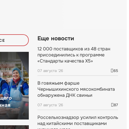
Еще новости
СЕ
12 000 поставщиков из 48 стран
присоединились к программе
«Стандарты качества X5»
07 августа '26
65
В говяжьем фарше
Чернышихинского мясокомбината
обнаружена ДНК свиньи
щего
нная
07 августа '26
87
Россельхознадзор усилил контроль
над китайскими поставщиками