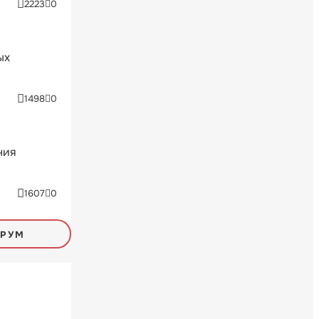
2223
0
ых
1498
0
ния
1607
0
ОРУМ