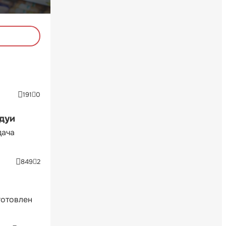
191
0
ндуи
дача
849
2
готовлен