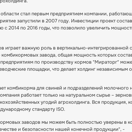
грохолдинга.
 области стал первым предприятием компании, работаю
риятие запустили в 2007 году. Инвестиции проект соста
ю с 2014 по 2016 годы, что позволило увеличить мощност
ов играет важную роль в вертикально-интегрированной 
 комбикормовых завода, общая мощность которых состав
м предприятиям по производству кормов "Мираторг" мож
еводческие площадки, что делает холдинг независимым 
кает комбикорма для свиней и подразделений молочного 
 компания работает только на натуральном сырье – зернов
скохозяйственных угодий агрохолдинга. Вся продукция, 
ждународному стандарту ISO.
кормовых заводов мы можем быть полностью уверены в к
качестве и безопасности нашей конечной продукции", -