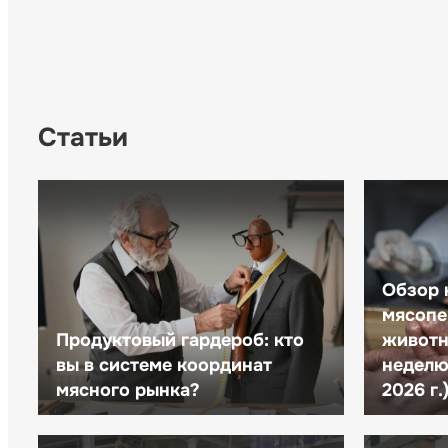
Статьи
Обзор 
мясопе
Продуктовый гардероб: кто
животн
вы в системе координат
неделю 
мясного рынка?
2026 г.