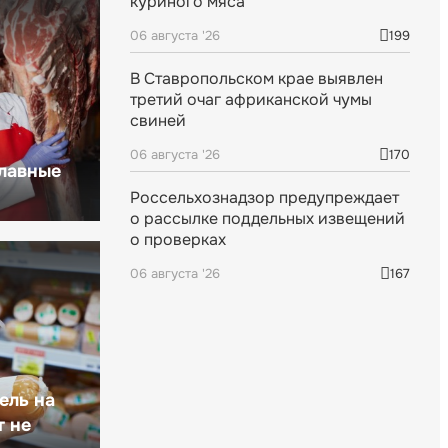
куриного мяса
06 августа '26
199
В Ставропольском крае выявлен
третий очаг африканской чумы
свиней
06 августа '26
170
главные
Россельхознадзор предупреждает
о рассылке поддельных извещений
о проверках
06 августа '26
167
ель на
т не