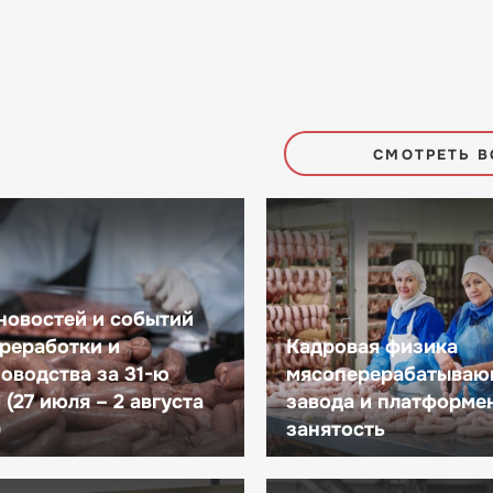
СМОТРЕТЬ В
новостей и событий
реработки и
Кадровая физика
оводства за 31-ю
мясоперерабатываю
(27 июля – 2 августа
завода и платформе
)
занятость