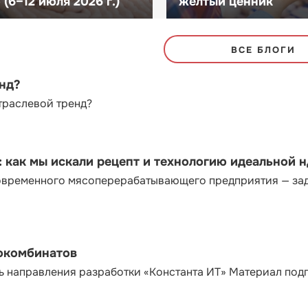
(6–12 июля 2026 г.)
желтый ценник
ВСЕ БЛОГИ
енд?
траслевой тренд?
как мы искали рецепт и технологию идеальной 
современного мясоперерабатывающего предприятия — за
сокомбинатов
ь направления разработки «Константа ИТ» Материал под