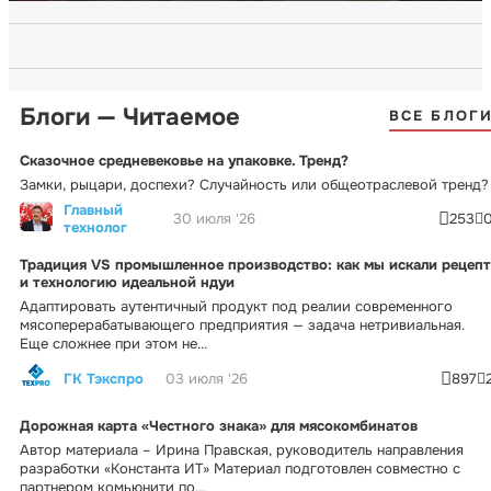
Блоги — Читаемое
ВСЕ БЛОГ
Сказочное средневековье на упаковке. Тренд?
Замки, рыцари, доспехи? Случайность или общеотраслевой тренд?
Главный
30 июля '26
253
технолог
Традиция VS промышленное производство: как мы искали рецепт
и технологию идеальной ндуи
Адаптировать аутентичный продукт под реалии современного
мясоперерабатывающего предприятия — задача нетривиальная.
Еще сложнее при этом не...
ГК Тэкспро
03 июля '26
897
Дорожная карта «Честного знака» для мясокомбинатов
Автор материала – Ирина Правская, руководитель направления
разработки «Константа ИТ» Материал подготовлен совместно с
партнером комьюнити по...