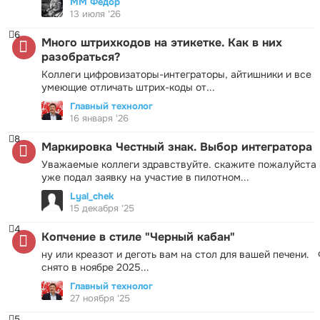
ММ Фёдор
13 июля '26
6
Много штрихкодов на этикетке. Как в них
разобраться?
Коллеги цифровизаторы-интеграторы, айтишники и все
умеющие отличать штрих-коды от...
Главный технолог
16 января '26
8
Маркировка Честный знак. Выбор интегратора
Уважаемые коллеги здравствуйте. скажите пожалуйста 
уже подал заявку на участие в пилотном...
Lyal_chek
15 декабря '25
4
Копчение в стиле "Черный кабан"
ну или креазот и деготь вам на стол для вашей печени.
снято в ноябре 2025...
Главный технолог
27 ноября '25
5