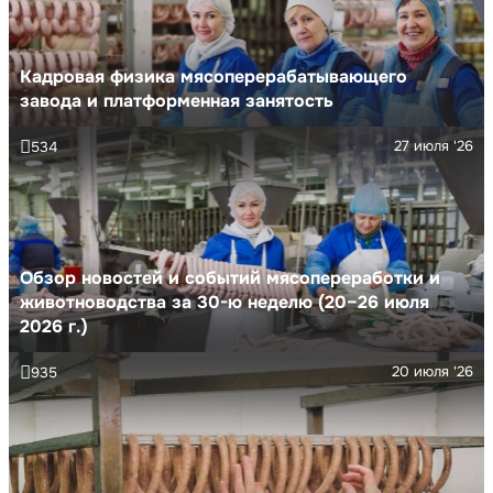
Кадровая физика мясоперерабатывающего
завода и платформенная занятость
27 июля '26
534
Обзор новостей и событий мясопереработки и
животноводства за 30-ю неделю (20–26 июля
2026 г.)
20 июля '26
935