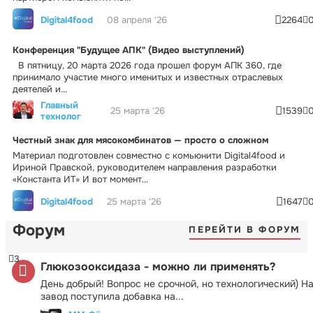
Digital4food
08 апреля '26
2264
Конференция "Будущее АПК" (Видео выступлений)
В пятницу, 20 марта 2026 года прошел форум АПК 360, где
принимало участие много именитых и известных отраслевых
деятелей и...
Главный
25 марта '26
1539
технолог
Честный знак для мясокомбинатов — просто о сложном
Материал подготовлен совместно с комьюнити Digital4food и
Ириной Правской, руководителем направления разработки
«Константа ИТ» И вот момент...
Digital4food
25 марта '26
1647
Форум
ПЕРЕЙТИ В ФОРУМ
3
Глюкозооксидаза - можно ли применять?
День добрый! Вопрос не срочной, но технологический) Н
завод поступила добавка на...