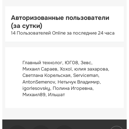
Авторизованные пользователи
(за сутки)
14 Пользователей Online за последние 24 часа
Главный технолог
ЮГ08
Зевс
Михаил Сараев
Xoxol
юлия захарова
Светлана Корельская
Serviceman
AntonSemenov
Нетычук Владимир
igorlesovsky
Полина Игоревна
Михаил89
Ильшат