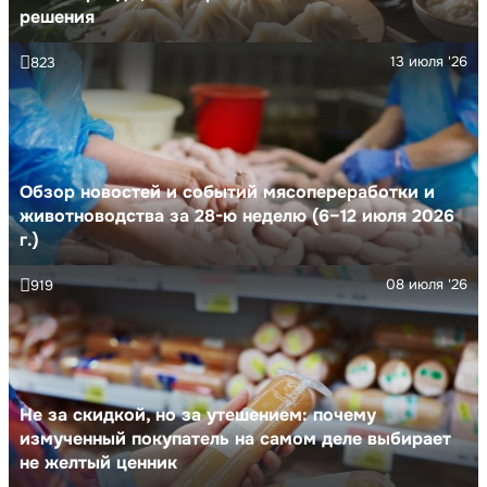
решения
13 июля '26
823
Обзор новостей и событий мясопереработки и
животноводства за 28-ю неделю (6–12 июля 2026
г.)
08 июля '26
919
Не за скидкой, но за утешением: почему
измученный покупатель на самом деле выбирает
не желтый ценник