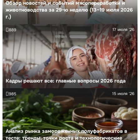
Обзор новостей и событий мясопереработки и
животноводства за 29-ю неделю (13–19 июля 2026
г.)
17 июля '26
889
Кадры решают все: главные вопросы 2026 года
15 июля '26
985
Анализ рынка замороженных полуфабрикатов в
тесте: тренды, точки роста и технологические