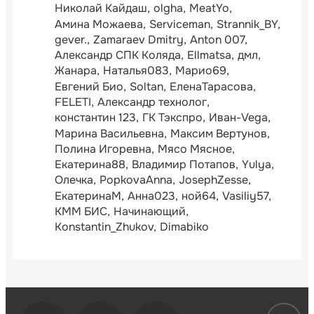
Николай Кайдаш
olgha
MeatYo
Амина Можаева
Serviceman
Strannik_BY
gever.
Zamaraev Dmitry
Anton 007
Александр СПК Коляда
Ellmatsa
дмл
Жанара
Наталья083
Марио69
Евгений Био
Soltan
ЕленаТарасова
FELETI
Александр технолог
константин 123
ГК Тэкспро
Иван-Vega
Марина Васильевна
Максим Вертунов
Полина Игоревна
Мясо Мясное
Екатерина88
Владимир Потапов
Yulya
Олечка
PopkovaAnna
JosephZesse
ЕкатеринаМ
Анна023
ной64
Vasiliy57
КММ БИС
Начинающий
Konstantin_Zhukov
Dimabiko