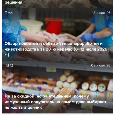
решения
13 июля '26
755
Обзор новостей и событий мясопереработки и
животноводства за 28-ю неделю (6–12 июля 2026
г.)
08 июля '26
842
Не за скидкой, но за утешением: почему
измученный покупатель на самом деле выбирает
не желтый ценник