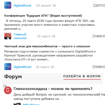
Digital4food
08 апреля '26
2217
Конференция "Будущее АПК" (Видео выступлений)
В пятницу, 20 марта 2026 года прошел форум АПК 360, где
принимало участие много именитых и известных отраслевых
деятелей и...
Главный
25 марта '26
1495
технолог
Честный знак для мясокомбинатов — просто о сложном
Материал подготовлен совместно с комьюнити Digital4food и
Ириной Правской, руководителем направления разработки
«Константа ИТ» И вот момент...
Digital4food
25 марта '26
1599
Форум
ПЕРЕЙТИ В ФОРУМ
3
Глюкозооксидаза - можно ли применять?
День добрый! Вопрос не срочной, но технологический) Н
завод поступила добавка на...
ММ Фёдор