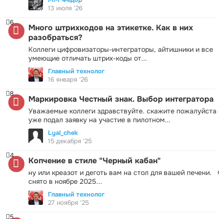
13 июля '26
6
Много штрихкодов на этикетке. Как в них
разобраться?
Коллеги цифровизаторы-интеграторы, айтишники и все
умеющие отличать штрих-коды от...
Главный технолог
16 января '26
8
Маркировка Честный знак. Выбор интегратора
Уважаемые коллеги здравствуйте. скажите пожалуйста 
уже подал заявку на участие в пилотном...
Lyal_chek
15 декабря '25
4
Копчение в стиле "Черный кабан"
ну или креазот и деготь вам на стол для вашей печени.
снято в ноябре 2025...
Главный технолог
27 ноября '25
5