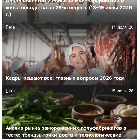
Обзор новостей и событий мясопереработки и
животноводства за 29-ю неделю (13–19 июля 2026
г.)
17 июля '26
816
Кадры решают все: главные вопросы 2026 года
15 июля '26
886
Анализ рынка замороженных полуфабрикатов в
тесте: тренды, точки роста и технологические