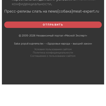
конфиденциальности
.
Пресс-релизы слать на news{собака}meat-expert.ru
© 2005-2026 Независимый портал «Мясной Эксперт»
Salus populi suprema lex – «Здоровье народа – высший закон»
Условия пользования сайтом
Политика конфиденциальности
Соглашение о пользовании сайтом