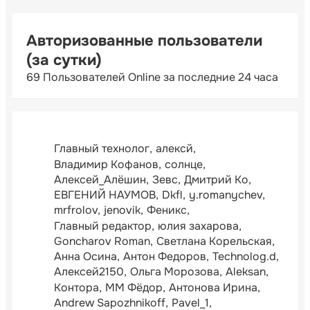
Авторизованные пользователи
(за сутки)
69 Пользователей Online за последние 24 часа
Главный технолог
алексй
Владимир Кофанов
солнце
Алексей_Алёшин
Зевс
Дмитрий Ко
ЕВГЕНИЙ НАУМОВ
Dkfl
y.romanychev
mrfrolov
jenovik
Феникс
Главный редактор
юлия захарова
Goncharov Roman
Светлана Корельская
Анна Осина
Антон Федоров
Technolog.d
Алексей2150
Ольга Морозова
Aleksan
Контора
ММ Фёдор
Антонова Ирина
Andrew Sapozhnikoff
Pavel_1