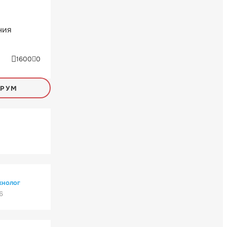
ния
1600
0
ОРУМ
хнолог
6