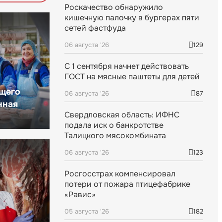
Роскачество обнаружило
кишечную палочку в бургерах пяти
сетей фастфуда
06 августа '26
129
С 1 сентября начнет действовать
ГОСТ на мясные паштеты для детей
щего
06 августа '26
87
нная
Свердловская область: ИФНС
подала иск о банкротстве
Талицкого мясокомбината
06 августа '26
123
Росгосстрах компенсировал
потери от пожара птицефабрике
«Равис»
05 августа '26
182