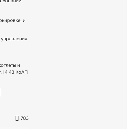
ребований
ркировке, и
 управления
котлеты и
т. 14.43 КоАП
1783