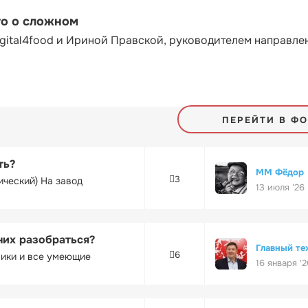
то о сложном
gital4food и Ириной Правской, руководителем направле
ПЕРЕЙТИ В Ф
ть?
ММ Фёдор
3
ический) На завод
13 июля '26
них разобраться?
Главный те
6
ники и все умеющие
16 января '2