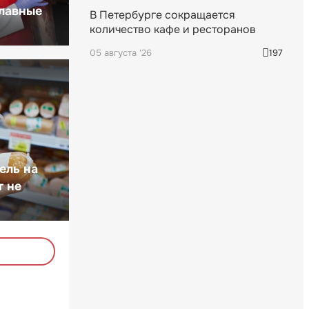
главные
В Петербурге сокращается
количество кафе и ресторанов
05 августа '26
197
ель на
т не