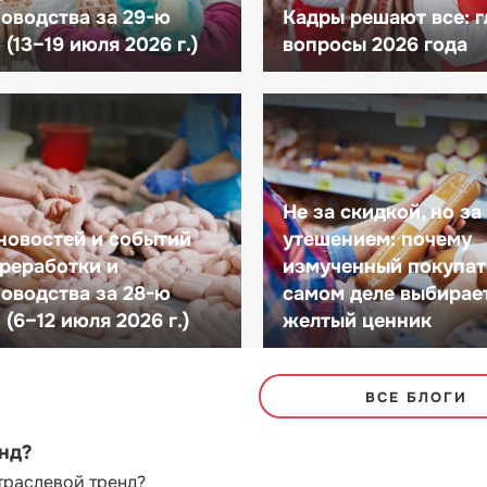
оводства за 29-ю
Кадры решают все: 
(13–19 июля 2026 г.)
вопросы 2026 года
Не за скидкой, но за
новостей и событий
утешением: почему
реработки и
измученный покупат
оводства за 28-ю
самом деле выбирае
(6–12 июля 2026 г.)
желтый ценник
ВСЕ БЛОГИ
енд?
траслевой тренд?