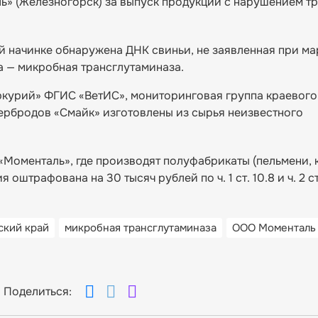
» (Железногорск) за выпуск продукции с нарушением т
 начинке обнаружена ДНК свиньи, не заявленная при ма
а — микробная трансглутаминаза.
ркурий» ФГИС «ВетИС», мониторинговая группа краевого
тербродов «Смайк» изготовлены из сырья неизвестного
Моменталь», где производят полуфабрикаты (пельмени, 
штрафована на 30 тысяч рублей по ч. 1 ст. 10.8 и ч. 2 с
ский край
микробная трансглутаминаза
ООО Моменталь
Поделиться: