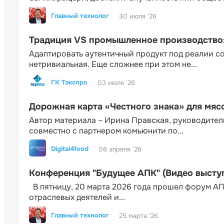
Главный технолог
30 июля '26
Традиция VS промышленное производство: 
Адаптировать аутентичный продукт под реалии 
нетривиальная. Еще сложнее при этом не...
ГК Тэкспро
03 июля '26
Дорожная карта «Честного знака» для мя
Автор материала – Ирина Правская, руководител
совместно с партнером комьюнити по...
Digital4food
08 апреля '26
Конференция "Будущее АПК" (Видео высту
В пятницу, 20 марта 2026 года прошел форум АП
отраслевых деятелей и...
Главный технолог
25 марта '26