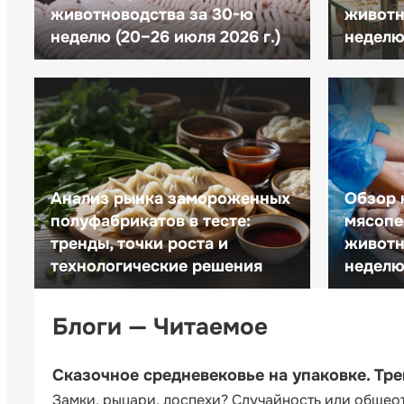
животноводства за 30-ю
животн
неделю (20–26 июля 2026 г.)
неделю 
Анализ рынка замороженных
Обзор 
полуфабрикатов в тесте:
мясопе
тренды, точки роста и
животн
технологические решения
неделю 
Блоги — Читаемое
Сказочное средневековье на упаковке. Тр
Замки, рыцари, доспехи? Случайность или общео