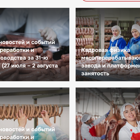
новостей и событий
реработки и
Кадровая физика
оводства за 31-ю
мясоперерабатываю
(27 июля – 2 августа
завода и платформе
)
занятость
новостей и событий
реработки и