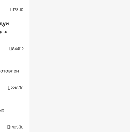
178
0
ндуи
дача
844
2
готовлен
2218
0
ых
1495
0