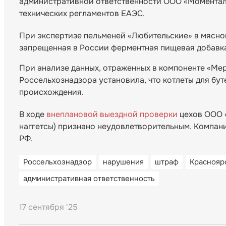
административной ответственности ООО «Моменталь
технических регламентов ЕАЭС.
При экспертизе пельменей «Любительские» в мясной
запрещенная в России ферментная пищевая добавк
При анализе данных, отраженных в компоненте «Ме
Россельхознадзора установила, что котлеты для бу
происхождения.
В ходе
внеплановой выездной проверки
цехов ООО «
наггетсы) признано неудовлетворительным. Компания о
РФ.
Россельхознадзор
нарушения
штраф
Краснояр
административная ответственность
17 сентября '25