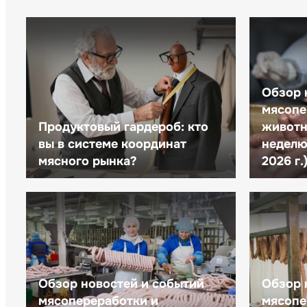
Обзор 
мясопе
Продуктовый гардероб: кто
животн
вы в системе координат
неделю 
мясного рынка?
2026 г.
Обзор новостей и событий
Обзор 
мясопереработки и
мясопе