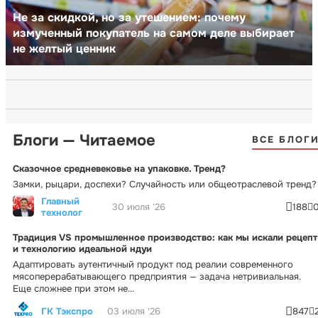
Не за скидкой, но за утешением: почему
измученный покупатель на самом деле выбирает
не желтый ценник
Блоги — Читаемое
ВСЕ БЛОГ
Сказочное средневековье на упаковке. Тренд?
Замки, рыцари, доспехи? Случайность или общеотраслевой тренд?
Главный
30 июля '26
188
технолог
Традиция VS промышленное производство: как мы искали рецепт
и технологию идеальной ндуи
Адаптировать аутентичный продукт под реалии современного
мясоперерабатывающего предприятия — задача нетривиальная.
Еще сложнее при этом не...
ГК Тэкспро
03 июля '26
847