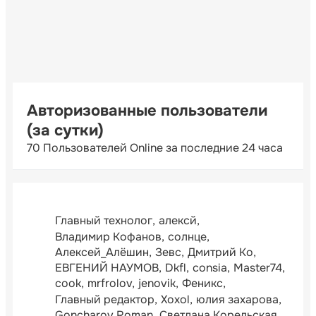
Авторизованные пользователи
(за сутки)
70 Пользователей Online за последние 24 часа
Главный технолог
алексй
Владимир Кофанов
солнце
Алексей_Алёшин
Зевс
Дмитрий Ко
ЕВГЕНИЙ НАУМОВ
Dkfl
consia
Master74
cook
mrfrolov
jenovik
Феникс
Главный редактор
Xoxol
юлия захарова
Goncharov Roman
Светлана Корельская