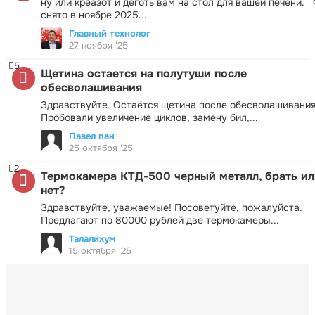
ну или креазот и деготь вам на стол для вашей печени.
снято в ноябре 2025...
Главный технолог
27 ноября '25
5
Щетина остается на полутуши после
обесволашивания
Здравствуйте. Остаётся щетина после обесволашивания
Пробовали увеличение циклов, замену бил,...
Павел пан
25 октября '25
2
Термокамера КТД-500 черный металл, брать ил
нет?
Здравствуйте, уважаемые! Посоветуйте, пожалуйста.
Предлагают по 80000 рублей две термокамеры...
Талалихум
15 октября '25