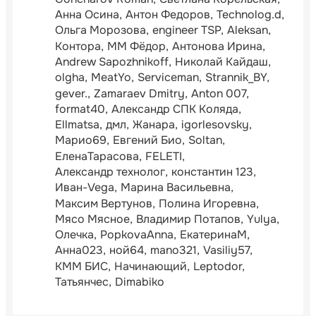
Анна Осина
Антон Федоров
Technolog.d
Ольга Морозова
engineer TSP
Aleksan
Контора
ММ Фёдор
Антонова Ирина
Andrew Sapozhnikoff
Николай Кайдаш
olgha
MeatYo
Serviceman
Strannik_BY
gever.
Zamaraev Dmitry
Anton 007
format40
Александр СПК Коляда
Ellmatsa
дмл
Жанара
igorlesovsky
Марио69
Евгений Био
Soltan
ЕленаТарасова
FELETI
Александр технолог
константин 123
Иван-Vega
Марина Васильевна
Максим Вертунов
Полина Игоревна
Мясо Мясное
Владимир Потапов
Yulya
Олечка
PopkovaAnna
ЕкатеринаМ
Анна023
ной64
mano321
Vasiliy57
КММ БИС
Начинающий
Leptodor
Татьянчес
Dimabiko