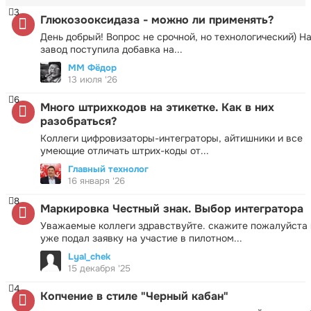
3
Глюкозооксидаза - можно ли применять?
День добрый! Вопрос не срочной, но технологический) Н
завод поступила добавка на...
ММ Фёдор
13 июля '26
6
Много штрихкодов на этикетке. Как в них
разобраться?
Коллеги цифровизаторы-интеграторы, айтишники и все
умеющие отличать штрих-коды от...
Главный технолог
16 января '26
8
Маркировка Честный знак. Выбор интегратора
Уважаемые коллеги здравствуйте. скажите пожалуйста 
уже подал заявку на участие в пилотном...
Lyal_chek
15 декабря '25
4
Копчение в стиле "Черный кабан"