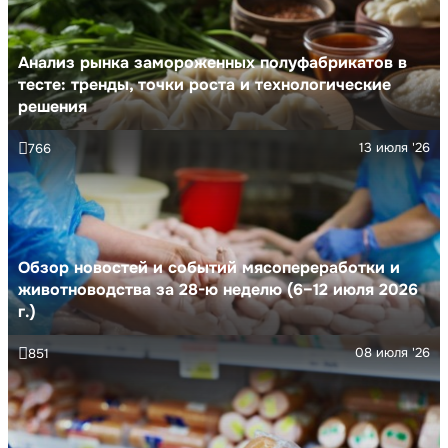
Анализ рынка замороженных полуфабрикатов в
тесте: тренды, точки роста и технологические
решения
13 июля '26
766
Обзор новостей и событий мясопереработки и
животноводства за 28-ю неделю (6–12 июля 2026
г.)
08 июля '26
851