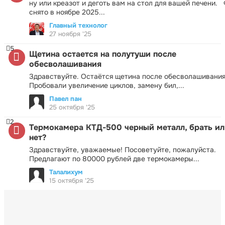
ну или креазот и деготь вам на стол для вашей печени.
снято в ноябре 2025...
Главный технолог
27 ноября '25
5
Щетина остается на полутуши после
обесволашивания
Здравствуйте. Остаётся щетина после обесволашивания
Пробовали увеличение циклов, замену бил,...
Павел пан
25 октября '25
2
Термокамера КТД-500 черный металл, брать ил
нет?
Здравствуйте, уважаемые! Посоветуйте, пожалуйста.
Предлагают по 80000 рублей две термокамеры...
Талалихум
15 октября '25