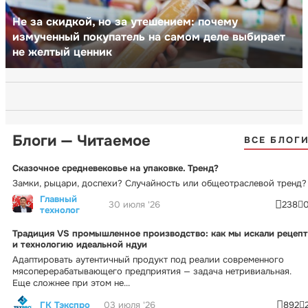
Не за скидкой, но за утешением: почему
измученный покупатель на самом деле выбирает
не желтый ценник
Блоги — Читаемое
ВСЕ БЛОГ
Сказочное средневековье на упаковке. Тренд?
Замки, рыцари, доспехи? Случайность или общеотраслевой тренд?
Главный
30 июля '26
238
технолог
Традиция VS промышленное производство: как мы искали рецепт
и технологию идеальной ндуи
Адаптировать аутентичный продукт под реалии современного
мясоперерабатывающего предприятия — задача нетривиальная.
Еще сложнее при этом не...
ГК Тэкспро
03 июля '26
892