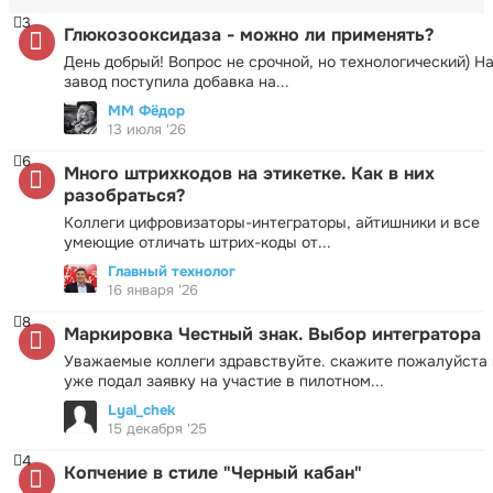
3
Глюкозооксидаза - можно ли применять?
День добрый! Вопрос не срочной, но технологический) Н
завод поступила добавка на...
ММ Фёдор
13 июля '26
6
Много штрихкодов на этикетке. Как в них
разобраться?
Коллеги цифровизаторы-интеграторы, айтишники и все
умеющие отличать штрих-коды от...
Главный технолог
16 января '26
8
Маркировка Честный знак. Выбор интегратора
Уважаемые коллеги здравствуйте. скажите пожалуйста 
уже подал заявку на участие в пилотном...
Lyal_chek
15 декабря '25
4
Копчение в стиле "Черный кабан"