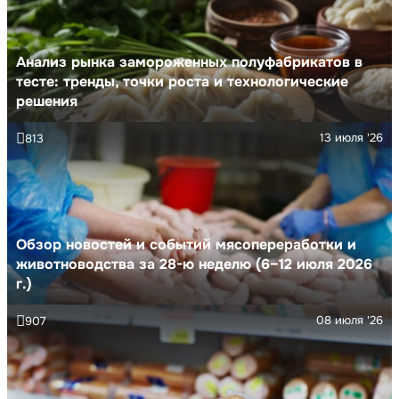
Анализ рынка замороженных полуфабрикатов в
тесте: тренды, точки роста и технологические
решения
13 июля '26
813
Обзор новостей и событий мясопереработки и
животноводства за 28-ю неделю (6–12 июля 2026
г.)
08 июля '26
907