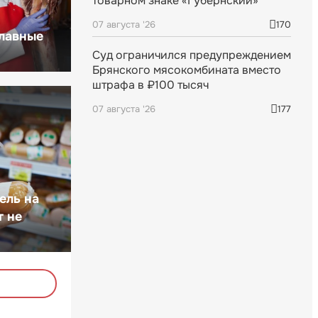
товарном знаке «Губернский»
07 августа '26
170
главные
Суд ограничился предупреждением
Брянского мясокомбината вместо
штрафа в ₽100 тысяч
07 августа '26
177
ель на
т не