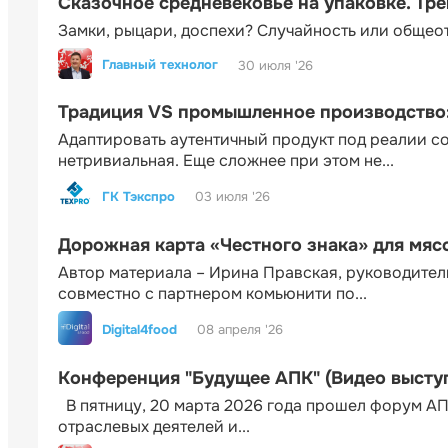
Сказочное средневековье на упаковке. Тр
Замки, рыцари, доспехи? Случайность или общео
Главный технолог
30 июля '26
Традиция VS промышленное производство: 
Адаптировать аутентичный продукт под реалии 
нетривиальная. Еще сложнее при этом не...
ГК Тэкспро
03 июля '26
Дорожная карта «Честного знака» для мя
Автор материала – Ирина Правская, руководител
совместно с партнером комьюнити по...
Digital4food
08 апреля '26
Конференция "Будущее АПК" (Видео высту
В пятницу, 20 марта 2026 года прошел форум АП
отраслевых деятелей и...