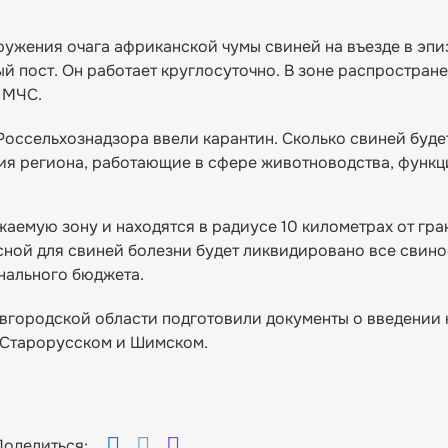
ружения очага африканской чумы свиней на въезде в эп
й пост. Он работает круглосуточно. В зоне распростран
и МЧС.
Россельхознадзора ввели карантин. Сколько свиней буде
тия региона, работающие в сфере животноводства, функ
жаемую зону и находятся в радиусе 10 километрах от гра
сной для свиней болезни будет ликвидировано все свино
нального бюджета.
вгородской области подготовили документы о введении 
, Старорусском и Шимском.
Поделиться: