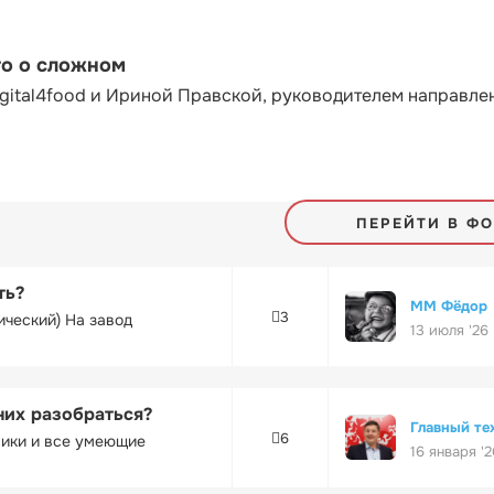
то о сложном
gital4food и Ириной Правской, руководителем направле
ПЕРЕЙТИ В Ф
ть?
ММ Фёдор
3
ический) На завод
13 июля '26
них разобраться?
Главный те
6
ники и все умеющие
16 января '2