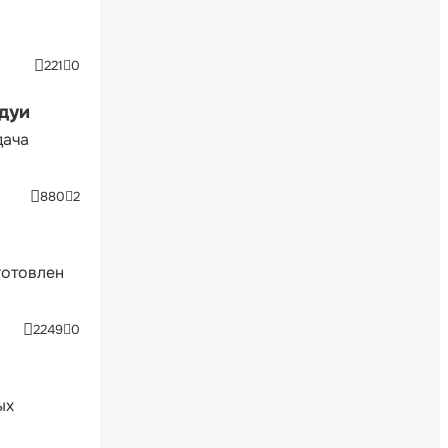
221
0
ндуи
дача
880
2
готовлен
2249
0
ых