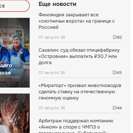
Еще новости
СЕ
Финляндия закрывает все
«охотничьи ворота» на границе с
Россией
07 августа '26
162
Сахалин: суд обязал птицефабрику
«Островная» выплатить ₽30,7 млн
долга
щего
нная
07 августа '26
143
«Мираторг» призвал животноводов
сделать ставку на отечественную
геномную оценку
07 августа '26
144
Арбитраж поддержал компанию
«Анком» в споре с ЧМПЗ о