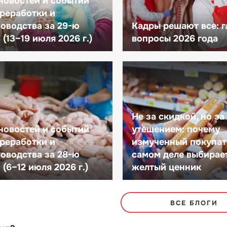
новостей и событий
реработки и
оводства за 29-ю
Кадры решают все: 
(13–19 июля 2026 г.)
вопросы 2026 года
Не за скидкой, но за
новостей и событий
утешением: почему
реработки и
измученный покупат
оводства за 28-ю
самом деле выбирае
(6–12 июля 2026 г.)
желтый ценник
ВСЕ БЛОГИ