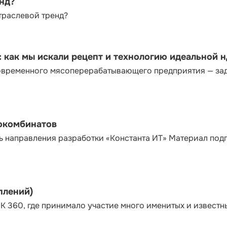
енд?
траслевой тренд?
как мы искали рецепт и технологию идеальной 
современного мясоперерабатывающего предприятия — за
сокомбинатов
ь направления разработки «Константа ИТ» Материал под
плений)
К 360, где принимало участие много именитых и известн