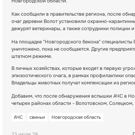
Новгородской области.
Как сообщили в правительстве региона, после обна
очаг деревни Волот установили охранно-карантинны
дежурят ветеринары, а также сотрудники полиции 
На площадке "Новгородского бекона" специалисты 
уничтожено, пока не сообщается. Другие предприя
штатном режиме.
В личных хозяйствах, которые входят в первую угро
эпизоотического очага, в рамках профилактики опа
Владельцы животных получат компенсации из регио
Добавим, что после обнаружения вспышки АЧС в Но
четырех районах области - Волотовском, Солецком
АЧС
свиньи
Новгородская область
23 июля '18