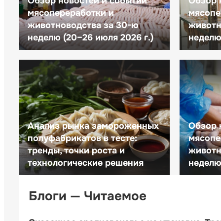
Обзор новостей и событий
Обзор 
мясопереработки и
мясопе
животноводства за 30-ю
животн
неделю (20–26 июля 2026 г.)
неделю 
Анализ рынка замороженных
Обзор 
полуфабрикатов в тесте:
мясопе
тренды, точки роста и
животн
технологические решения
неделю 
Блоги — Читаемое