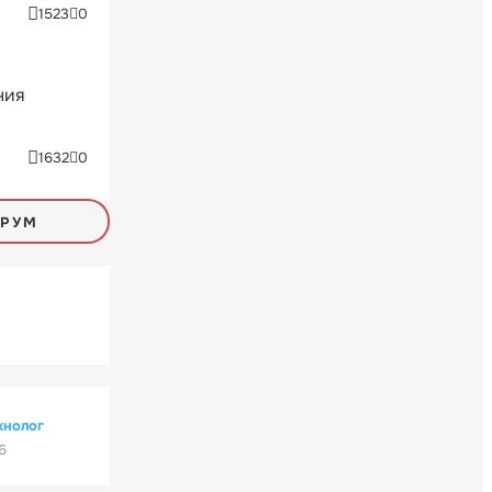
1523
0
ния
1632
0
ОРУМ
хнолог
6