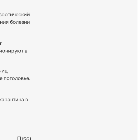
изоотический
ения болезни
т
ционируют в
ниц
е поголовье.
карантина в
1561