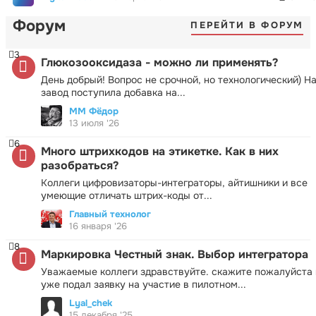
Форум
ПЕРЕЙТИ В ФОРУМ
3
Глюкозооксидаза - можно ли применять?
День добрый! Вопрос не срочной, но технологический) Н
завод поступила добавка на...
ММ Фёдор
13 июля '26
6
Много штрихкодов на этикетке. Как в них
разобраться?
Коллеги цифровизаторы-интеграторы, айтишники и все
умеющие отличать штрих-коды от...
Главный технолог
16 января '26
8
Маркировка Честный знак. Выбор интегратора
Уважаемые коллеги здравствуйте. скажите пожалуйста 
уже подал заявку на участие в пилотном...
Lyal_chek
15 декабря '25