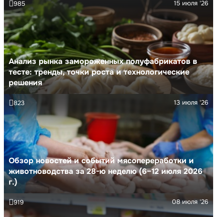
15 июля '26
985
Анализ рынка замороженных полуфабрикатов в
тесте: тренды, точки роста и технологические
решения
13 июля '26
823
Обзор новостей и событий мясопереработки и
животноводства за 28-ю неделю (6–12 июля 2026
г.)
08 июля '26
919