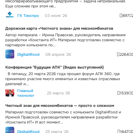
мясоперерабатывающего предприятия — задача нетривиальная.
Еще сложнее при этом не...
ГК Тэкспро
03 июля '26
897
Дорожная карта «Честного знака» для мясокомбинатов
Автор материала – Ирина Правская, руководитель направления
разработки «Константа ИТ» Материал подготовлен совместно с
партнером комьюнити по...
Digital4food
08 апреля '26
2264
Конференция "Будущее АПК" (Видео выступлений)
В пятницу, 20 марта 2026 года прошел форум АПК 360, где
принимало участие много именитых и известных отраслевых
деятелей и...
Главный
25 марта '26
1539
технолог
Честный знак для мясокомбинатов — просто о сложном
Материал подготовлен совместно с комьюнити Digital4food и
Ириной Правской, руководителем направления разработки
«Константа ИТ» И вот момент...
Digital4food
25 марта '26
1647