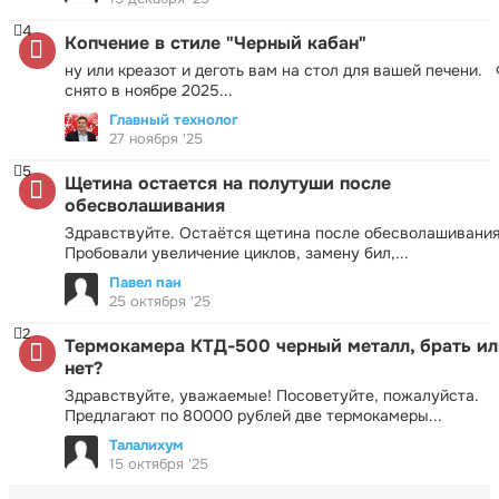
4
Копчение в стиле "Черный кабан"
ну или креазот и деготь вам на стол для вашей печени.
снято в ноябре 2025...
Главный технолог
27 ноября '25
5
Щетина остается на полутуши после
обесволашивания
Здравствуйте. Остаётся щетина после обесволашивания
Пробовали увеличение циклов, замену бил,...
Павел пан
25 октября '25
2
Термокамера КТД-500 черный металл, брать ил
нет?
Здравствуйте, уважаемые! Посоветуйте, пожалуйста.
Предлагают по 80000 рублей две термокамеры...
Талалихум
15 октября '25