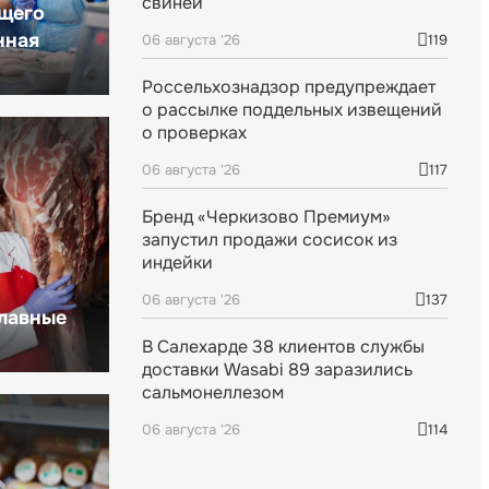
свиней
щего
нная
06 августа '26
119
Россельхознадзор предупреждает
о рассылке поддельных извещений
о проверках
06 августа '26
117
Бренд «Черкизово Премиум»
запустил продажи сосисок из
индейки
06 августа '26
137
главные
В Салехарде 38 клиентов службы
доставки Wasabi 89 заразились
сальмонеллезом
06 августа '26
114