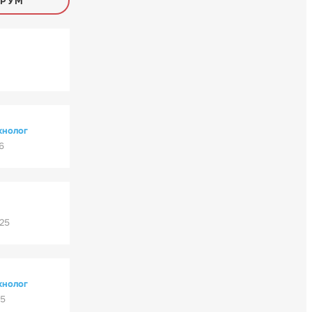
ОРУМ
хнолог
6
'25
хнолог
25