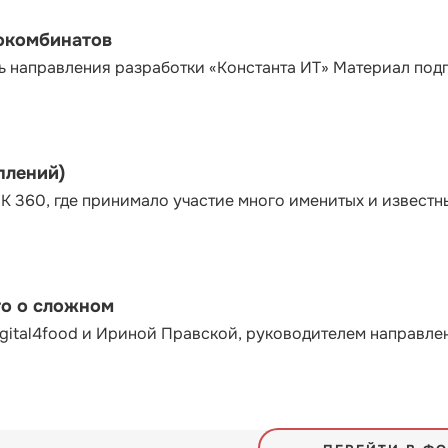
сокомбинатов
ь направления разработки «Константа ИТ» Материал под
плений)
К 360, где принимало участие много именитых и известн
то о сложном
gital4food и Ириной Правской, руководителем направле