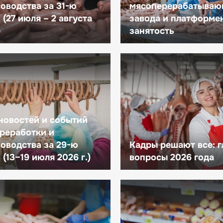
оводства за 31-ю
мясоперерабатываю
(27 июля – 2 августа
завода и платформе
)
занятость
новостей и событий
реработки и
оводства за 29-ю
Кадры решают все: 
(13–19 июля 2026 г.)
вопросы 2026 года