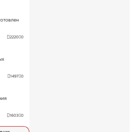
готовлен
2220
0
ых
1497
0
ния
1603
0