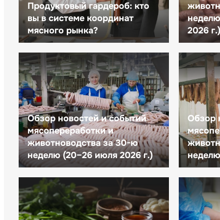
Продуктовый гардероб: кто
животн
вы в системе координат
неделю 
мясного рынка?
2026 г.
Обзор новостей и событий
Обзор 
мясопереработки и
мясопе
животноводства за 30-ю
животн
неделю (20–26 июля 2026 г.)
неделю 