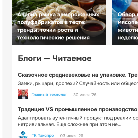
Анализ рынка замороженных
Обзор 
полуфабрикатов в тесте:
мясопе
тренды, точки роста и
животн
технологические решения
неделю 
Блоги — Читаемое
Сказочное средневековье на упаковке. Тр
Замки, рыцари, доспехи? Случайность или общео
Главный технолог
30 июля '26
Традиция VS промышленное производство: 
Адаптировать аутентичный продукт под реалии 
нетривиальная. Еще сложнее при этом не...
ГК Тэкспро
03 июля '26