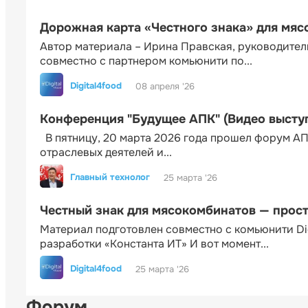
Дорожная карта «Честного знака» для мя
Автор материала – Ирина Правская, руководител
совместно с партнером комьюнити по...
Digital4food
08 апреля '26
Конференция "Будущее АПК" (Видео высту
В пятницу, 20 марта 2026 года прошел форум АП
отраслевых деятелей и...
Главный технолог
25 марта '26
Честный знак для мясокомбинатов — прос
Материал подготовлен совместно с комьюнити Di
разработки «Константа ИТ» И вот момент...
Digital4food
25 марта '26
Форум