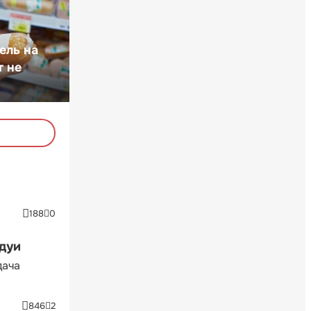
ель на
т не
188
0
ндуи
дача
846
2