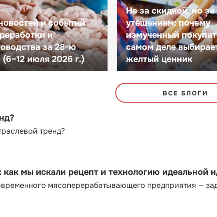
Не за скидкой, но за
новостей и событий
утешением: почему
реработки и
измученный покупат
оводства за 28-ю
самом деле выбирае
(6–12 июля 2026 г.)
желтый ценник
ВСЕ БЛОГИ
енд?
траслевой тренд?
как мы искали рецепт и технологию идеальной 
современного мясоперерабатывающего предприятия — за