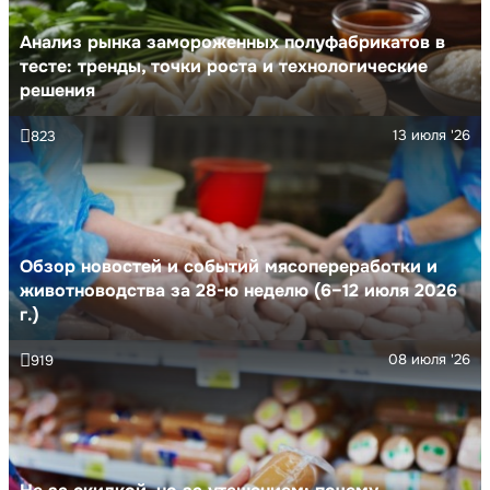
Анализ рынка замороженных полуфабрикатов в
тесте: тренды, точки роста и технологические
решения
13 июля '26
823
Обзор новостей и событий мясопереработки и
животноводства за 28-ю неделю (6–12 июля 2026
г.)
08 июля '26
919