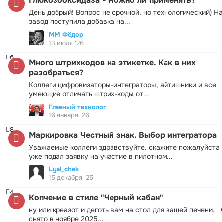
Глюкозооксидаза - можно ли применять?
День добрый! Вопрос не срочной, но технологический) Н
завод поступила добавка на...
ММ Фёдор
13 июля '26
6
Много штрихкодов на этикетке. Как в них
разобраться?
Коллеги цифровизаторы-интеграторы, айтишники и все
умеющие отличать штрих-коды от...
Главный технолог
16 января '26
8
Маркировка Честный знак. Выбор интегратора
Уважаемые коллеги здравствуйте. скажите пожалуйста 
уже подал заявку на участие в пилотном...
Lyal_chek
15 декабря '25
4
Копчение в стиле "Черный кабан"
ну или креазот и деготь вам на стол для вашей печени.
снято в ноябре 2025...