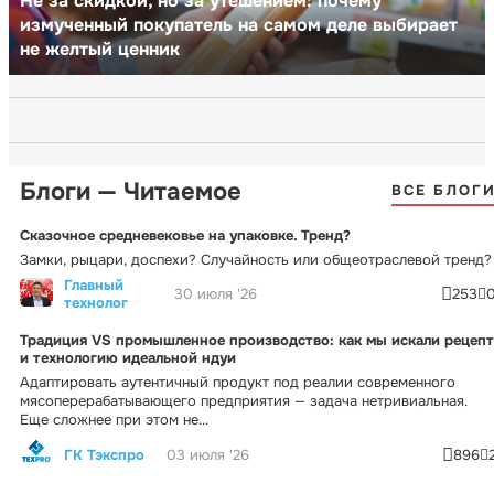
Не за скидкой, но за утешением: почему
измученный покупатель на самом деле выбирает
не желтый ценник
Блоги — Читаемое
ВСЕ БЛОГ
Сказочное средневековье на упаковке. Тренд?
Замки, рыцари, доспехи? Случайность или общеотраслевой тренд?
Главный
30 июля '26
253
технолог
Традиция VS промышленное производство: как мы искали рецепт
и технологию идеальной ндуи
Адаптировать аутентичный продукт под реалии современного
мясоперерабатывающего предприятия — задача нетривиальная.
Еще сложнее при этом не...
ГК Тэкспро
03 июля '26
896