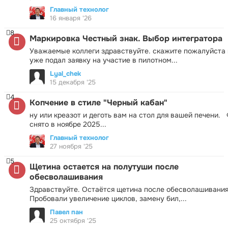
Главный технолог
16 января '26
8
Маркировка Честный знак. Выбор интегратора
Уважаемые коллеги здравствуйте. скажите пожалуйста 
уже подал заявку на участие в пилотном...
Lyal_chek
15 декабря '25
4
Копчение в стиле "Черный кабан"
ну или креазот и деготь вам на стол для вашей печени.
снято в ноябре 2025...
Главный технолог
27 ноября '25
5
Щетина остается на полутуши после
обесволашивания
Здравствуйте. Остаётся щетина после обесволашивания
Пробовали увеличение циклов, замену бил,...
Павел пан
25 октября '25