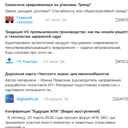
Сказочное средневековье на упаковке. Тренд?
Замки, рыцари, доспехи? Случайность или общеотраслевой тренд?
Главный
30 июля '26
219
технолог
Традиция VS промышленное производство: как мы искали рецепт
и технологию идеальной ндуи
Адаптировать аутентичный продукт под реалии современного
мясоперерабатывающего предприятия — задача нетривиальная.
Еще сложнее при этом не...
ГК Тэкспро
03 июля '26
875
Дорожная карта «Честного знака» для мясокомбинатов
Автор материала – Ирина Правская, руководитель направления
разработки «Константа ИТ» Материал подготовлен совместно с
партнером комьюнити по...
Digital4food
08 апреля '26
2247
Конференция "Будущее АПК" (Видео выступлений)
В пятницу, 20 марта 2026 года прошел форум АПК 360, где
принимало участие много именитых и известных отраслевых
деятелей и...