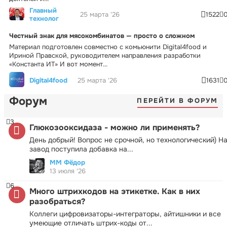
Главный
25 марта '26
1522
технолог
Честный знак для мясокомбинатов — просто о сложном
Материал подготовлен совместно с комьюнити Digital4food и
Ириной Правской, руководителем направления разработки
«Константа ИТ» И вот момент...
Digital4food
25 марта '26
1631
Форум
ПЕРЕЙТИ В ФОРУМ
3
Глюкозооксидаза - можно ли применять?
День добрый! Вопрос не срочной, но технологический) Н
завод поступила добавка на...
ММ Фёдор
13 июля '26
6
Много штрихкодов на этикетке. Как в них
разобраться?
Коллеги цифровизаторы-интеграторы, айтишники и все
умеющие отличать штрих-коды от...