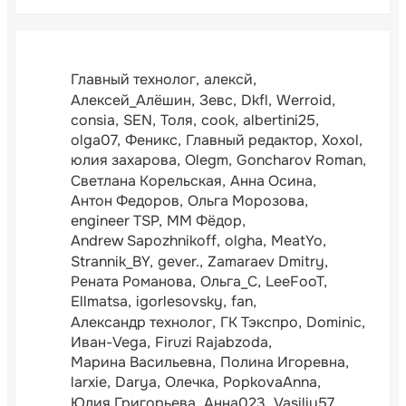
Главный технолог
алексй
Алексей_Алёшин
Зевс
Dkfl
Werroid
consia
SEN
Толя
cook
albertini25
olga07
Феникс
Главный редактор
Xoxol
юлия захарова
Olegm
Goncharov Roman
Светлана Корельская
Анна Осина
Антон Федоров
Ольга Морозова
engineer TSP
ММ Фёдор
Andrew Sapozhnikoff
olgha
MeatYo
Strannik_BY
gever.
Zamaraev Dmitry
Рената Романова
Ольга_С
LeeFooT
Ellmatsa
igorlesovsky
fan
Александр технолог
ГК Тэкспро
Dominic
Иван-Vega
Firuzi Rajabzoda
Марина Васильевна
Полина Игоревна
larxie
Darya
Олечка
PopkovaAnna
Юлия Григорьева
Анна023
Vasiliy57