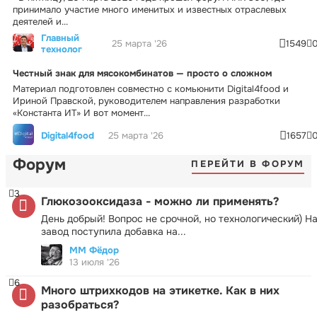
принимало участие много именитых и известных отраслевых
деятелей и...
Главный
25 марта '26
1549
технолог
Честный знак для мясокомбинатов — просто о сложном
Материал подготовлен совместно с комьюнити Digital4food и
Ириной Правской, руководителем направления разработки
«Константа ИТ» И вот момент...
Digital4food
25 марта '26
1657
Форум
ПЕРЕЙТИ В ФОРУМ
3
Глюкозооксидаза - можно ли применять?
День добрый! Вопрос не срочной, но технологический) Н
завод поступила добавка на...
ММ Фёдор
13 июля '26
6
Много штрихкодов на этикетке. Как в них
разобраться?