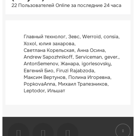
22 Пользователей Online за последние 24 часа
Главный технолог
Зевс
Werroid
consia
Xoxol
юлия захарова
Светлана Корельская
Анна Осина
Andrew Sapozhnikoff
Serviceman
gever.
AntonSemenov
Жанара
igorlesovsky
Евгений Био
Firuzi Rajabzoda
Максим Вертунов
Полина Игоревна
PopkovaAnna
Михаил Трапезников
Leptodor
Ильшат