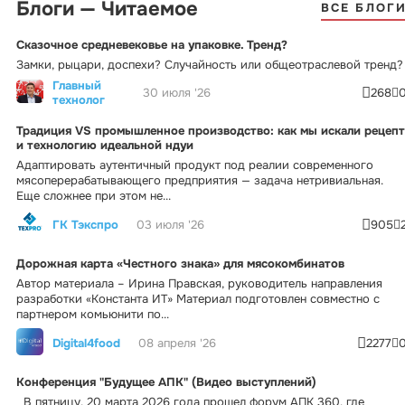
Блоги — Читаемое
ВСЕ БЛОГ
Сказочное средневековье на упаковке. Тренд?
Замки, рыцари, доспехи? Случайность или общеотраслевой тренд?
Главный
30 июля '26
268
технолог
Традиция VS промышленное производство: как мы искали рецепт
и технологию идеальной ндуи
Адаптировать аутентичный продукт под реалии современного
мясоперерабатывающего предприятия — задача нетривиальная.
Еще сложнее при этом не...
ГК Тэкспро
03 июля '26
905
Дорожная карта «Честного знака» для мясокомбинатов
Автор материала – Ирина Правская, руководитель направления
разработки «Константа ИТ» Материал подготовлен совместно с
партнером комьюнити по...
Digital4food
08 апреля '26
2277
Конференция "Будущее АПК" (Видео выступлений)
В пятницу, 20 марта 2026 года прошел форум АПК 360, где