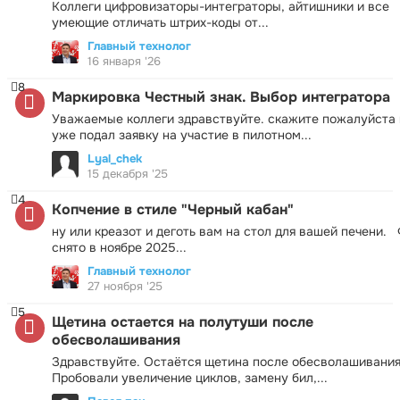
Коллеги цифровизаторы-интеграторы, айтишники и все
умеющие отличать штрих-коды от...
Главный технолог
16 января '26
8
Маркировка Честный знак. Выбор интегратора
Уважаемые коллеги здравствуйте. скажите пожалуйста 
уже подал заявку на участие в пилотном...
Lyal_chek
15 декабря '25
4
Копчение в стиле "Черный кабан"
ну или креазот и деготь вам на стол для вашей печени.
снято в ноябре 2025...
Главный технолог
27 ноября '25
5
Щетина остается на полутуши после
обесволашивания
Здравствуйте. Остаётся щетина после обесволашивания
Пробовали увеличение циклов, замену бил,...