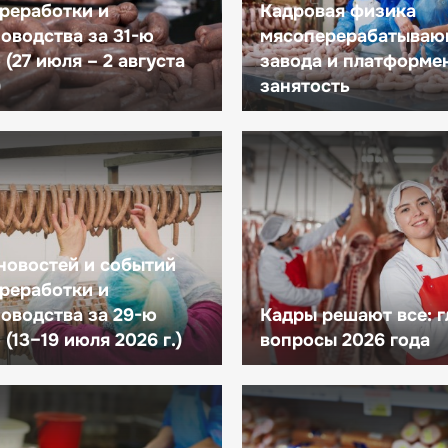
реработки и
Кадровая физика
оводства за 31-ю
мясоперерабатываю
(27 июля – 2 августа
завода и платформе
)
занятость
новостей и событий
реработки и
оводства за 29-ю
Кадры решают все: 
(13–19 июля 2026 г.)
вопросы 2026 года