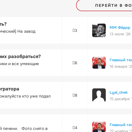
ПЕРЕЙТИ В Ф
ть?
ММ Фёдор
3
ический) На завод
13 июля '26
них разобраться?
Главный те
6
ники и все умеющие
16 января '2
егратора
Lyal_chek
8
ожалуйста кто уже подал
15 декабря 
Главный те
4
ей печени. Фото снято в
27 ноября '