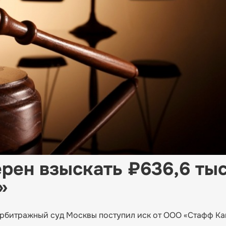
рен взыскать ₽636,6 тыс
»
арбитражный суд Москвы поступил иск от ООО «Стафф Ка