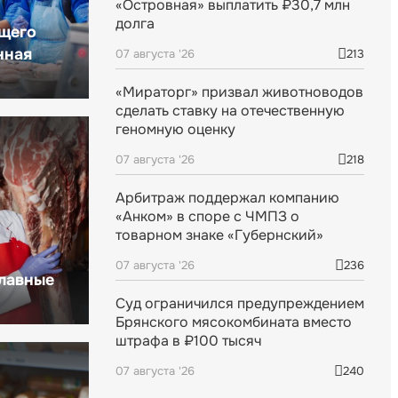
«Островная» выплатить ₽30,7 млн
долга
щего
нная
07 августа '26
213
«Мираторг» призвал животноводов
сделать ставку на отечественную
геномную оценку
07 августа '26
218
Арбитраж поддержал компанию
«Анком» в споре с ЧМПЗ о
товарном знаке «Губернский»
07 августа '26
236
главные
Суд ограничился предупреждением
Брянского мясокомбината вместо
штрафа в ₽100 тысяч
07 августа '26
240