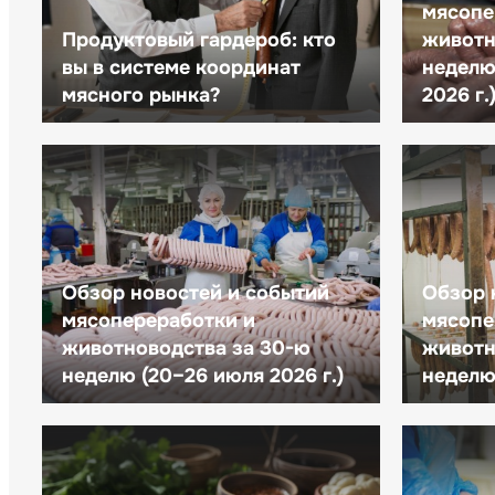
мясопе
Продуктовый гардероб: кто
животн
вы в системе координат
неделю 
мясного рынка?
2026 г.
Обзор новостей и событий
Обзор 
мясопереработки и
мясопе
животноводства за 30-ю
животн
неделю (20–26 июля 2026 г.)
неделю 