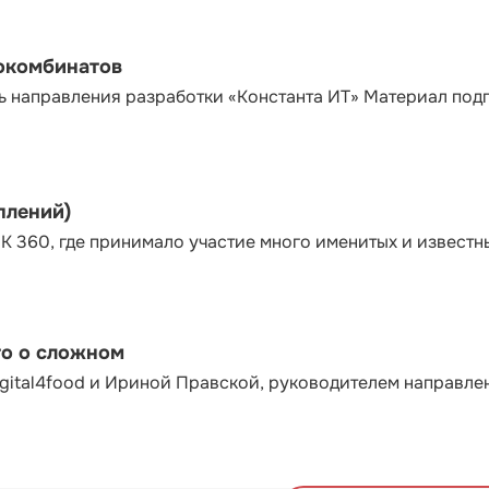
сокомбинатов
ь направления разработки «Константа ИТ» Материал под
плений)
К 360, где принимало участие много именитых и известн
то о сложном
gital4food и Ириной Правской, руководителем направле