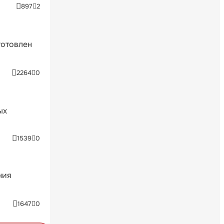
897
2
готовлен
2264
0
ых
1539
0
ния
1647
0