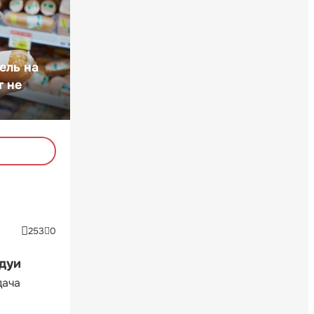
ель на
т не
253
0
ндуи
дача