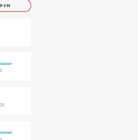
ОРУМ
хнолог
6
'25
хнолог
25