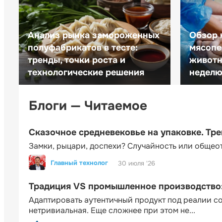
Анализ рынка замороженных
Обзор 
полуфабрикатов в тесте:
мясопе
тренды, точки роста и
животн
технологические решения
неделю 
Блоги — Читаемое
Сказочное средневековье на упаковке. Тр
Замки, рыцари, доспехи? Случайность или общео
Главный технолог
30 июля '26
Традиция VS промышленное производство: 
Адаптировать аутентичный продукт под реалии 
нетривиальная. Еще сложнее при этом не...