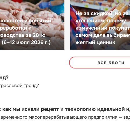
Не за скидкой, но за
новостей и событий
утешением: почему
реработки и
измученный покупат
оводства за 28-ю
самом деле выбирае
(6–12 июля 2026 г.)
желтый ценник
ВСЕ БЛОГИ
енд?
траслевой тренд?
как мы искали рецепт и технологию идеальной 
современного мясоперерабатывающего предприятия — за