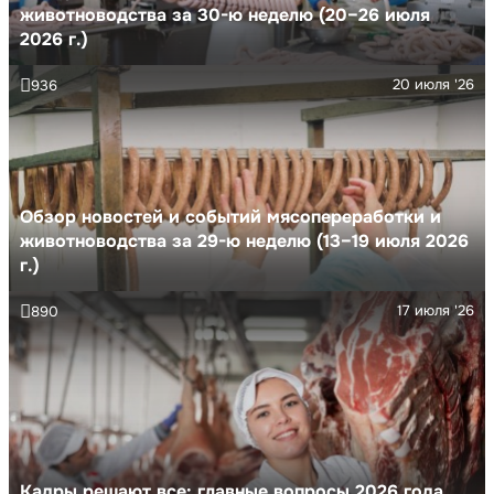
животноводства за 30-ю неделю (20–26 июля
2026 г.)
20 июля '26
936
Обзор новостей и событий мясопереработки и
животноводства за 29-ю неделю (13–19 июля 2026
г.)
17 июля '26
890
Кадры решают все: главные вопросы 2026 года