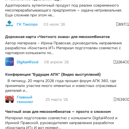
Адаптировать аутентичный продукт под реалии современного
мясоперерабатывающего предприятия — задача нетривиальная.
Еще сложнее при этом не...
ГК Тэкспро
03 июля '26
897
Дорожная карта «Честного знака» для мясокомбинатов
Автор материала – Ирина Правская, руководитель направления
разработки «Константа ИТ» Материал подготовлен совместно с
партнером комьюнити по...
Digital4food
08 апреля '26
2264
Конференция "Будущее АПК" (Видео выступлений)
В пятницу, 20 марта 2026 года прошел форум АПК 360, где
принимало участие много именитых и известных отраслевых
деятелей и...
Главный
25 марта '26
1539
технолог
Честный знак для мясокомбинатов — просто о сложном
Материал подготовлен совместно с комьюнити Digital4food и
Ириной Правской, руководителем направления разработки
«Константа ИТ» И вот момент...