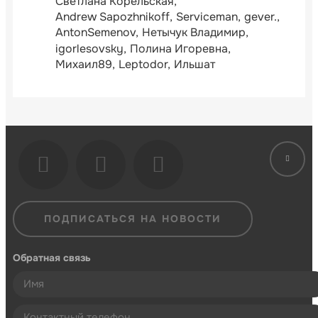
Светлана Корельская
Andrew Sapozhnikoff
Serviceman
gever.
AntonSemenov
Нетычук Владимир
igorlesovsky
Полина Игоревна
Михаил89
Leptodor
Ильшат
ПОДПИСАТЬСЯ НА НОВОСТИ
Обратная связь