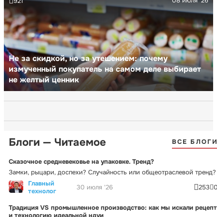
08 июля '26
921
Не за скидкой, но за утешением: почему
измученный покупатель на самом деле выбирает
не желтый ценник
Блоги — Читаемое
ВСЕ БЛОГ
Сказочное средневековье на упаковке. Тренд?
Замки, рыцари, доспехи? Случайность или общеотраслевой тренд?
Главный
30 июля '26
253
технолог
Традиция VS промышленное производство: как мы искали рецепт
и технологию идеальной ндуи