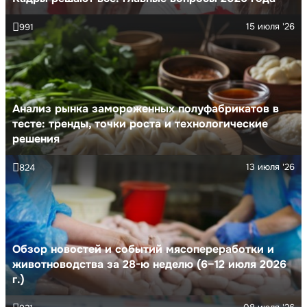
15 июля '26
991
Анализ рынка замороженных полуфабрикатов в
тесте: тренды, точки роста и технологические
решения
13 июля '26
824
Обзор новостей и событий мясопереработки и
животноводства за 28-ю неделю (6–12 июля 2026
г.)