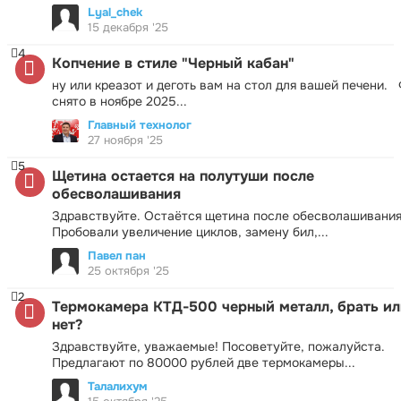
Lyal_chek
15 декабря '25
4
Копчение в стиле "Черный кабан"
ну или креазот и деготь вам на стол для вашей печени.
снято в ноябре 2025...
Главный технолог
27 ноября '25
5
Щетина остается на полутуши после
обесволашивания
Здравствуйте. Остаётся щетина после обесволашивания
Пробовали увеличение циклов, замену бил,...
Павел пан
25 октября '25
2
Термокамера КТД-500 черный металл, брать ил
нет?
Здравствуйте, уважаемые! Посоветуйте, пожалуйста.
Предлагают по 80000 рублей две термокамеры...
Талалихум