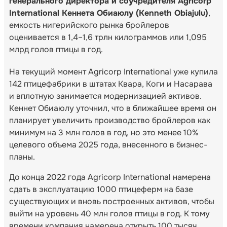
генерального директора и соучредителя Agricorp
International Кеннета Обиаюлу (Kenneth Obiajulu)
,
емкость нигерийского рынка бройлеров
оценивается в 1,4–1,6 трлн килограммов или 1,095
млрд голов птицы в год.
На текущий момент Agricorp International уже купила
142 птицефабрики в штатах Квара, Коги и Насарава
и вплотную занимается модернизацией активов.
Кеннет Обиаюлу уточнил, что в ближайшее время он
планирует увеличить производство бройлеров как
минимум на 3 млн голов в год, но это менее 10%
целевого объема 2025 года, внесенного в бизнес-
планы.
До конца 2022 года Agricorp International намерена
сдать в эксплуатацию 1000 птицеферм на базе
существующих и вновь построенных активов, чтобы
выйти на уровень 40 млн голов птицы в год. К тому
времени компания намерена открыть 100 тысяч