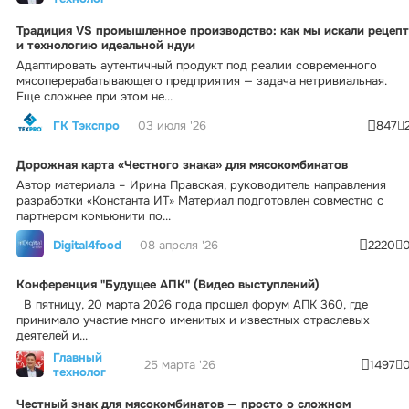
Традиция VS промышленное производство: как мы искали рецепт
и технологию идеальной ндуи
Адаптировать аутентичный продукт под реалии современного
мясоперерабатывающего предприятия — задача нетривиальная.
Еще сложнее при этом не...
ГК Тэкспро
03 июля '26
847
Дорожная карта «Честного знака» для мясокомбинатов
Автор материала – Ирина Правская, руководитель направления
разработки «Константа ИТ» Материал подготовлен совместно с
партнером комьюнити по...
Digital4food
08 апреля '26
2220
Конференция "Будущее АПК" (Видео выступлений)
В пятницу, 20 марта 2026 года прошел форум АПК 360, где
принимало участие много именитых и известных отраслевых
деятелей и...
Главный
25 марта '26
1497
технолог
Честный знак для мясокомбинатов — просто о сложном