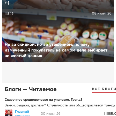
г.)
08 июля '26
849
Не за скидкой, но за утешением: почему
измученный покупатель на самом деле выбирает
не желтый ценник
Блоги — Читаемое
ВСЕ БЛОГ
Сказочное средневековье на упаковке. Тренд?
Замки, рыцари, доспехи? Случайность или общеотраслевой тренд?
Главный
30 июля '26
188
технолог