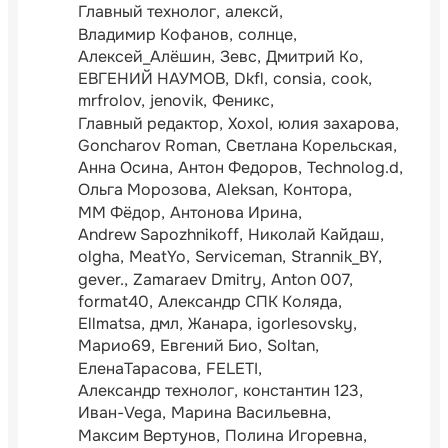
Главный технолог
алексй
Владимир Кофанов
солнце
Алексей_Алёшин
Зевс
Дмитрий Ко
ЕВГЕНИЙ НАУМОВ
Dkfl
consia
cook
mrfrolov
jenovik
Феникс
Главный редактор
Xoxol
юлия захарова
Goncharov Roman
Светлана Корельская
Анна Осина
Антон Федоров
Technolog.d
Ольга Морозова
Aleksan
Контора
ММ Фёдор
Антонова Ирина
Andrew Sapozhnikoff
Николай Кайдаш
olgha
MeatYo
Serviceman
Strannik_BY
gever.
Zamaraev Dmitry
Anton 007
format40
Александр СПК Коляда
Ellmatsa
дмл
Жанара
igorlesovsky
Марио69
Евгений Био
Soltan
ЕленаТарасова
FELETI
Александр технолог
константин 123
Иван-Vega
Марина Васильевна
Максим Вертунов
Полина Игоревна