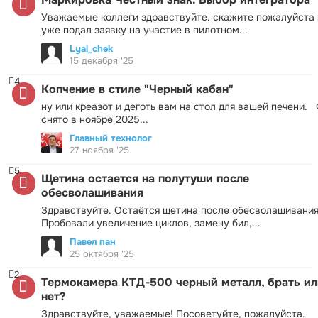
Уважаемые коллеги здравствуйте. скажите пожалуйста 
уже подал заявку на участие в пилотном...
Lyal_chek
15 декабря '25
4
Копчение в стиле "Черный кабан"
ну или креазот и деготь вам на стол для вашей печени.
снято в ноябре 2025...
Главный технолог
27 ноября '25
5
Щетина остается на полутуши после
обесволашивания
Здравствуйте. Остаётся щетина после обесволашивания
Пробовали увеличение циклов, замену бил,...
Павел пан
25 октября '25
2
Термокамера КТД-500 черный металл, брать ил
нет?
Здравствуйте, уважаемые! Посоветуйте, пожалуйста.