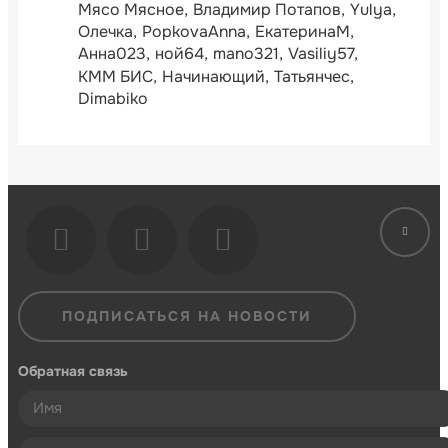
Мясо Мясное
Владимир Потапов
Yulya
Олечка
PopkovaAnna
ЕкатеринаМ
Анна023
ной64
mano321
Vasiliy57
КММ БИС
Начинающий
Татьянчес
Dimabiko
ПОДПИСАТЬСЯ НА НОВОСТИ
Обратная связь