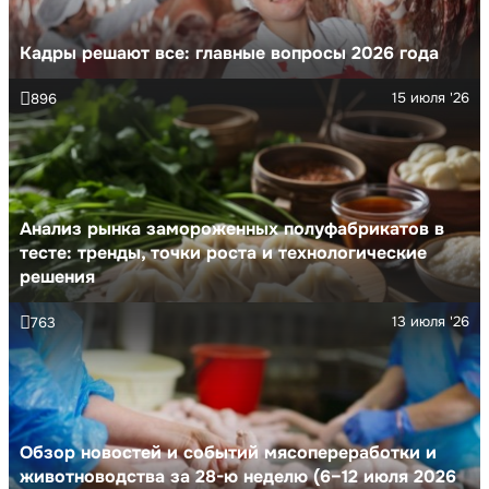
Кадры решают все: главные вопросы 2026 года
15 июля '26
896
Анализ рынка замороженных полуфабрикатов в
тесте: тренды, точки роста и технологические
решения
13 июля '26
763
Обзор новостей и событий мясопереработки и
животноводства за 28-ю неделю (6–12 июля 2026