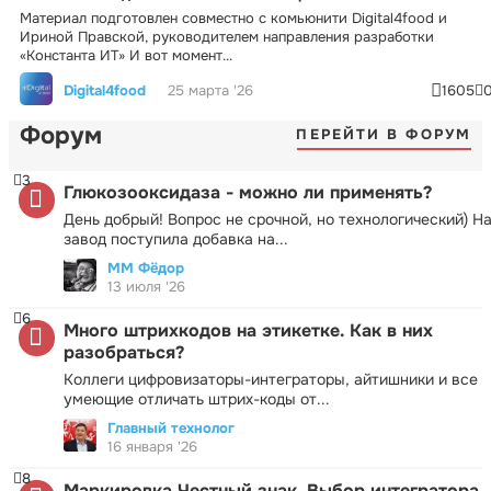
Материал подготовлен совместно с комьюнити Digital4food и
Ириной Правской, руководителем направления разработки
«Константа ИТ» И вот момент...
Digital4food
25 марта '26
1605
Форум
ПЕРЕЙТИ В ФОРУМ
3
Глюкозооксидаза - можно ли применять?
День добрый! Вопрос не срочной, но технологический) Н
завод поступила добавка на...
ММ Фёдор
13 июля '26
6
Много штрихкодов на этикетке. Как в них
разобраться?
Коллеги цифровизаторы-интеграторы, айтишники и все
умеющие отличать штрих-коды от...
Главный технолог
16 января '26
8
Маркировка Честный знак. Выбор интегратора